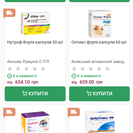
Нутроф Форте капсули 30 шт
Оптикс форте капсули 60 шт
Аенова Румунія С.Р.Л.
Київський вітамінний завод
Є в наявності
Є в наявності
654.10
грн
659.00
грн
від
від
КУПИТИ
КУПИТИ