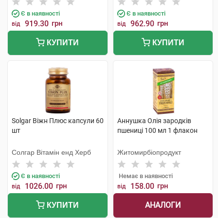
Є в наявності
Є в наявності
919.30
грн
962.90
грн
від
від
КУПИТИ
КУПИТИ
Solgar Віжн Плюс капсули 60
Аннушка Олія зародків
шт
пшениці 100 мл 1 флакон
Солгар Вітамін енд Херб
Житомирбіопродукт
Є в наявності
Немає в наявності
1026.00
грн
158.00
грн
від
від
АНАЛОГИ
КУПИТИ