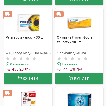
Ретінаром капсули 30 шт
Окювайт Лютеїн форте
таблетки 30 шт
С.Ц.Ворлд Медицине Юропе
Фармзавод Єльфа
С.Р.Л.
Є в наявності
Є в наявності
438.20
грн
441.70
грн
від
від
КУПИТИ
КУПИТИ