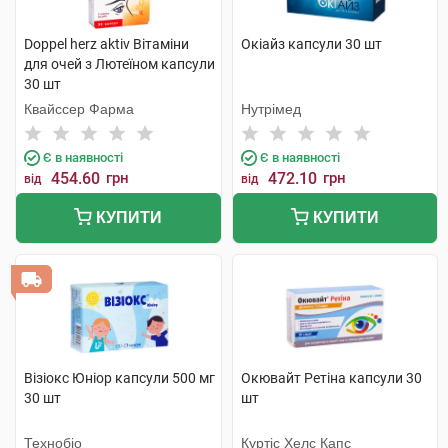
Doppel herz aktiv Вітаміни
Окіайз капсули 30 шт
для очей з Лютеїном капсули
30 шт
Квайссер Фарма
Нутрімед
Є в наявності
Є в наявності
454.60
грн
472.10
грн
від
від
КУПИТИ
КУПИТИ
Візіокс Юніор капсули 500 мг
Окювайт Ретіна капсули 30
30 шт
шт
Технобіо
Куртіс Хелс Капс