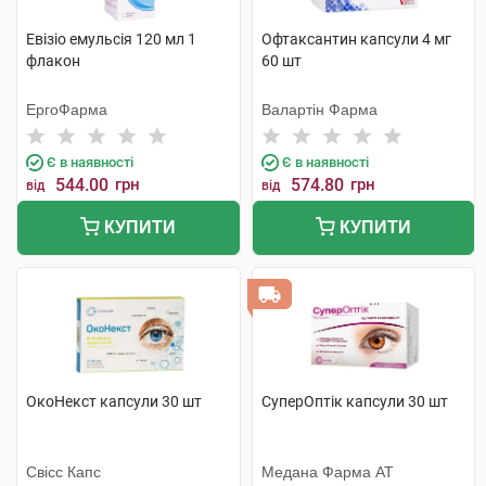
Евізіо емульсія 120 мл 1
Офтаксантин капсули 4 мг
флакон
60 шт
ЕргоФарма
Валартін Фарма
Є в наявності
Є в наявності
544.00
грн
574.80
грн
від
від
КУПИТИ
КУПИТИ
ОкоНекст капсули 30 шт
СуперОптік капсули 30 шт
Свісс Капс
Медана Фарма АТ