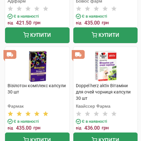
Адіфарм
Бовіос фарм
Є в наявності
Є в наявності
421.50
грн
435.00
грн
від
від
КУПИТИ
КУПИТИ
Візілотон комплекс капсули
Doppel herz aktiv Вітаміни
30 шт
для очей чорниця капсули
30 шт
Фармак
Квайссер Фарма
Є в наявності
Є в наявності
435.00
грн
436.00
грн
від
від
КУПИТИ
КУПИТИ