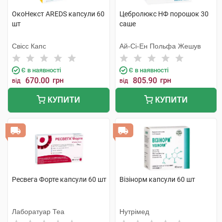
ОкоНекст AREDS капсули 60
Цебролюкс НФ порошок 30
шт
саше
Свісс Капс
Ай-Сі-Ен Польфа Жешув
Є в наявності
Є в наявності
670.00
грн
805.90
грн
від
від
КУПИТИ
КУПИТИ
Ресвега Форте капсули 60 шт
Візінорм капсули 60 шт
Лаборатуар Теа
Нутрімед