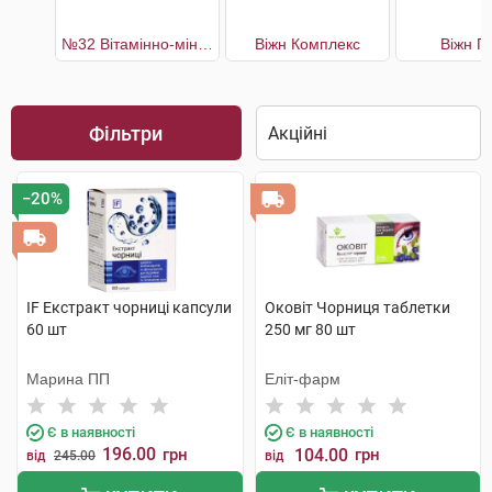
№32 Вітамінно-мінеральний комплекс Підтримка здоров'я очей
Віжн Комплекс
Віжн П
Фільтри
−20%
IF Екстракт чорниці капсули
Оковіт Чорниця таблетки
60 шт
250 мг 80 шт
Марина ПП
Еліт-фарм
Є в наявності
Є в наявності
196.00
грн
104.00
грн
від
245.00
від