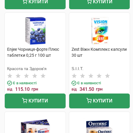
КУПИТИ
КУПИТИ
Enjee Чорниця-форте Плюс
Zest Віжн Комплекс капсули
таблетки 0,25 г 100 шт
30 шт
Красота та Здоров'я
S.I.I.T.
Є в наявності
Є в наявності
115.10
грн
341.50
грн
від
від
КУПИТИ
КУПИТИ