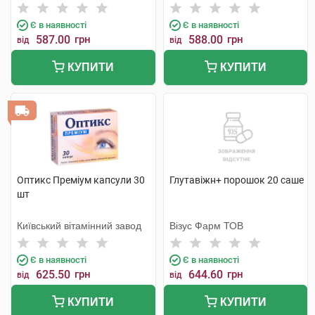
Є в наявності
Є в наявності
587.00
грн
588.00
грн
від
від
КУПИТИ
КУПИТИ
Оптикс Преміум капсули 30
Глутавіжн+ порошок 20 саше
шт
Київський вітамінний завод
Візус Фарм ТОВ
Є в наявності
Є в наявності
625.50
грн
644.60
грн
від
від
КУПИТИ
КУПИТИ