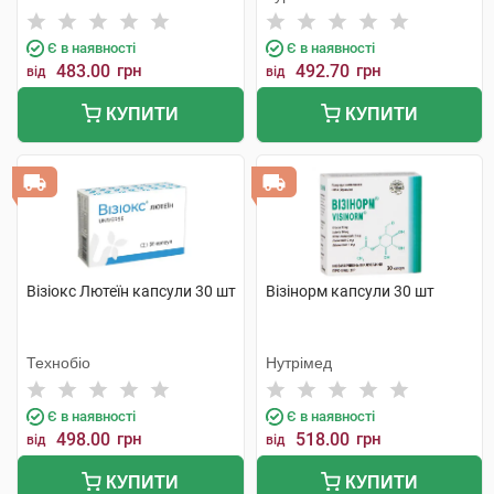
Є в наявності
Є в наявності
483.00
грн
492.70
грн
від
від
КУПИТИ
КУПИТИ
Візіокс Лютеїн капсули 30 шт
Візінорм капсули 30 шт
Технобіо
Нутрімед
Є в наявності
Є в наявності
498.00
грн
518.00
грн
від
від
КУПИТИ
КУПИТИ