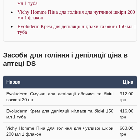
мл 1 туба
Vichy Homme Піна для гоління для чутливої шкіри 200
мл 1 флакон
Evoluderm Крем для депіляції ніг,пахв та бікіні 150 мл 1
туба
Засоби для гоління і депіляції ціна в
аптеці DS
Назва
Ціна
Evoluderm Смужки для депіляції обличчя та бікіні
312.00
воскові 20 шт
грн
Evoluderm Крем для депіляції ніг,пахв та бікіні 150
416.00
мл 1 туба
грн
Vichy Homme Піна для гоління для чутливої шкіри
663.00
200 мл 1 флакон
грн