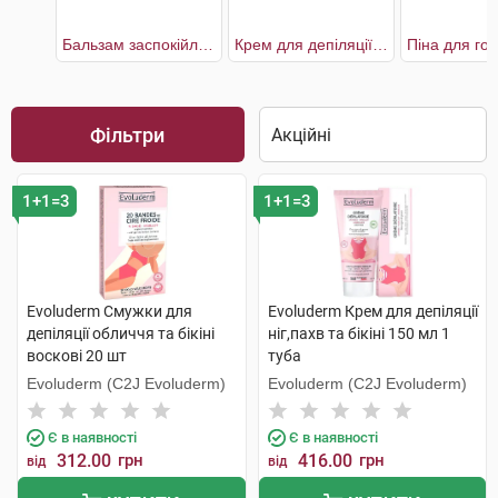
Бальзам заспокійливий після гоління
Крем для депіляції ніг,пахв та бікіні
Фільтри
1+1=3
1+1=3
Evoluderm Смужки для
Evoluderm Крем для депіляції
депіляції обличчя та бікіні
ніг,пахв та бікіні 150 мл 1
воскові 20 шт
туба
Evoluderm (C2J Evoluderm)
Evoluderm (C2J Evoluderm)
Є в наявності
Є в наявності
312.00
грн
416.00
грн
від
від