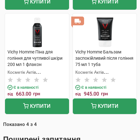
КУПИТИ
КУПИТИ
Vichy Homme Піна для
Vichy Homme Бальзам
гоління для чутливої шкіри
заспокійливий після гоління
200 мл 1 флакон
75 мл 1 туба
Косметік Актів
Косметік Актів
Інтернаціональ
Інтернаціональ
Є в наявності
Є в наявності
663.00
грн
945.00
грн
від
від
КУПИТИ
КУПИТИ
Показано
4
з
4
Поширені запитання