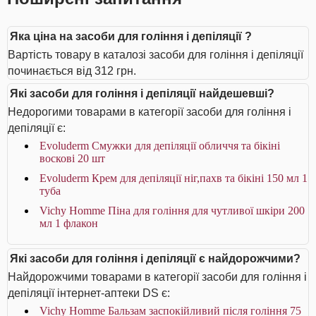
Яка ціна на засоби для гоління і депіляції ?
Вартість товару в каталозі засоби для гоління і депіляції
починається від 312 грн.
Які засоби для гоління і депіляції найдешевші?
Недорогими товарами в категорії засоби для гоління і
депіляції є:
Evoluderm Смужки для депіляції обличчя та бікіні
воскові 20 шт
Evoluderm Крем для депіляції ніг,пахв та бікіні 150 мл 1
туба
Vichy Homme Піна для гоління для чутливої шкіри 200
мл 1 флакон
Які засоби для гоління і депіляції є найдорожчими?
Найдорожчими товарами в категорії засоби для гоління і
депіляції інтернет-аптеки DS є:
Vichy Homme Бальзам заспокійливий після гоління 75