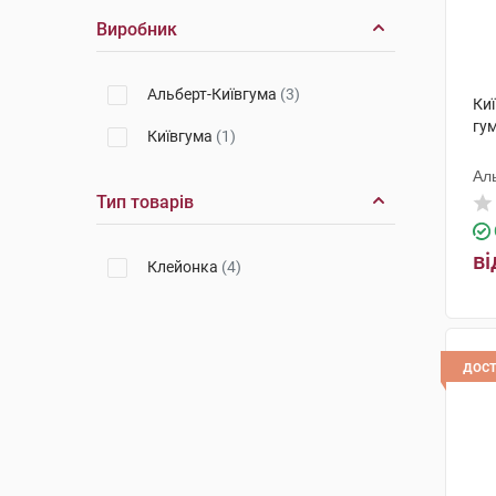
Виробник
Альберт-Київгума
(3)
Ки
гу
Київгума
(1)
Ал
Тип товарів
ві
Клейонка
(4)
дос