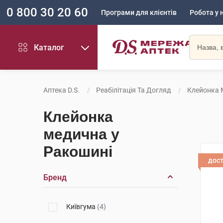
0 800 30 20 60
Програми для клієнтів
Робота у 
Каталог
Аптека D.S.
Реабілітація Та Догляд
Клейонка 
Клейонка
медична у
Ракошині
дос
Бренд
Київгума
(4)