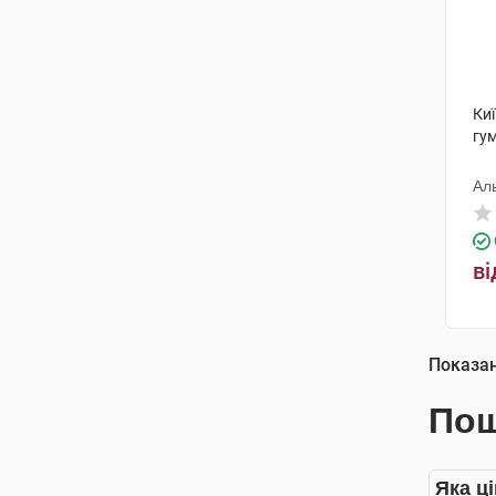
Ки
гу
Ал
ві
Показа
Пош
Яка ц