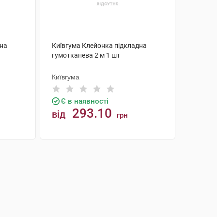
дна
Київгума Клейонка підкладна
гумотканева 2 м 1 шт
Київгума
Є в наявності
293.10
від
грн
КУПИТИ