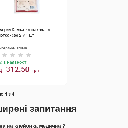
ївгума Клейонка підкладна
мотканева 2 м 1 шт
ьберт-Київгума
Є в наявності
312.50
д
грн
КУПИТИ
но
4
з
4
ирені запитання
іна на клейонка медична ?