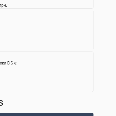
грн.
еки DS є:
S