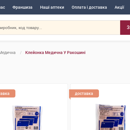
нас
Франшиза
Наші аптеки
Оплата і доставка
Акції
З
Медична
Клейонка Медична У Ракошині
тавка
доставка