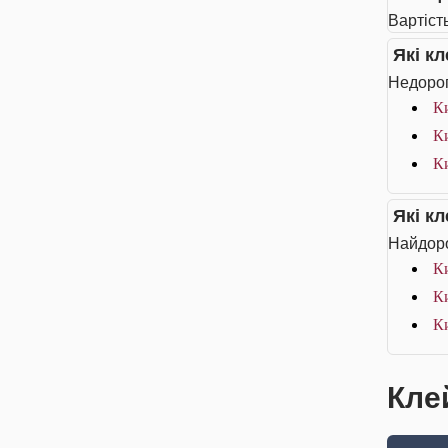
Вартіст
Які к
Недорог
Ки
Ки
Ки
Які к
Найдоро
Ки
Ки
Ки
Кле