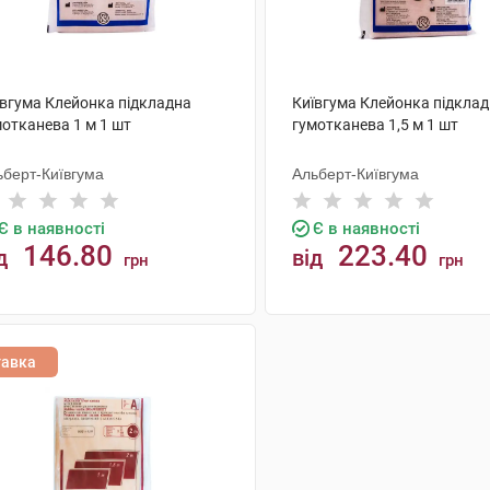
ївгума Клейонка підкладна
Київгума Клейонка підкла
мотканева 1 м 1 шт
гумотканева 1,5 м 1 шт
ьберт-Київгума
Альберт-Київгума
Є в наявності
Є в наявності
146.80
223.40
д
від
грн
грн
КУПИТИ
КУПИТИ
тавка