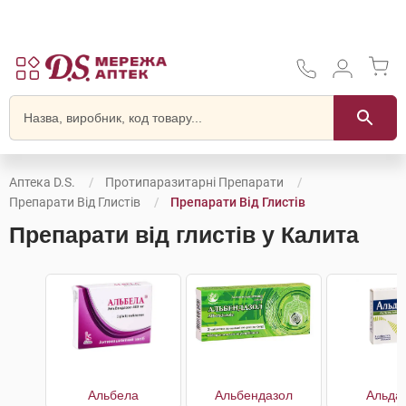
Аптека D.S.
Протипаразитарні Препарати
Препарати Від Глистів
Препарати Від Глистів
Препарати від глистів у Калита
Альбела
Альбендазол
Альда