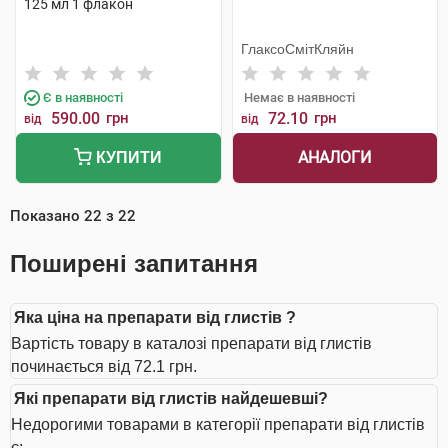
125 мл 1 флакон
ГлаксоСмітКляйн
Є в наявності
Немає в наявності
590.00
грн
72.10
грн
від
від
АНАЛОГИ
КУПИТИ
Показано
22
з
22
Поширені запитання
Яка ціна на препарати від глистів ?
Вартість товару в каталозі препарати від глистів
починається від 72.1 грн.
Які препарати від глистів найдешевші?
Недорогими товарами в категорії препарати від глистів
є: