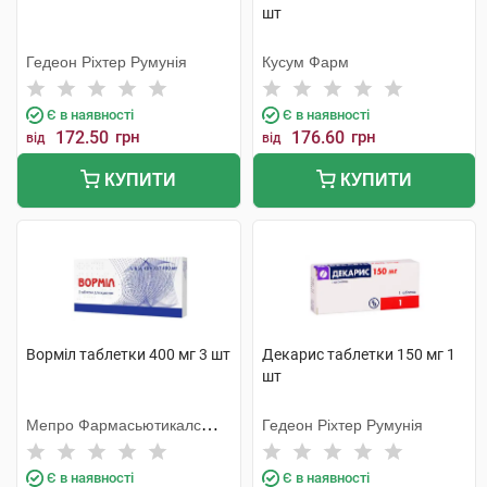
шт
Гедеон Ріхтер Румунія
Кусум Фарм
Є в наявності
Є в наявності
172.50
грн
176.60
грн
від
від
КУПИТИ
КУПИТИ
Ворміл таблетки 400 мг 3 шт
Декарис таблетки 150 мг 1
шт
Мепро Фармасьютикалс
Гедеон Ріхтер Румунія
Пріват
Є в наявності
Є в наявності