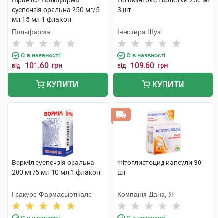
Пірантел Польфарма
Гельмінтокс таблетки 250 мг
суспензія оральна 250 мг/5
3 шт
мл 15 мл 1 флакон
Польфарма
Іннотера Шузі
Є в наявності
Є в наявності
101.60
грн
109.60
грн
від
від
КУПИТИ
КУПИТИ
Ворміл суспензія оральна
Фітоглистоцид капсули 30
200 мг/5 мл 10 мл 1 флакон
шт
Гракуре Фармасьютікалс
Компанія Дана, Я
Є в наявності
Є в наявності