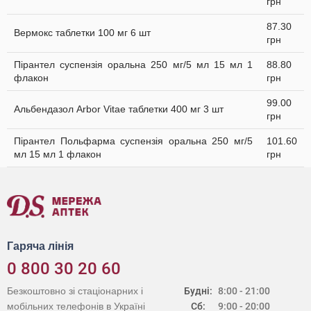
грн
87.30
Вермокс таблетки 100 мг 6 шт
грн
Пірантел суспензія оральна 250 мг/5 мл 15 мл 1
88.80
флакон
грн
99.00
Альбендазол Arbor Vitae таблетки 400 мг 3 шт
грн
Пірантел Польфарма суспензія оральна 250 мг/5
101.60
мл 15 мл 1 флакон
грн
Гаряча лінія
0 800 30 20 60
Безкоштовно зі стаціонарних і
Будні:
8:00 - 21:00
мобільних телефонів в Україні
Сб:
9:00 - 20:00