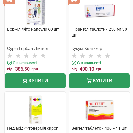
Ворміл Фіто капсули 60 шт
Пірантел таблетки 250 мг 30
шт
Сур'я Гербал Лімітед
Кусум Хелтхкер
Є в наявності
Є в наявності
386.50
грн
400.10
грн
від
від
КУПИТИ
КУПИТИ
Педіакід Фітоверміл сироп
Зентел таблетки 400 мг 1 шт