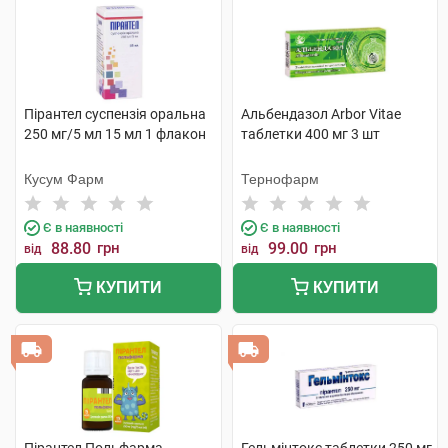
Пірантел суспензія оральна
Альбендазол Arbor Vitae
250 мг/5 мл 15 мл 1 флакон
таблетки 400 мг 3 шт
Кусум Фарм
Тернофарм
Є в наявності
Є в наявності
88.80
грн
99.00
грн
від
від
КУПИТИ
КУПИТИ