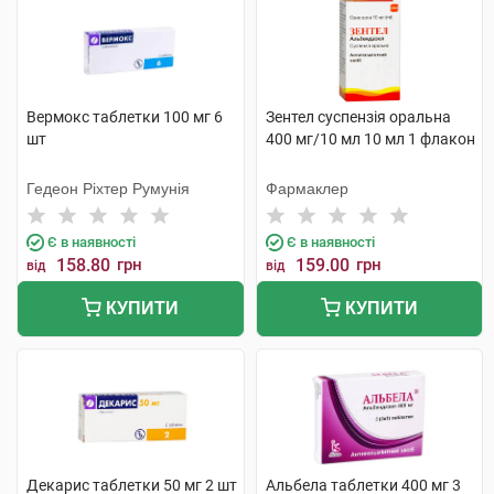
Вермокс таблетки 100 мг 6
Зентел суспензія оральна
шт
400 мг/10 мл 10 мл 1 флакон
Гедеон Ріхтер Румунія
Фармаклер
Є в наявності
Є в наявності
158.80
грн
159.00
грн
від
від
КУПИТИ
КУПИТИ
Декарис таблетки 50 мг 2 шт
Альбела таблетки 400 мг 3