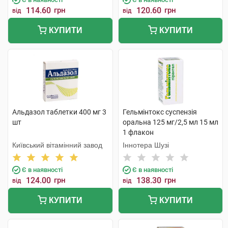
114.60
грн
120.60
грн
від
від
КУПИТИ
КУПИТИ
Альдазол таблетки 400 мг 3
Гельмінтокс суспензія
шт
оральна 125 мг/2,5 мл 15 мл
1 флакон
Київський вітамінний завод
Іннотера Шузі
Є в наявності
Є в наявності
124.00
грн
138.30
грн
від
від
КУПИТИ
КУПИТИ