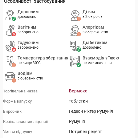
Особливості застосування
Дорослим
Дітям
дозволено
з 2-ох років
Вагітним
Алергікам
заборонено
з обережністю
Годуючим
Діабетикам
заборонено
дозволено
Температура зберігання
Взаємодія з їжею
не вище 30°C
не має значення
Водіям
з обережністю
Вермокс
Торгівельна назва
таблетки
Форма випуску
Гедеон Ріхтер Румунія
Виробник
Румунія
Країна власник ліцензії
Потрібен рецепт
Умови відпуску