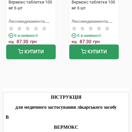
Вермокс таблетки 100
Вермокс таблетки 100
мг 6 шт
мг 6 шт
Люсомедикамента
Люсомедикамента
Сосьєдаде Текніка
Сосьєдаде Текніка
Фармацеутика
Фармацеутика
Є в наявності
Є в наявності
87.30
грн
87.30
грн
від
від
КУПИТИ
КУПИТИ