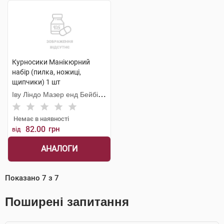
Курносики Манікюрний
набір (пилка, ножиці,
щипчики) 1 шт
Іву Ліндо Мазер енд Бейбі
Продактс
Немає в наявності
82.00
грн
від
АНАЛОГИ
Показано
7
з
7
Поширені запитання