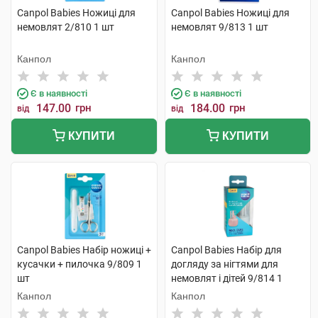
Canpol Babies Ножиці для
Canpol Babies Ножиці для
немовлят 2/810 1 шт
немовлят 9/813 1 шт
Канпол
Канпол
Є в наявності
Є в наявності
147.00
грн
184.00
грн
від
від
КУПИТИ
КУПИТИ
Canpol Babies Набір ножиці +
Canpol Babies Набір для
кусачки + пилочка 9/809 1
догляду за нігтями для
шт
немовлят і дітей 9/814 1
набір
Канпол
Канпол