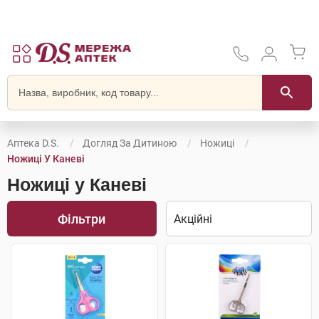
Аптека D.S.
Догляд За Дитиною
Ножиці
Ножиці У Каневі
Ножиці у Каневі
Фільтри