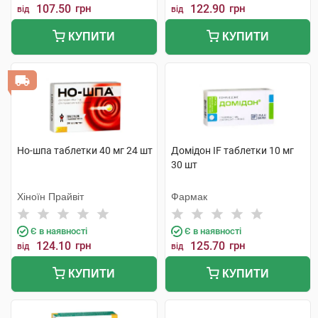
107.50
грн
122.90
грн
від
від
КУПИТИ
КУПИТИ
Но-шпа таблетки 40 мг 24 шт
Домідон IF таблетки 10 мг
30 шт
Хіноїн Прайвіт
Фармак
Є в наявності
Є в наявності
124.10
грн
125.70
грн
від
від
КУПИТИ
КУПИТИ