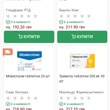
Гледфарм ЛТД
Берлін-Хемі
Є в наявності
Є в наявності
192.20
грн
211.90
грн
від
від
КУПИТИ
КУПИТИ
Мовеспазм таблетки 20 шт
Тримспа таблетки 200 мг 30
шт
Сава Хелскеа
Маклеодс Фармасьютикалс
Є в наявності
Є в наявності
216.60
грн
217.10
грн
від
від