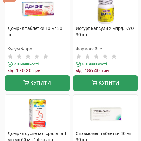
Домрид таблетки 10 мг 30
Йогурт капсули 2 млрд. КУО
шт
30 шт
Кусум Фарм
Фармасайнс
Є в наявності
Є в наявності
170.20
грн
186.40
грн
від
від
КУПИТИ
КУПИТИ
Домрид суспензія оральна 1
Спазмомен таблетки 40 мг
мг/мл 60 мл 1 флакон
30 шт