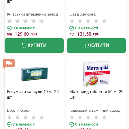
шт
Київський вітамінний завод
Сава Хелскеа
Є в наявності
Є в наявності
129.60
грн
131.50
грн
від
від
КУПИТИ
КУПИТИ
Еспумізан капсули 40 мг 25
Мотоприд таблетки 50 мг 20
шт
шт
Берлін-Хемі
Київський вітамінний завод
Є в наявності
Є в наявності