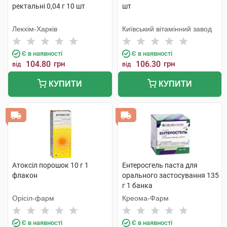
ректальні 0,04 г 10 шт
шт
Лекхім-Харків
Київський вітамінний завод
Є в наявності
Є в наявності
104.80
грн
106.30
грн
від
від
КУПИТИ
КУПИТИ
Атоксіл порошок 10 г 1
Ентеросгель паста для
флакон
орального застосування 135
г 1 банка
Орісіл-фарм
Креома-Фарм
Є в наявності
Є в наявності