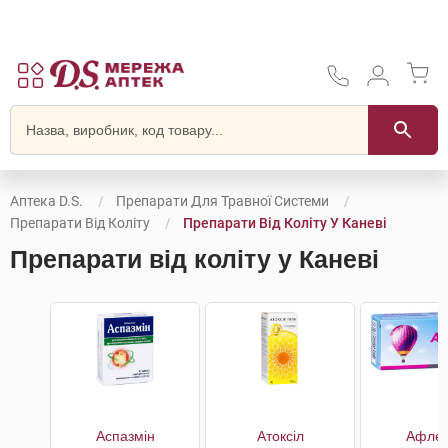
Аптека D.S.
Препарати Для Травної Системи
Препарати Від Коліту
Препарати Від Коліту У Каневі
Препарати від коліту у Каневі
Аспазмін
Атоксіл
Афлет