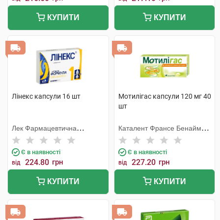
КУПИТИ
КУПИТИ
Лінекс капсули 16 шт
Мотилігас капсули 120 мг 40
шт
Лек Фармацевтична
Каталент Франсе Бенайм
компанія
СА
Є в наявності
Є в наявності
224.80
грн
227.20
грн
від
від
КУПИТИ
КУПИТИ