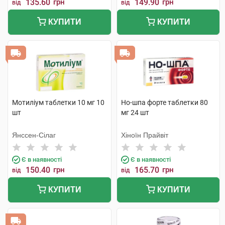
135.60
грн
149.90
грн
від
від
КУПИТИ
КУПИТИ
Мотиліум таблетки 10 мг 10
Но-шпа форте таблетки 80
шт
мг 24 шт
Янссен-Сілаг
Хіноїн Прайвіт
Є в наявності
Є в наявності
150.40
грн
165.70
грн
від
від
КУПИТИ
КУПИТИ