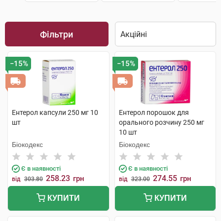
Фільтри
−15%
−15%
Ентерол капсули 250 мг 10
Ентерол порошок для
шт
орального розчину 250 мг
10 шт
Біокодекс
Біокодекс
Є в наявності
Є в наявності
258.23
274.55
грн
грн
від
303.80
від
323.00
КУПИТИ
КУПИТИ