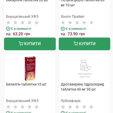
Бекарбон таблетки 20 шт
Но-шпа форте таблетки 80
мг 10 шт
Борщагівський ХФЗ
Хіноїн Прайвіт
Є в наявності
Є в наявності
63.20
грн
73.90
грн
від
від
КУПИТИ
КУПИТИ
Белалгін таблетки 10 шт
Дротаверину гідрохлорид
таблетки 40 мг 30 шт
Борщагівський ХФЗ
Лубнифарм
Є в наявності
Є в наявності