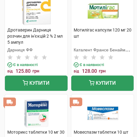
Дротаверин Дарниця
Мотилігас капсули 120 мг 20
розчин для ін'єкцій 2 % 2 мл
шт
5 ампул
Дарниця ФФ
Каталент Франсе Бенайм
СА
Є в наявності
Є в наявності
125.80
грн
128.00
грн
від
від
КУПИТИ
КУПИТИ
Моторикс таблетки 10 мг 30
Мовеспазм таблетки 10 шт