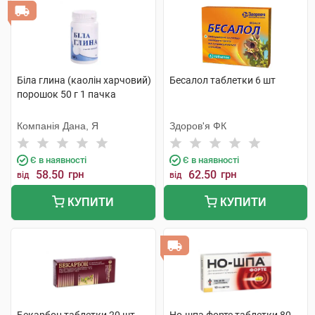
Біла глина (каолін харчовий)
Бесалол таблетки 6 шт
порошок 50 г 1 пачка
Компанія Дана, Я
Здоров'я ФК
Є в наявності
Є в наявності
58.50
грн
62.50
грн
від
від
КУПИТИ
КУПИТИ