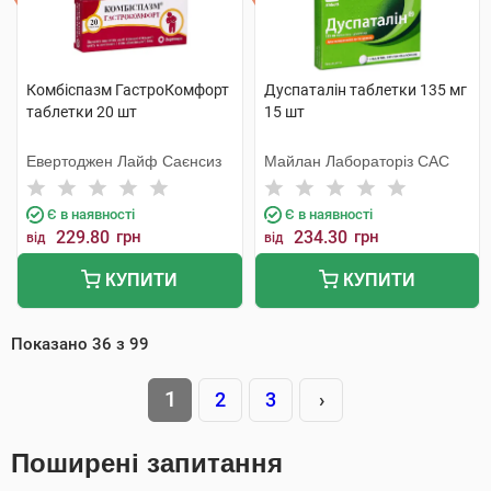
Комбіспазм ГастроКомфорт
Дуспаталін таблетки 135 мг
таблетки 20 шт
15 шт
Евертоджен Лайф Саєнсиз
Майлан Лабораторіз САС
Є в наявності
Є в наявності
229.80
грн
234.30
грн
від
від
КУПИТИ
КУПИТИ
Показано
36
з
99
1
2
3
›
Поширені запитання