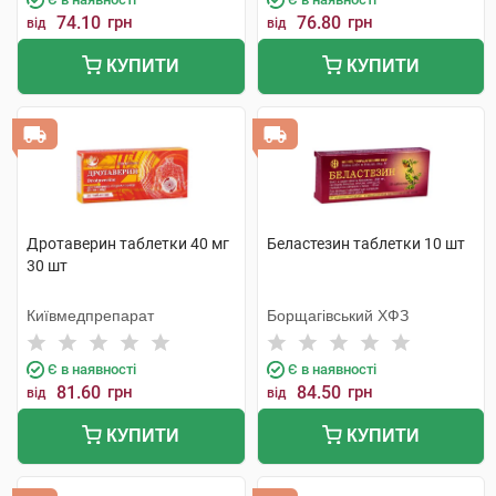
74.10
грн
76.80
грн
від
від
КУПИТИ
КУПИТИ
Дротаверин таблетки 40 мг
Беластезин таблетки 10 шт
30 шт
Київмедпрепарат
Борщагівський ХФЗ
Є в наявності
Є в наявності
81.60
грн
84.50
грн
від
від
КУПИТИ
КУПИТИ