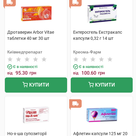
Дротаверин Arbor Vitae
Ентеросгель Екстракапс
таблетки 40 мг 30 шт
капсули 0,32 г 14 шт
Київмедпрепарат
Креома-Фарм
Є в наявності
Є в наявності
95.30
грн
100.60
грн
від
від
КУПИТИ
КУПИТИ
Но-х-ша супозиторії
Афлетин капсули 125 мг 20