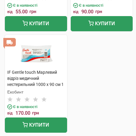
Є в наявності
Є в наявності
55.00
грн
90.00
грн
від
від
КУПИТИ
КУПИТИ
IF Gentle touch Марлевий
відріз медичний
нестерильний 1000 х 90 см 1
шт
Екобинт
Є в наявності
170.00
грн
від
КУПИТИ