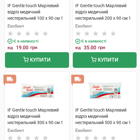
IF Gentle touch Марлевий
IF Gentle touch Марлевий
відріз медичний
відріз медичний
нестерильний 100 х 90 см 1
нестерильний 200 х 90 см 1
шт
шт
Екобинт
Екобинт
Є в наявності
Є в наявності
19.00
грн
35.00
грн
від
від
КУПИТИ
КУПИТИ
IF Gentle touch Марлевий
IF Gentle touch Марлевий
відріз медичний
відріз медичний
нестерильний 300 х 90 см 1
нестерильний 500 х 90 см 1
шт
шт
Екобинт
Екобинт