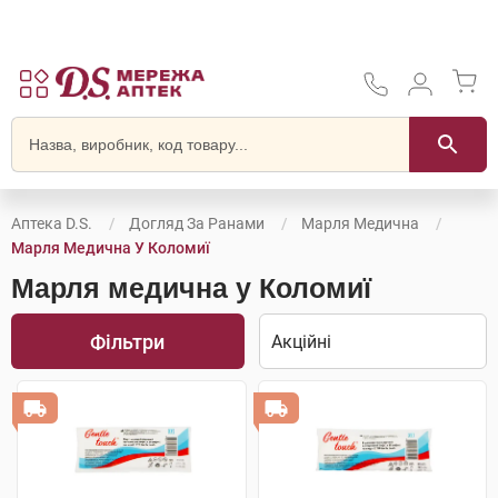
Аптека D.S.
Догляд За Ранами
Марля Медична
Марля Медична У Коломиї
Марля медична у Коломиї
Фільтри