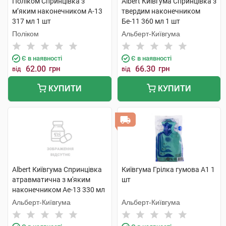
Поліком Спринцівка з
Albert Київгума Спринцівка з
м’яким наконечником А-13
твердим наконечником
317 мл 1 шт
Бе-11 360 мл 1 шт
Поліком
Альберт-Київгума
Є в наявності
Є в наявності
62.00
грн
66.30
грн
від
від
КУПИТИ
КУПИТИ
Albert Київгума Спринцівка
Київгума Грілка гумова А1 1
атравматична з м'яким
шт
наконечником Ае-13 330 мл
1 шт
Альберт-Київгума
Альберт-Київгума