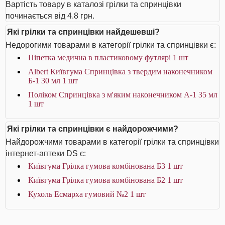
Вартість товару в каталозі грілки та спринцівки
починається від 4.8 грн.
Які грілки та спринцівки найдешевші?
Недорогими товарами в категорії грілки та спринцівки є:
Піпетка медична в пластиковому футлярі 1 шт
Albert Київгума Спринцівка з твердим наконечником
Б-1 30 мл 1 шт
Поліком Спринцівка з м'яким наконечником А-1 35 мл
1 шт
Які грілки та спринцівки є найдорожчими?
Найдорожчими товарами в категорії грілки та спринцівки
інтернет-аптеки DS є:
Київгума Грілка гумова комбінована Б3 1 шт
Київгума Грілка гумова комбінована Б2 1 шт
Кухоль Есмарха гумовий №2 1 шт