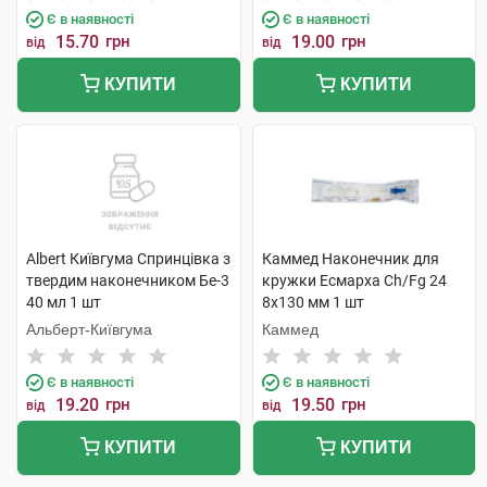
Є в наявності
Є в наявності
15.70
грн
19.00
грн
від
від
КУПИТИ
КУПИТИ
Albert Київгума Спринцівка з
Каммед Наконечник для
твердим наконечником Бе-3
кружки Есмарха Ch/Fg 24
40 мл 1 шт
8x130 мм 1 шт
Альберт-Київгума
Каммед
Є в наявності
Є в наявності
19.20
грн
19.50
грн
від
від
КУПИТИ
КУПИТИ