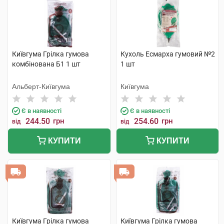
Київгума Грілка гумова
Кухоль Есмарха гумовий №2
комбінована Б1 1 шт
1 шт
Альберт-Київгума
Київгума
Є в наявності
Є в наявності
244.50
грн
254.60
грн
від
від
КУПИТИ
КУПИТИ
Київгума Грілка гумова
Київгума Грілка гумова