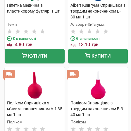
Піпетка медична в
Albert Київгума Спринцівка з
пластиковому футлярі 1 шт
твердим наконечником Б-1
30 мл 1 шт
Темп
Альберт-Київгума
Є в наявності
Є в наявності
4.80
грн
13.10
грн
від
від
КУПИТИ
КУПИТИ
Поліком Спринцівка з
Поліком Спринцівка з
м'яким наконечником А-1 35
твердим наконечником Б-3
мл 1 шт
40 мл 1 шт
Поліком
Поліком