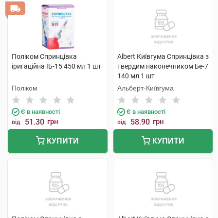
Поліком Спринцівка
Albert Київгума Спринцівка з
іригаційна ІБ-15 450 мл 1 шт
твердим наконечником Бе-7
140 мл 1 шт
Поліком
Альберт-Київгума
Є в наявності
Є в наявності
51.30
грн
58.90
грн
від
від
КУПИТИ
КУПИТИ