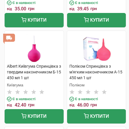
Є в наявності
Є в наявності
35.00
грн
39.45
грн
від
від
КУПИТИ
КУПИТИ
Albert Київгума Спринцівка з
Поліком Спринцівка з
твердим наконечником Б-15
м'ягким наконечником А-15
450 мл 1 шт
450 мл 1 шт
Київгума
Поліком
Є в наявності
Є в наявності
42.40
грн
46.00
грн
від
від
КУПИТИ
КУПИТИ