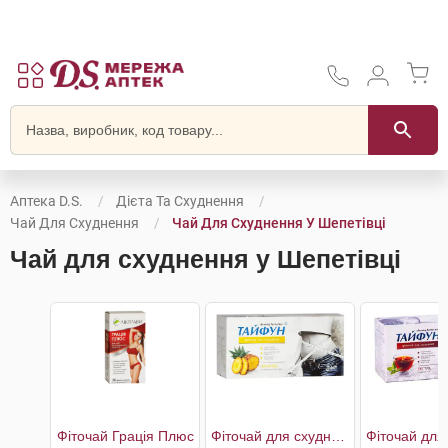
Аптека D.S.
Дієта Та Схуднення
Чай Для Схуднення
Чай Для Схуднення У Шепетівці
Чай для схуднення у Шепетівці
Фіточай Грація Плюс
Фіточай для схуднення Ананас