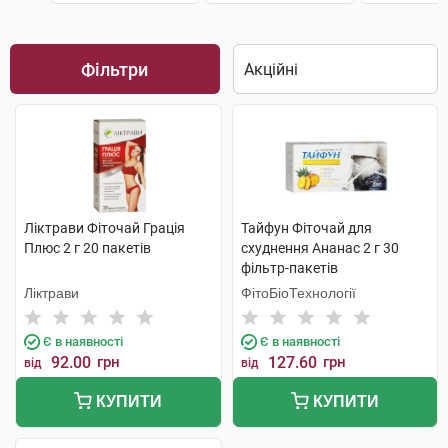
Фільтри
Ліктрави Фіточай Грація
Тайфун Фіточай для
Плюс 2 г 20 пакетів
схуднення Ананас 2 г 30
фільтр-пакетів
Ліктрави
ФітоБіоТехнології
Є в наявності
Є в наявності
92.00
грн
127.60
грн
від
від
КУПИТИ
КУПИТИ