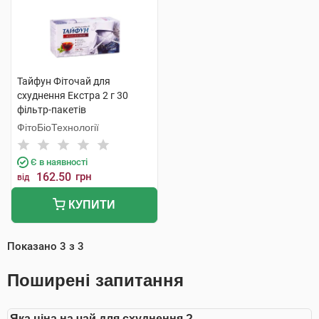
Тайфун Фіточай для
схуднення Екстра 2 г 30
фільтр-пакетів
ФітоБіоТехнології
Є в наявності
162.50
грн
від
КУПИТИ
Показано
3
з
3
Поширені запитання
Яка ціна на чай для схуднення ?