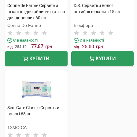
Corine de Farme Серветки
D.S. Серветки вологі
гігієнічні для обличчя та тіла
антибактеріальні 15 шт
для дорослих 60 шт
Corine De Farme
Біосфера
Є в наявності
Є в наявності
177.87
грн
25.00
грн
від
254.10
від
КУПИТИ
КУПИТИ
Seni Care Classic Серветки
вологі 68 шт
ТЗМО СА