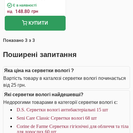
Є в наявності
148.80
грн
від
КУПИТИ
Показано
3
з
3
Поширені запитання
Яка ціна на серветки вологі ?
Вартість товару в каталозі серветки вологі починається
від 25 грн.
Які серветки вологі найдешевші?
Недорогими товарами в категорії серветки вологі є:
D.S. Серветки вологі антибактеріальні 15 шт
Seni Care Classic Серветки вологі 68 шт
Corine de Farme Серветки гігієнічні для обличчя та тіла
для дорослих 60 шт