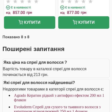
Є в наявності
Є в наявності
857.00
грн
877.00
грн
від
від
КУПИТИ
КУПИТИ
Показано
8
з
8
Поширені запитання
Яка ціна на спреї для волосся ?
Вартість товару в каталозі спреї для волосся
починається від 213 грн.
Які спреї для волосся найдешевші?
Недорогими товарами в категорії спреї для волосся є:
Agrado Кератин рідкий з антифриз ефектом 200 мл 1
флакон
Evoluderm Спрей для сухого та тьмяного волосся з
кератином відновлюючий 250 мл 1 флакон