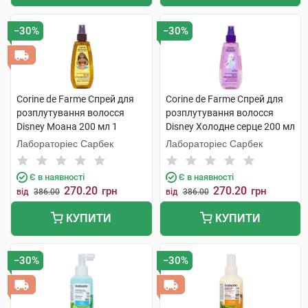
−30%
−30%
Corine de Farme Спрей для
Corine de Farme Спрей для
розплутування волосся
розплутування волосся
Disney Моана 200 мл 1
Disney Холодне серце 200 мл
флакон
1 флакон
Лабораторіес Сарбек
Лабораторіес Сарбек
Є в наявності
Є в наявності
270.20
270.20
грн
грн
від
386.00
від
386.00
КУПИТИ
КУПИТИ
−30%
−30%