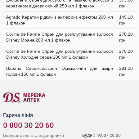
Evoluderm Спрей для сухого та тьмяного волосся з
375.00
кератином відновлюючий 250 мл 1 флакон
грн
Agrado Кератин рідкий з антифриз ефектом 200 мл
149.10
1 флакон
грн
Corine de Farme Спрей для розплутування волосся
270.20
Disney Моана 200 мл 1 флакон
грн
Corine de Farme Спрей для розплутування волосся
270.20
Disney Холодне серце 200 мл 1 флакон
грн
Babaria Спрей-лосьйон Освіжаючий для шкіри
291.20
голови 150 мл 1 флакон
грн
Гаряча лінія
0 800 30 20 60
Безкоштовно зі стаціонарних і
Будні:
9:00 - 20:00