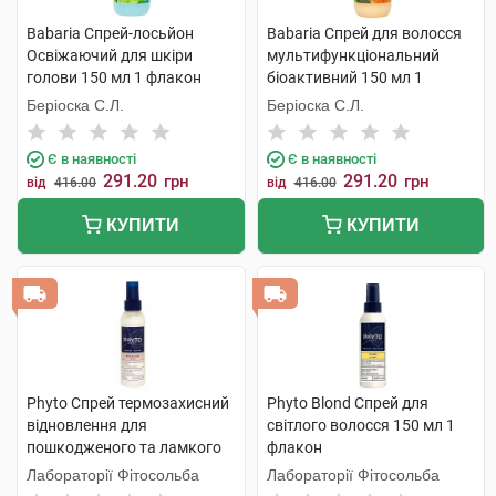
Babaria Спрей-лосьйон
Babaria Спрей для волосся
Освіжаючий для шкіри
мультифункціональний
голови 150 мл 1 флакон
біоактивний 150 мл 1
флакон
Беріоска С.Л.
Беріоска С.Л.
Є в наявності
Є в наявності
291.20
291.20
грн
грн
від
416.00
від
416.00
КУПИТИ
КУПИТИ
Phyto Спрей термозахисний
Phyto Blond Спрей для
відновлення для
світлого волосся 150 мл 1
пошкодженого та ламкого
флакон
волосся 150 мл 1 флакон
Лабораторії Фітосольба
Лабораторії Фітосольба