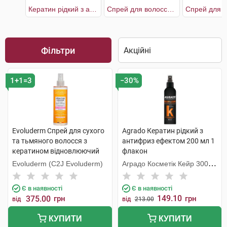
Кератин рідкий з антифриз ефектом
Спрей для волосся мультифункціональний біоактивний
Фільтри
1+1=3
−30%
Evoluderm Спрей для сухого
Agrado Кератин рідкий з
та тьмяного волосся з
антифриз ефектом 200 мл 1
кератином відновлюючий
флакон
250 мл 1 флакон
Evoluderm (C2J Evoluderm)
Аградо Косметік Кейр 3000
С.Л.У.
Є в наявності
Є в наявності
149.10
375.00
грн
грн
від
від
213.00
КУПИТИ
КУПИТИ