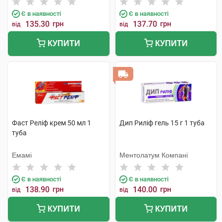
Є в наявності
Є в наявності
135.30
грн
137.70
грн
від
від
КУПИТИ
КУПИТИ
Фаст Реліф крем 50 мл 1
Дип Риліф гель 15 г 1 туба
туба
Емамі
Ментолатум Компані
Є в наявності
Є в наявності
138.90
грн
140.00
грн
від
від
КУПИТИ
КУПИТИ