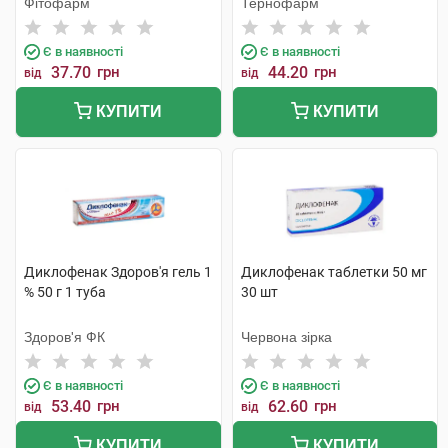
Фітофарм
Тернофарм
Є в наявності
Є в наявності
37.70
грн
44.20
грн
від
від
КУПИТИ
КУПИТИ
Диклофенак Здоров'я гель 1
Диклофенак таблетки 50 мг
% 50 г 1 туба
30 шт
Здоров'я ФК
Червона зірка
Є в наявності
Є в наявності
53.40
грн
62.60
грн
від
від
КУПИТИ
КУПИТИ