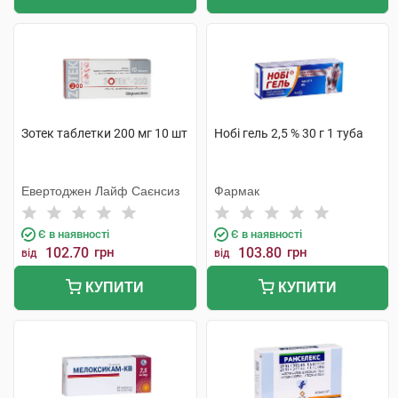
Зотек таблетки 200 мг 10 шт
Нобі гель 2,5 % 30 г 1 туба
Евертоджен Лайф Саєнсиз
Фармак
Є в наявності
Є в наявності
102.70
грн
103.80
грн
від
від
КУПИТИ
КУПИТИ