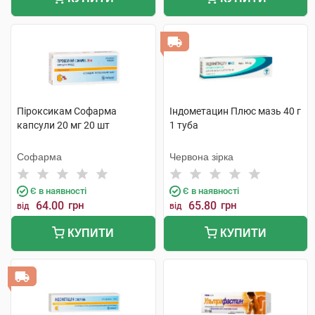
Піроксикам Софарма
Індометацин Плюс мазь 40 г
капсули 20 мг 20 шт
1 туба
Софарма
Червона зірка
Є в наявності
Є в наявності
64.00
грн
65.80
грн
від
від
КУПИТИ
КУПИТИ