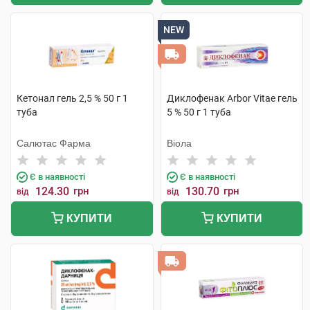
NEW
Кетонал гель 2,5 % 50 г 1
Диклофенак Arbor Vitae гель
туба
5 % 50 г 1 туба
Салютас Фарма
Віола
Є в наявності
Є в наявності
124.30
грн
130.70
грн
від
від
КУПИТИ
КУПИТИ