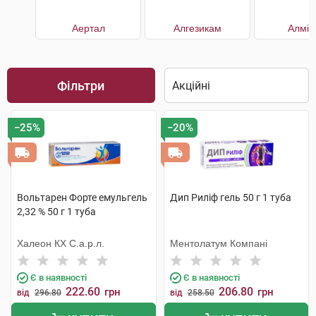
Аертал
Алгезикам
Алмір
Фільтри
−25%
−20%
Вольтарен Форте емульгель
Дип Риліф гель 50 г 1 туба
2,32 % 50 г 1 туба
Халеон КХ С.а.р.л.
Ментолатум Компані
Є в наявності
Є в наявності
222.60
206.80
грн
грн
від
296.80
від
258.50