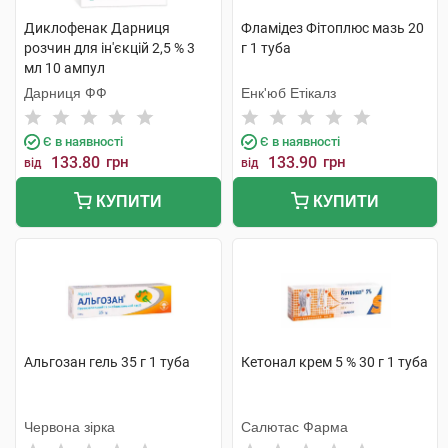
Диклофенак Дарниця
Фламідез Фітоплюс мазь 20
розчин для ін'єкцій 2,5 % 3
г 1 туба
мл 10 ампул
Дарниця ФФ
Енк'юб Етікалз
Є в наявності
Є в наявності
133.80
грн
133.90
грн
від
від
КУПИТИ
КУПИТИ
Альгозан гель 35 г 1 туба
Кетонал крем 5 % 30 г 1 туба
Червона зірка
Салютас Фарма