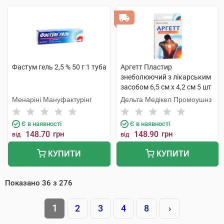
Фастум гель 2,5 % 50 г 1 туба
Аргетт Пластир
знеболюючий з лікарським
засобом 6,5 см х 4,2 см 5 шт
Менаріні Мануфактурінг
Дельта Медікел Промоушнз
Є в наявності
Є в наявності
148.70
грн
148.90
грн
від
від
КУПИТИ
КУПИТИ
Показано
36
з
276
1
2
3
4
8
›