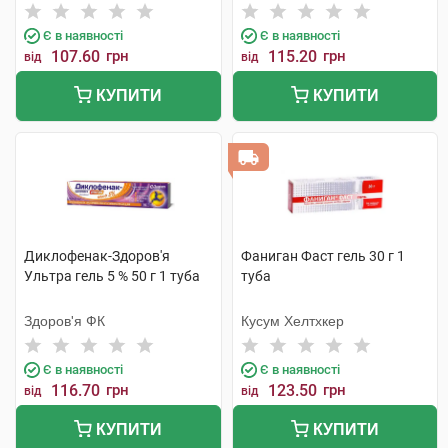
Є в наявності
Є в наявності
107.60
грн
115.20
грн
від
від
КУПИТИ
КУПИТИ
Диклофенак-Здоров'я
Фаниган Фаст гель 30 г 1
Ультра гель 5 % 50 г 1 туба
туба
Здоров'я ФК
Кусум Хелтхкер
Є в наявності
Є в наявності
116.70
грн
123.50
грн
від
від
КУПИТИ
КУПИТИ