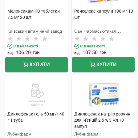
Мелоксикам-КВ таблетки
Ранселекс капсули 100 мг 10
7,5 мг 20 шт
шт
Київський вітамінний завод
Сан Фармасьютикал
Індастріз
Є в наявності
Є в наявності
106.20
грн
107.50
грн
від
від
КУПИТИ
КУПИТИ
Диклофенак гель 50 мг/г 40
Диклофенак натрію розчин
г 1 туба
для ін'єкцій 2,5 % 3 мл 10
ампул
Лубнифарм
Лубнифарм