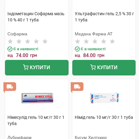
Індометацин Софарма мазь
Ультрафастин гель 2,5 % 30 г
10 % 40 г 1 туба
1 туба
Софарма
Медана Фарма АТ
Є в наявності
Є в наявності
74.00
грн
84.00
грн
від
від
КУПИТИ
КУПИТИ
Німесулід гель 10 мг/г 30 г 1
Німід гель 10 мг/г 30 г 1 туба
туба
Лубнифарм
Кусум Хелтхкер