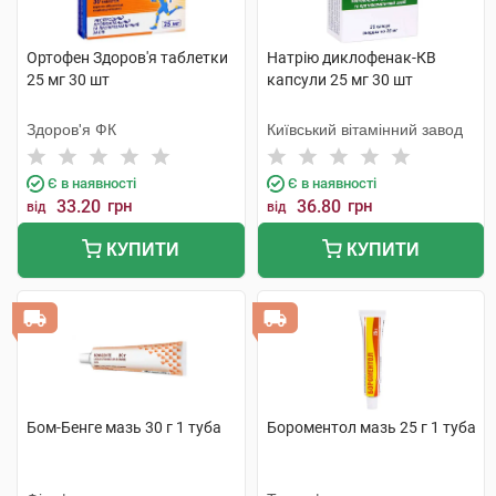
Ортофен Здоров'я таблетки
Натрію диклофенак-КВ
25 мг 30 шт
капсули 25 мг 30 шт
Здоров'я ФК
Київський вітамінний завод
Є в наявності
Є в наявності
33.20
грн
36.80
грн
від
від
КУПИТИ
КУПИТИ
Бом-Бенге мазь 30 г 1 туба
Бороментол мазь 25 г 1 туба