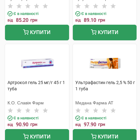
Є в наявності
Є в наявності
85.20
грн
89.10
грн
від
від
КУПИТИ
КУПИТИ
Артрокол гель 25 мг/г 45 г 1
Ультрафастин гель 2,5 % 50 г
туба
1 туба
К.О. Славія Фарм
Медана Фарма АТ
Є в наявності
Є в наявності
90.90
грн
97.90
грн
від
від
КУПИТИ
КУПИТИ