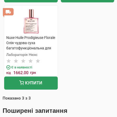
Nuxe Huile Prodigieuse Florale
Олія чудова суха
багатофункціональна для
обличчя,тіла та волосся 100
Лабораторія Нюкс
мл 1 флакон
Є в наявності
1662.00
грн
від
КУПИТИ
Показано
3
з
3
Поширені запитання