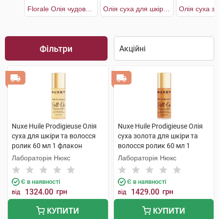
Florale Олія чудова суха багатофункціональна для обличчя,тіла та волосся
Олія суха для шкіри та волосся ролик
Фільтри
Nuxe Huile Prodigieuse Олія
Nuxe Huile Prodigieuse Олія
суха для шкіри та волосся
суха золота для шкіри та
ролик 60 мл 1 флакон
волосся ролик 60 мл 1
флакон
Лабораторія Нюкс
Лабораторія Нюкс
Є в наявності
Є в наявності
1324.00
грн
1429.00
грн
від
від
КУПИТИ
КУПИТИ