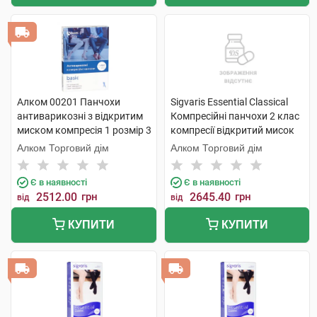
Алком 00201 Панчохи
Sigvaris Essential Classical
антиварикозні з відкритим
Компресійні панчохи 2 клас
миском компресія 1 розмір 3
компресії відкритий мисок
бежевий 1 пара
розмір L long 1 пара
Алком Торговий дім
Алком Торговий дім
Є в наявності
Є в наявності
2512.00
грн
2645.40
грн
від
від
КУПИТИ
КУПИТИ