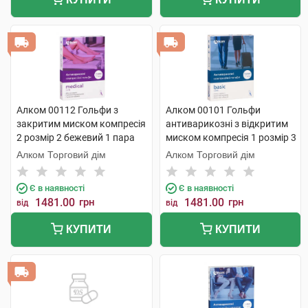
Алком 00112 Гольфи з
Алком 00101 Гольфи
закритим миском компресія
антиварикозні з відкритим
2 розмір 2 бежевий 1 пара
миском компресія 1 розмір 3
бежевий 1 пара
Алком Торговий дім
Алком Торговий дім
Є в наявності
Є в наявності
1481.00
грн
1481.00
грн
від
від
КУПИТИ
КУПИТИ