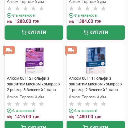
Алком Торговий дім
Алком Торговий дім
Є в наявності
Є в наявності
1288.00
грн
1384.00
грн
від
від
КУПИТИ
КУПИТИ
Алком 00112 Гольфи з
Алком 00111 Гольфи з
закритим миском компресія
закритим миском компресія
2 розмір 3 бежевий 1 пара
1 розмір 2 бежевий 1 пара
Алком Торговий дім
Алком Торговий дім
Є в наявності
Є в наявності
1416.00
грн
1480.00
грн
від
від
КУПИТИ
КУПИТИ