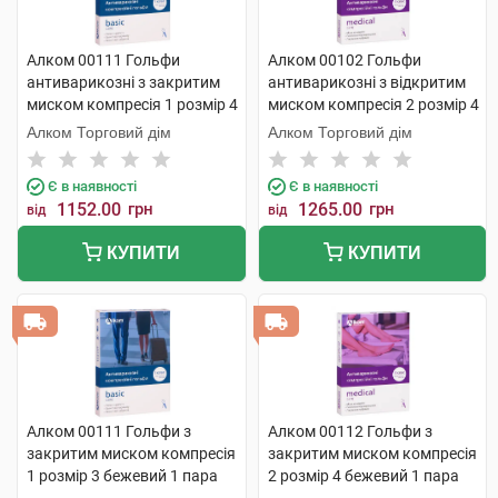
Алком 00111 Гольфи
Алком 00102 Гольфи
антиварикозні з закритим
антиварикозні з відкритим
миском компресія 1 розмір 4
миском компресія 2 розмір 4
бежевий 1 пара
бежевий 1 пара
Алком Торговий дім
Алком Торговий дім
Є в наявності
Є в наявності
1152.00
грн
1265.00
грн
від
від
КУПИТИ
КУПИТИ
Алком 00111 Гольфи з
Алком 00112 Гольфи з
закритим миском компресія
закритим миском компресія
1 розмір 3 бежевий 1 пара
2 розмір 4 бежевий 1 пара