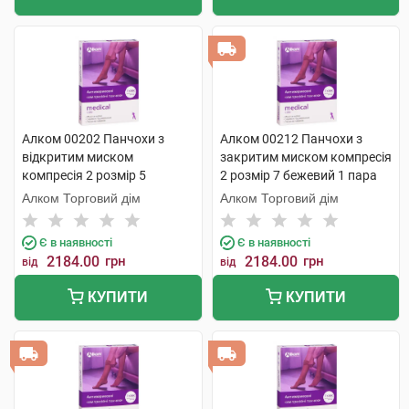
Алком 00202 Панчохи з
Алком 00212 Панчохи з
відкритим миском
закритим миском компресія
компресія 2 розмір 5
2 розмір 7 бежевий 1 пара
бежевий 1 пара
Алком Торговий дім
Алком Торговий дім
Є в наявності
Є в наявності
2184.00
грн
2184.00
грн
від
від
КУПИТИ
КУПИТИ