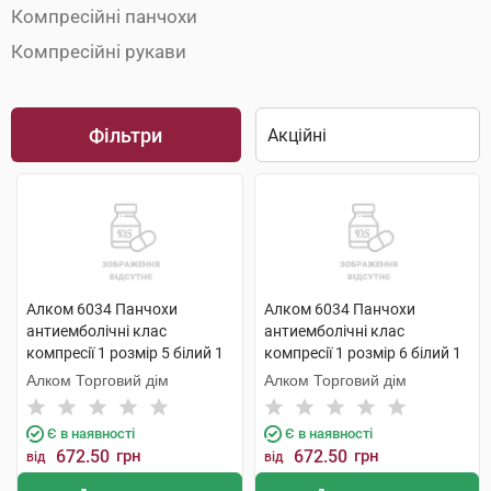
Компресійні панчохи
Компресійні рукави
Фільтри
Алком 6034 Панчохи
Алком 6034 Панчохи
антиемболічні клас
антиемболічні клас
компресії 1 розмір 5 білий 1
компресії 1 розмір 6 білий 1
пара
пара
Алком Торговий дім
Алком Торговий дім
Є в наявності
Є в наявності
672.50
грн
672.50
грн
від
від