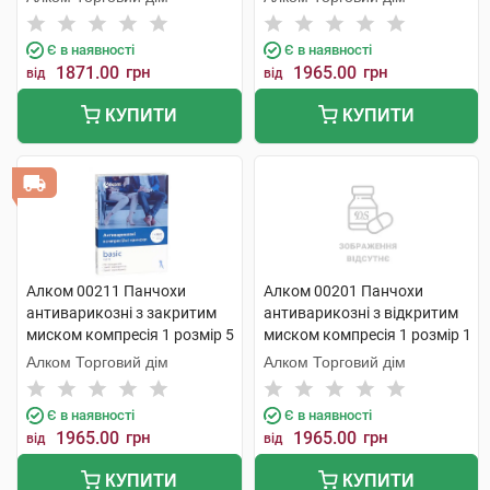
Є в наявності
Є в наявності
1871.00
грн
1965.00
грн
від
від
КУПИТИ
КУПИТИ
Алком 00211 Панчохи
Алком 00201 Панчохи
антиварикозні з закритим
антиварикозні з відкритим
миском компресія 1 розмір 5
миском компресія 1 розмір 1
чорний 1 пара
1 шт
Алком Торговий дім
Алком Торговий дім
Є в наявності
Є в наявності
1965.00
грн
1965.00
грн
від
від
КУПИТИ
КУПИТИ