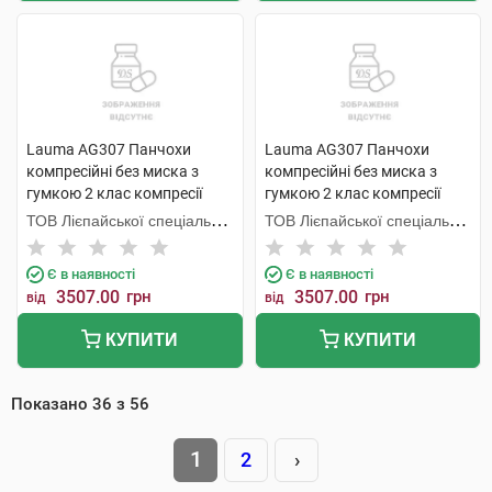
Lauma AG307 Панчохи
Lauma AG307 Панчохи
компресійні без миска з
компресійні без миска з
гумкою 2 клас компресії
гумкою 2 клас компресії
колір натуральний розмір 4D
колір натуральний розмір 3D
ТОВ Лієпайської спеціальної
ТОВ Лієпайської спеціальної
1 пара
1 пара
економічної зони Лаума
економічної зони Лаума
Медікал,
Медікал,
Є в наявності
Є в наявності
3507.00
грн
3507.00
грн
від
від
КУПИТИ
КУПИТИ
Показано
36
з
56
1
2
›