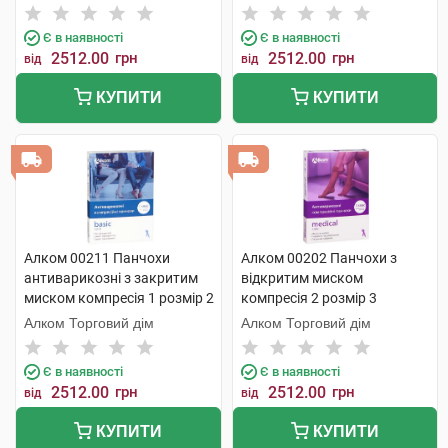
Є в наявності
Є в наявності
2512.00
грн
2512.00
грн
від
від
КУПИТИ
КУПИТИ
Алком 00211 Панчохи
Алком 00202 Панчохи з
антиварикозні з закритим
відкритим миском
миском компресія 1 розмір 2
компресія 2 розмір 3
бежевий 1 пара
бежевий 1 пара
Алком Торговий дім
Алком Торговий дім
Є в наявності
Є в наявності
2512.00
грн
2512.00
грн
від
від
КУПИТИ
КУПИТИ