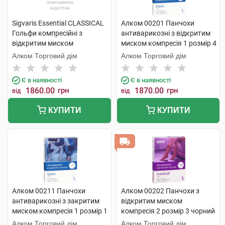
Sigvaris Essential CLASSICAL
Алком 00201 Панчохи
Гольфи компресійні з
антиварикозні з відкритим
відкритим миском
миском компресія 1 розмір 4
компресія 2 PLUS large 1
бежевий 1 пара
Алком Торговий дім
Алком Торговий дім
пара
Є в наявності
Є в наявності
1860.00
грн
1870.00
грн
від
від
КУПИТИ
КУПИТИ
Алком 00211 Панчохи
Алком 00202 Панчохи з
антиварикозні з закритим
відкритим миском
миском компресія 1 розмір 1
компресія 2 розмір 3 чорний
чорні 1 пара
1 пара
Алком Торговий дім
Алком Торговий дім