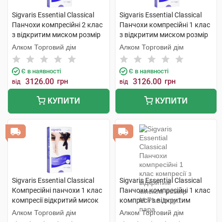
Sigvaris Essential Classical
Sigvaris Essential Classical
Панчохи компресійні 2 клас
Панчохи компресійні 1 клас
з відкритим миском розмір
з відкритим миском розмір
М long 1 пара
М long 1 пара
Алком Торговий дім
Алком Торговий дім
Є в наявності
Є в наявності
3126.00
грн
3126.00
грн
від
від
КУПИТИ
КУПИТИ
Sigvaris Essential Classical
Sigvaris Essential Classical
Компресійні панчохи 1 клас
Панчохи компресійні 1 клас
компресії відкритий мисок
компресії з відкритим
розмір L long 1 пара
миском розмір М Plus long 1
Алком Торговий дім
Алком Торговий дім
пара