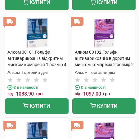
КУПИТИ
КУПИТИ
Алком 00101 Гольфи
Алком 00102 Гольфи
антиварикозні з відкритим
антиварикозні з відкритим
миском компресія 1 розмір 4
миском компресія 2 розмір 2
бежевий 1 пара
бежевий 1 пара
Алком Торговий дім
Алком Торговий дім
Є в наявності
Є в наявності
1088.90
грн
1097.00
грн
від
від
КУПИТИ
КУПИТИ