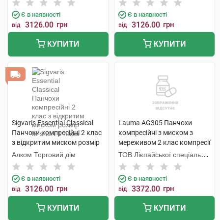
Є в наявності
Є в наявності
3126.00
грн
3126.00
грн
від
від
КУПИТИ
КУПИТИ
Sigvaris Essential Classical
Lauma AG305 Панчохи
Панчохи компресійні 2 клас
компресійні з миском з
з відкритим миском розмір
мереживом 2 клас компресії
М short 1 пара
колір натуральний розмір 4
Алком Торговий дім
ТОВ Лієпайської спеціальної
1 пара
економічної зони Лаума
Медікал,
Є в наявності
Є в наявності
3126.00
грн
3372.00
грн
від
від
КУПИТИ
КУПИТИ