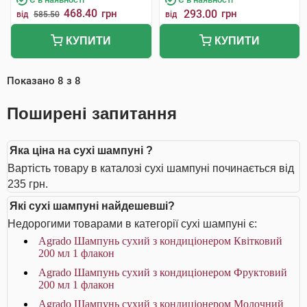
468.40
грн
293.00
грн
від
585.50
від
КУПИТИ
КУПИТИ
Показано
8
з
8
Поширені запитання
Яка ціна на сухі шампуні ?
Вартість товару в каталозі сухі шампуні починається від
235 грн.
Які сухі шампуні найдешевші?
Недорогими товарами в категорії сухі шампуні є:
Agrado Шампунь сухий з кондиціонером Квітковий
200 мл 1 флакон
Agrado Шампунь cухий з кондиціонером Фруктовий
200 мл 1 флакон
Agrado Шампунь cухий з кондиціонером Молочний