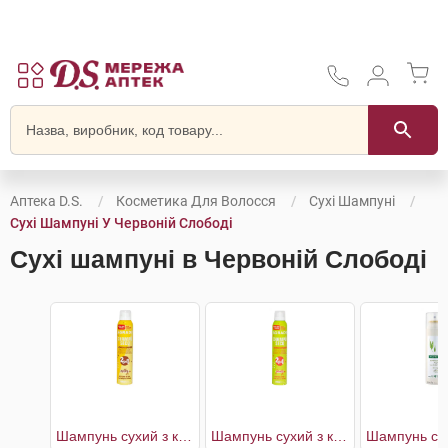
Аптека D.S.
Косметика Для Волосся
Сухі Шампуні
Сухі Шампуні У Червоній Слободі
Сухі шампуні в Червоній Слободі
Шампунь cухий з кондиціонером Молочний
Шампунь cухий з кондиціонером Фруктовий