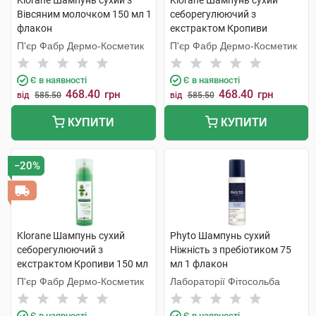
Klorane Шампунь сухий з
Klorane Шампунь сухий
Вівсяним молочком 150 мл 1
себорегулюючий з
флакон
екстрактом Кропиви
темного волосся 150 мл 1
П'єр Фабр Дермо-Косметик
П'єр Фабр Дермо-Косметик
флакон
Є в наявності
Є в наявності
468.40
468.40
грн
грн
від
585.50
від
585.50
КУПИТИ
КУПИТИ
−20%
Klorane Шампунь сухий
Phyto Шампунь сухий
себорегулюючий з
Ніжність з пребіотиком 75
екстрактом Кропиви 150 мл
мл 1 флакон
1 флакон
П'єр Фабр Дермо-Косметик
Лабораторії Фітосольба
Є в наявності
Є в наявності