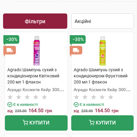
Фільтри
−30%
−30%
Agrado Шампунь сухий з
Agrado Шампунь cухий з
кондиціонером Квітковий
кондиціонером Фруктовий
200 мл 1 флакон
200 мл 1 флакон
Аградо Косметік Кейр 3000
Аградо Косметік Кейр 3000
С.Л.У.
С.Л.У.
Є в наявності
Є в наявності
164.50
164.50
грн
грн
від
235.00
від
235.00
КУПИТИ
КУПИТИ