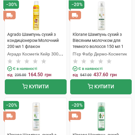
−30%
−20%
Agrado Шампунь cухий з
Klorane Шампунь сухий з
кондиціонером Молочний
Вівсяним молочком для
200 мл 1 флакон
темного волосся 150 мл 1
флакон
Аградо Косметік Кейр 3000
П'єр Фабр Дермо-Косметик
С.Л.У.
Є в наявності
Є в наявності
164.50
437.60
грн
грн
від
235.00
від
547.00
КУПИТИ
КУПИТИ
−20%
−20%