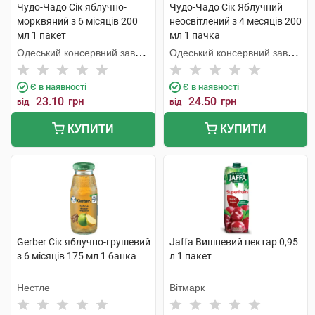
Чудо-Чадо Сік яблучно-
Чудо-Чадо Сік Яблучний
морквяний з 6 місяців 200
неосвітлений з 4 месяців 200
мл 1 пакет
мл 1 пачка
Одеський консервний завод
Одеський консервний завод
дитячого харчування
дитячого харчування
Є в наявності
Є в наявності
23.10
грн
24.50
грн
від
від
КУПИТИ
КУПИТИ
Gerber Сік яблучно-грушевий
Jaffa Вишневий нектар 0,95
з 6 місяців 175 мл 1 банка
л 1 пакет
Нестле
Вітмарк