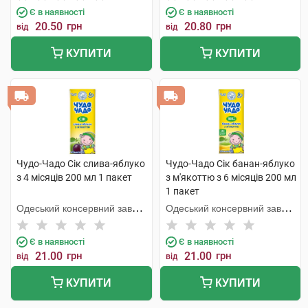
Є в наявності
Є в наявності
20.50
грн
20.80
грн
від
від
КУПИТИ
КУПИТИ
Чудо-Чадо Сік слива-яблуко
Чудо-Чадо Сік банан-яблуко
з 4 місяців 200 мл 1 пакет
з м'якоттю з 6 місяців 200 мл
1 пакет
Одеський консервний завод
Одеський консервний завод
дитячого харчування
дитячого харчування
Є в наявності
Є в наявності
21.00
грн
21.00
грн
від
від
КУПИТИ
КУПИТИ