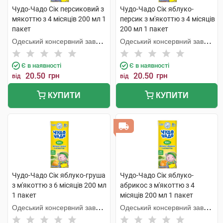
Чудо-Чадо Сік персиковий з
Чудо-Чадо Сік яблуко-
мякоттю з 4 місяців 200 мл 1
персик з м'якоттю з 4 місяців
пакет
200 мл 1 пакет
Одеський консервний завод
Одеський консервний завод
дитячого харчування
дитячого харчування
Є в наявності
Є в наявності
20.50
грн
20.50
грн
від
від
КУПИТИ
КУПИТИ
Чудо-Чадо Сік яблуко-груша
Чудо-Чадо Сік яблуко-
з м'якоттю з 6 місяців 200 мл
абрикос з м'якоттю з 4
1 пакет
місяців 200 мл 1 пакет
Одеський консервний завод
Одеський консервний завод
дитячого харчування
дитячого харчування