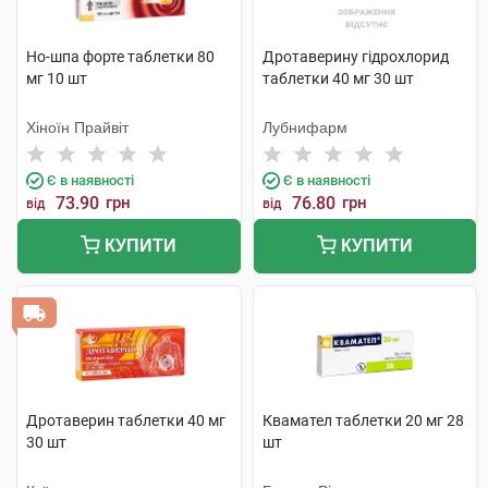
Но-шпа форте таблетки 80
Дротаверину гідрохлорид
мг 10 шт
таблетки 40 мг 30 шт
Хіноїн Прайвіт
Лубнифарм
Є в наявності
Є в наявності
73.90
грн
76.80
грн
від
від
КУПИТИ
КУПИТИ
Дротаверин таблетки 40 мг
Квамател таблетки 20 мг 28
30 шт
шт