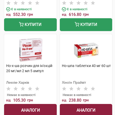
Є в наявності
Є в наявності
552.30
грн
616.80
грн
від
від
КУПИТИ
КУПИТИ
Но-х-ша розчин для ін'єкцій
Но-шпа таблетки 40 мг 60 шт
20 мг/мл 2 мл 5 ампул
Лекхім-Харків
Хіноїн Прайвіт
Немає в наявності
Немає в наявності
105.30
грн
238.80
грн
від
від
АНАЛОГИ
АНАЛОГИ