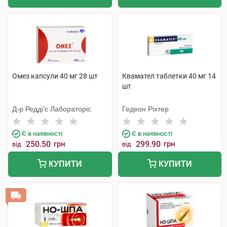
Омез капсули 40 мг 28 шт
Квамател таблетки 40 мг 14
шт
Д-р Редді'с Лабораторіс
Гедеон Ріхтер
Є в наявності
Є в наявності
250.50
грн
299.90
грн
від
від
КУПИТИ
КУПИТИ