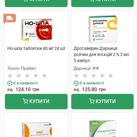
Но-шпа таблетки 40 мг 24 шт
Дротаверин Дарниця
розчин для ін'єкцій 2 % 2 мл
5 ампул
Хіноїн Прайвіт
Дарниця ФФ
Є в наявності
Є в наявності
124.10
грн
125.80
грн
від
від
КУПИТИ
КУПИТИ