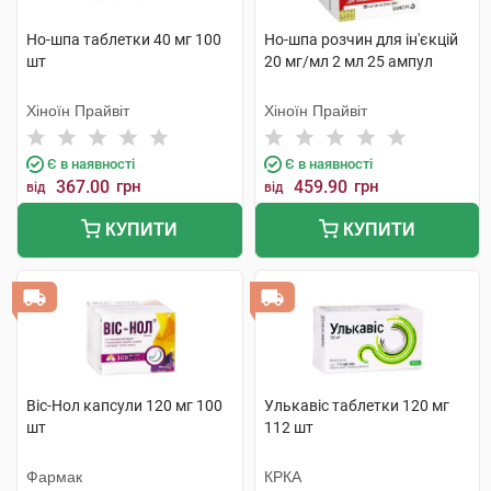
Но-шпа таблетки 40 мг 100
Но-шпа розчин для ін'єкцій
шт
20 мг/мл 2 мл 25 ампул
Хіноїн Прайвіт
Хіноїн Прайвіт
Є в наявності
Є в наявності
367.00
грн
459.90
грн
від
від
КУПИТИ
КУПИТИ
Віс-Нол капсули 120 мг 100
Улькавіс таблетки 120 мг
шт
112 шт
Фармак
КРКА