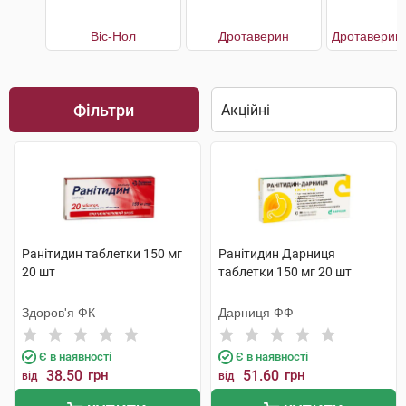
Віс-Нол
Дротаверин
Фільтри
Ранітидин таблетки 150 мг
Ранітидин Дарниця
20 шт
таблетки 150 мг 20 шт
Здоров'я ФК
Дарниця ФФ
Є в наявності
Є в наявності
38.50
грн
51.60
грн
від
від