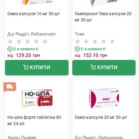
Омез капсули 10 мг 30 шт
Омепразол Тева капсули 20
мг 30 шт
Д-р Редді'с Лабораторіс
Тева
Є в наявності
Є в наявності
129.20
грн
152.10
грн
від
від
КУПИТИ
КУПИТИ
Но-шпа форте таблетки 80
Омез капсули 20 мг 30 шт
мг 24 шт
Хіноїн Прайвіт
Д-р Редді'с Лабораторіс