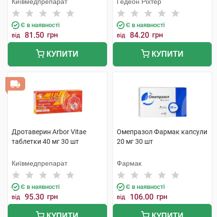
Київмедпрепарат
Гедеон Ріхтер
Є в наявності
Є в наявності
81.50
грн
84.20
грн
від
від
КУПИТИ
КУПИТИ
Дротаверин Arbor Vitae
Омепразол Фармак капсули
таблетки 40 мг 30 шт
20 мг 30 шт
Київмедпрепарат
Фармак
Є в наявності
Є в наявності
95.30
грн
106.00
грн
від
від
КУПИТИ
КУПИТИ