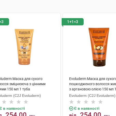
=3
1+1=3
oluderm Маска для сухого
Evoluderm Маска для сухог
лосся зміцнююча з цінними
пошкодженого волосся жи
ями 150 мл 1 туба
з аргановою олією 150 мл 
oluderm (C2J Evoluderm)
Evoluderm (C2J Evoluderm)
Є в наявності
Є в наявності
254.00
254.00
д
від