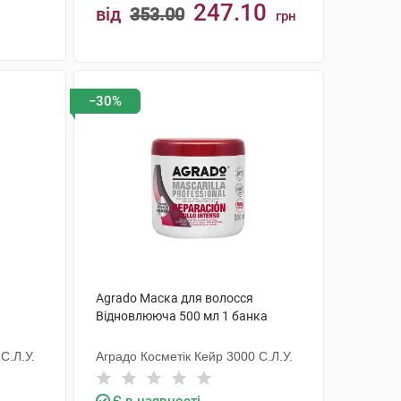
247.10
від
353.00
грн
КУПИТИ
−30%
Agrado Маска для волосся
Відновлююча 500 мл 1 банка
С.Л.У.
Аградо Косметік Кейр 3000 С.Л.У.