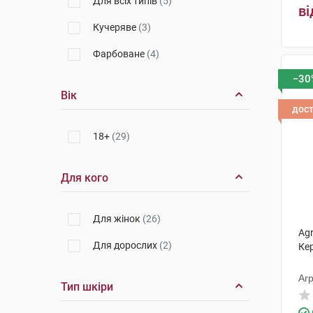
Для всіх типів
(5)
ві
Кучеряве
(3)
Фарбоване
(4)
−30
Вік
дос
18+
(29)
Для кого
Для жінок
(26)
Ag
Для дорослих
(2)
Ке
Агр
Тип шкіри