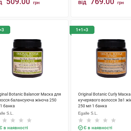
509.00
769.00
д
від
грн
грн
КУПИТИ
КУПИТИ
=3
1+1=3
ginal Botanic Balancer Маска для
Original Botanic Curly Маск
лосся балансуюча жіноча 250
кучерявого волосся 3в1 жі
 1 банка
250 мл 1 банка
lle S.L.
Egalle S.L.
Є в наявності
Є в наявності