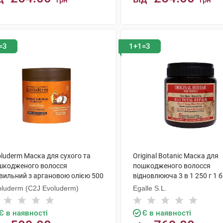
грн
грн
КУПИТИ
КУПИТИ
=3
1+1=3
luderm Маска для сухого та
Original Botanic Маска для
шкодженого волосся
пошкодженого волосся
вильний з аргановою олією 500
відновлююча 3 в 1 250 г 1 
 1 банка
oluderm (C2J Evoluderm)
Egalle S.L.
Є в наявності
Є в наявності