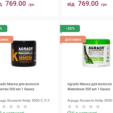
769.00
769.00
д
від
грн
грн
КУПИТИ
КУПИТИ
%
−30%
тавка
доставка
rado Маска для волосся
Agrado Маска для волосся
ратин 500 мл 1 банка
Живлення 500 мл 1 банка
адо Косметік Кейр 3000 С.Л.У.
Аградо Косметік Кейр 3000 