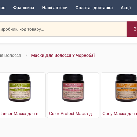
нас
Франшиза
Наші аптеки
Оплата і доставка
Акції
З
я Волосся
Маски Для Волосся У Чорнобаї
Balancer Маска для волосся балансуюча жіноча
Color Protect Маска для захисту кольору волосся 3в1 жіноча