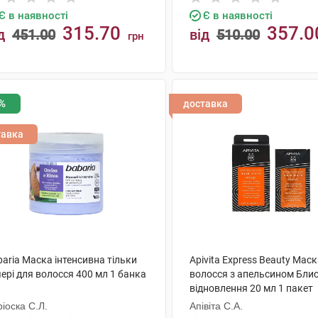
Є в наявності
Є в наявності
315.70
357.0
д
451.00
від
510.00
грн
КУПИТИ
КУПИТИ
%
доставка
тавка
aria Маска інтенсивна тільки
Apivita Express Beauty Мас
ері для волосся 400 мл 1 банка
волосся з апельсином Блис
відновлення 20 мл 1 пакет
іоска С.Л.
Апівіта С.А.