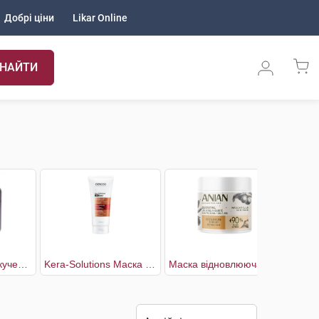
Добрі ціни
Likar Online
НАЙТИ
Curly Маска для кучерявого волосся 3в1 жіноча
Kera-Solutions Маска відновлююча 2-хв для реконструкції поверхні пошкодженого ослабленого волосся
Маска відновлююча для сухого волосся з кератином та жожоба