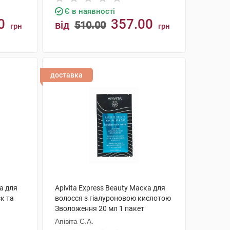
Є в наявності
0
357.00
від
510.00
грн
грн
КУПИТИ
доставка
ка для
Apivita Express Beauty Маска для
к та
волосся з гіалуроновою кислотою
Зволоження 20 мл 1 пакет
Апівіта С.А.