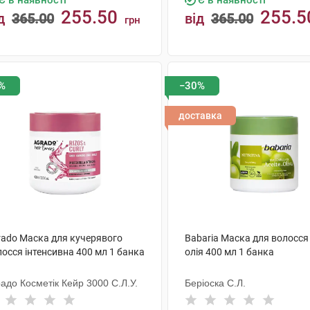
Є в наявності
Є в наявності
255.50
255.5
д
365.00
від
365.00
грн
КУПИТИ
КУПИТИ
%
−30%
доставка
rado Маска для кучерявого
Babaria Маска для волосся
осся інтенсивна 400 мл 1 банка
олія 400 мл 1 банка
адо Косметік Кейр 3000 С.Л.У.
Беріоска С.Л.