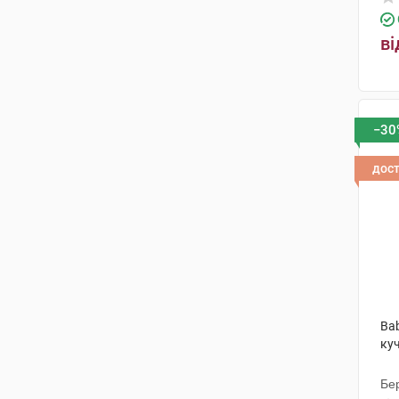
ві
−30
дос
Bab
куч
Бер