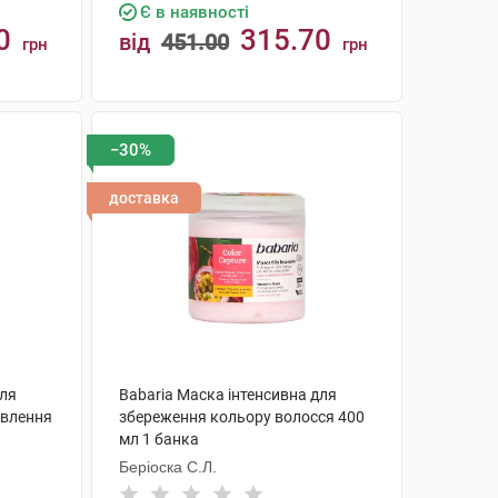
Є в наявності
0
315.70
від
451.00
грн
грн
КУПИТИ
−30%
доставка
для
Babaria Маска інтенсивна для
овлення
збереження кольору волосся 400
мл 1 банка
Беріоска С.Л.