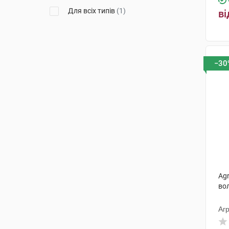
Для всіх типів
(1)
ві
−30
Ag
вол
Агр