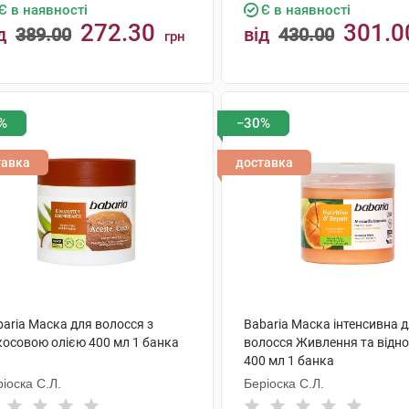
Є в наявності
Є в наявності
272.30
301.0
д
389.00
від
430.00
грн
КУПИТИ
КУПИТИ
%
−30%
тавка
доставка
aria Маска для волосся з
Babaria Маска інтенсивна 
косовою олією 400 мл 1 банка
волосся Живлення та відн
400 мл 1 банка
іоска С.Л.
Беріоска С.Л.