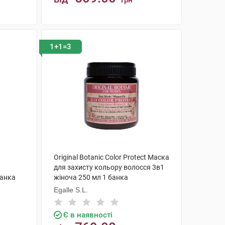
грн
КУПИТИ
1+1=3
Original Botanic Color Protect Маска
для захисту кольору волосся 3в1
банка
жіноча 250 мл 1 банка
Egalle S.L.
Є в наявності