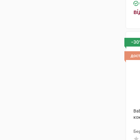
ві
−30
дос
Bab
ко
Бер