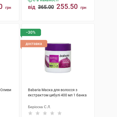
Є в наявності
0
255.50
від
365.00
грн
грн
КУПИТИ
−30%
доставка
 Оливи
Babaria Маска для волосся з
екстрактом цибулі 400 мл 1 банка
Беріоска С.Л.