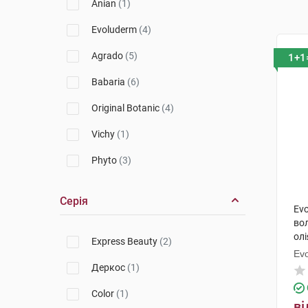
Anian
(1)
Evoluderm
(4)
Agrado
(5)
1+1
Babaria
(6)
Original Botanic
(4)
Vichy
(1)
Phyto
(3)
Серія
Ev
во
олі
Express Beauty
(2)
Ev
Деркос
(1)
Color
(1)
ві