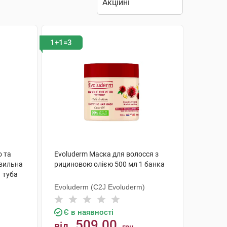
1+1=3
о та
Evoluderm Маска для волосся з
вильна
рициновою олією 500 мл 1 банка
1 туба
Evoluderm (C2J Evoluderm)
Є в наявності
509.00
від