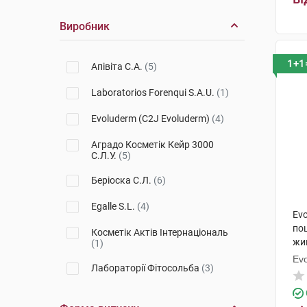
Виробник
1+1
Апівіта С.А.
(5)
Laboratorios Forenqui S.A.U.
(1)
Evoluderm (C2J Evoluderm)
(4)
Аградо Косметік Кейр 3000
С.Л.У.
(5)
Беріоска С.Л.
(6)
Egalle S.L.
(4)
Evo
по
Косметік Актів Інтернаціональ
жи
(1)
мл
Ev
Лабораторії Фітосольба
(3)