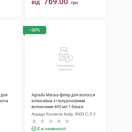
769.00
від
грн
КУПИТИ
−30%
а для
Agrado Маска-філер для волосся
ноча
інтенсивна з гіалуроновими
волокнами 400 мл 1 банка
Аградо Косметік Кейр 3000 С.Л.У.
Є в наявності