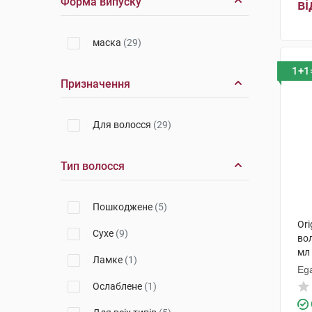
Форма випуску
ві
маска
(29)
1+1
Призначення
Для волосся
(29)
Тип волосся
Пошкоджене
(5)
Ori
Сухе
(9)
во
мл
Ламке
(1)
Ega
Ослаблене
(1)