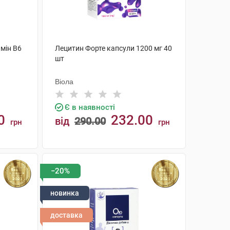
амін В6
Лецитин Форте капсули 1200 мг 40
шт
Віола
Є в наявності
0
232.00
від
290.00
грн
грн
КУПИТИ
−20%
новинка
доставка