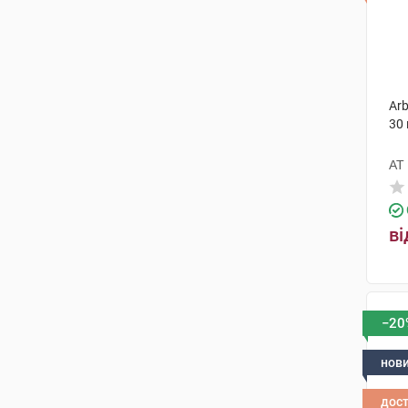
Arb
30
АТ
ві
−20
нов
дос