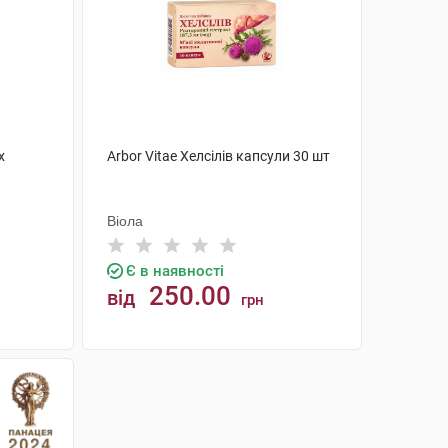
x
Arbor Vitae Хелсілів капсули 30 шт
Віола
Є в наявності
250.00
від
грн
КУПИТИ