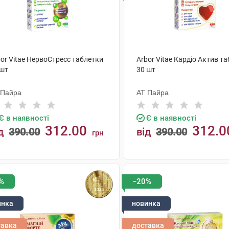
or Vitae НервоСтресс таблетки
Arbor Vitae Кардіо Актив т
 шт
30 шт
 Пайра
АТ Пайра
Є в наявності
Є в наявності
312.00
312.0
д
390.00
від
390.00
грн
КУПИТИ
КУПИТИ
%
−20%
инка
новинка
тавка
доставка