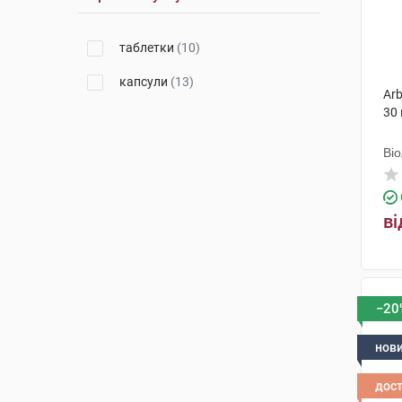
таблетки
(10)
капсули
(13)
Arb
30
Ві
ві
−20
нов
дос