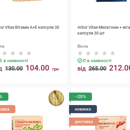
or Vitae Вітамін A+Е капсули 30
Arbor Vitae Мелатонін + віт
капсули 30 шт
ола
Віола
Є в наявності
Є в наявності
104.00
212.0
д
130.00
від
265.00
грн
КУПИТИ
КУПИТИ
%
−20%
тавка
новинка
доставка