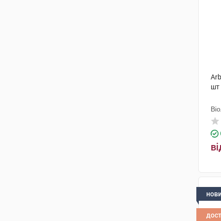
Arb
шт
Ві
ві
нов
дос