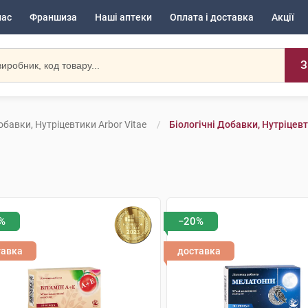
нас
Франшиза
Наші аптеки
Оплата і доставка
Акції
З
обавки, Нутріцевтики Arbor Vitae
Біологічні Добавки, Нутріцевт
%
−20%
тавка
доставка