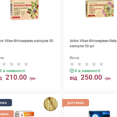
or Vitae Фітонервин капсули 30
Arbor Vitae Фітонервин Rela
капсули 30 шт
ола
Віола
Є в наявності
Є в наявності
210.00
250.00
д
від
грн
грн
КУПИТИ
КУПИТИ
инка
доставка
тавка