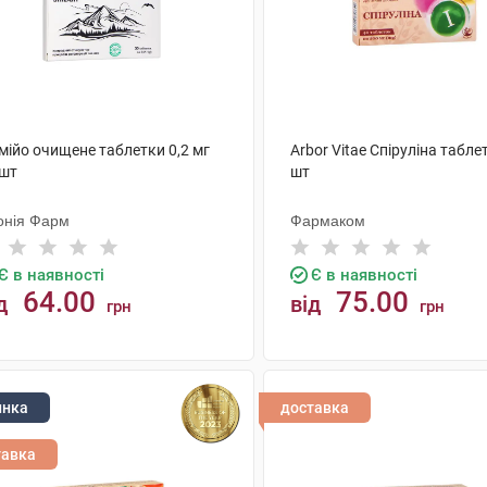
мійо очищене таблетки 0,2 мг
Arbor Vitae Спіруліна табле
 шт
шт
онія Фарм
Фармаком
Є в наявності
Є в наявності
64.00
75.00
д
від
грн
грн
КУПИТИ
КУПИТИ
инка
доставка
тавка