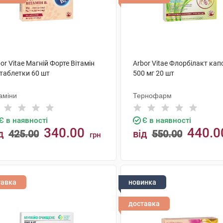
or Vitae Магній Форте Вітамін
Arbor Vitae Флорбілакт кап
 таблетки 60 шт
500 мг 20 шт
аміни
Тернофарм
Є в наявності
Є в наявності
340.00
440.0
д
425.00
від
550.00
грн
КУПИТИ
КУПИТИ
тавка
новинка
доставка