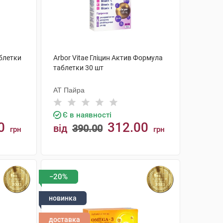
аблетки
Arbor Vitae Гліцин Актив Формула
таблетки 30 шт
АТ Пайра
Є в наявності
0
312.00
від
390.00
грн
грн
КУПИТИ
−20%
новинка
доставка