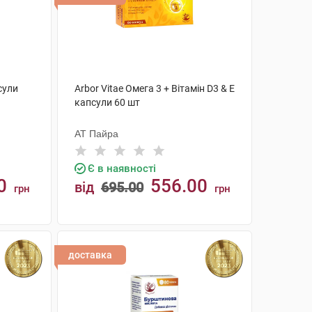
сули
Arbor Vitae Омега 3 + Вітамін D3 & Е
капсули 60 шт
АТ Пайра
Є в наявності
0
556.00
від
695.00
грн
грн
КУПИТИ
доставка