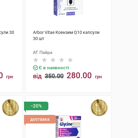
сули 30
Arbor Vitae Коензим Q10 капсули
30 шт
АТ Пайра
Є в наявності
0
280.00
від
350.00
грн
грн
КУПИТИ
−20%
доставка