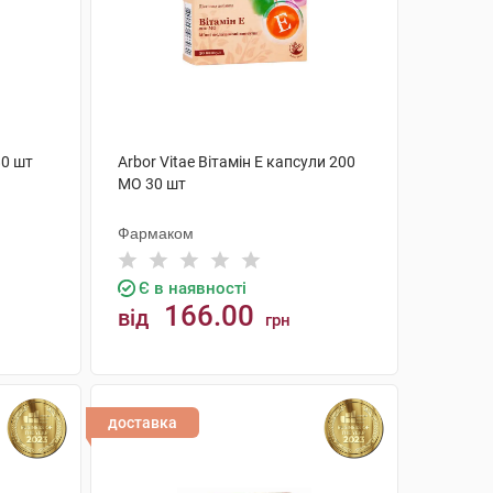
80 шт
Arbor Vitae Вітамін Е капсули 200
МО 30 шт
Фармаком
Є в наявності
166.00
від
грн
КУПИТИ
доставка