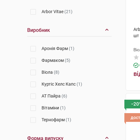
Arbor Vitae
(21)
Arb
Виробник
шт
Аронія Фарм
(1)
Ві
Фармаком
(5)
Віола
(8)
ві
Куртіс Хелс Капс
(1)
АТ Пайра
(6)
−20
Вітаміни
(1)
дос
Тернофарм
(1)
Форма випуску