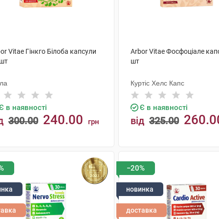
or Vitae Гінкго Білоба капсули
Arbor Vitae Фосфоціале кап
 шт
шт
ола
Куртіс Хелс Капс
Є в наявності
Є в наявності
240.00
260.0
д
300.00
від
325.00
грн
КУПИТИ
КУПИТИ
%
−20%
инка
новинка
тавка
доставка