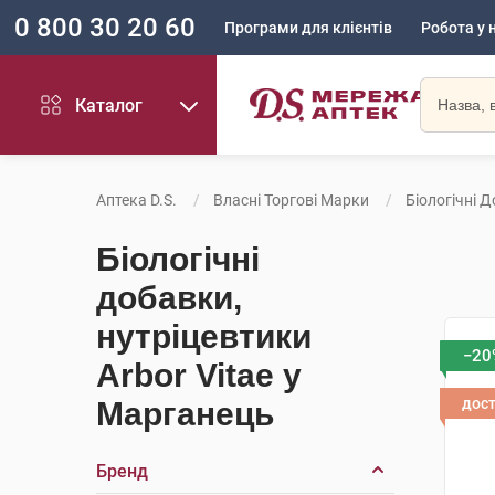
0 800 30 20 60
Програми для клієнтів
Робота у 
Каталог
Аптека D.S.
Власні Торгові Марки
Біологічні Д
Біологічні
добавки,
нутріцевтики
−20
Arbor Vitae у
дос
Марганець
Бренд