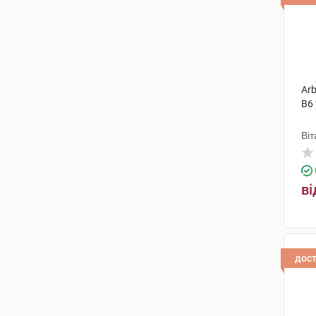
Arb
В6
Віт
ві
дос