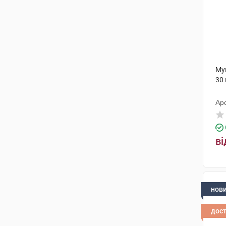
Му
30
Ар
ві
нов
дос