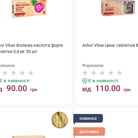
or Vitae Фолієва кислота форте
Arbor Vitae Цинк таблетки 
летки 0,4 мг 30 шт
рмаком
Фармаком
Є в наявності
Є в наявності
90.00
110.00
д
від
грн
грн
КУПИТИ
КУПИТИ
новинка
доставка