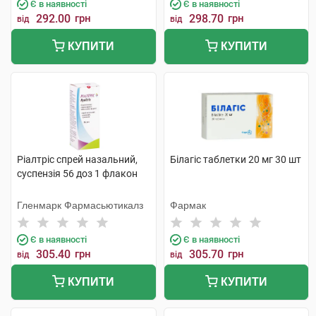
Є в наявності
Є в наявності
292.00
грн
298.70
грн
від
від
КУПИТИ
КУПИТИ
Ріалтріс спрей назальний,
Білагіс таблетки 20 мг 30 шт
суспензія 56 доз 1 флакон
Гленмарк Фармасьютикалз
Фармак
Є в наявності
Є в наявності
305.40
грн
305.70
грн
від
від
КУПИТИ
КУПИТИ