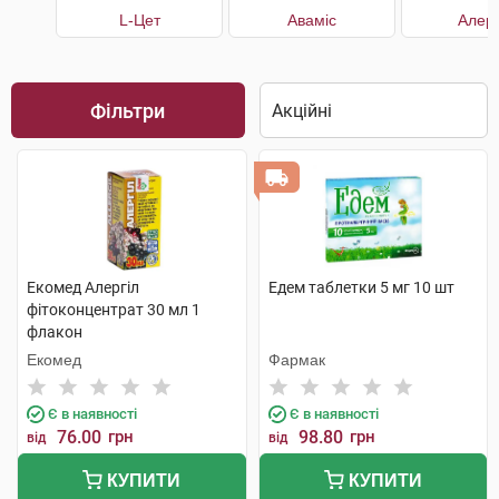
L-Цет
Аваміс
Алерг
Фільтри
Екомед Алергіл
Едем таблетки 5 мг 10 шт
фітоконцентрат 30 мл 1
флакон
Екомед
Фармак
Є в наявності
Є в наявності
76.00
грн
98.80
грн
від
від
КУПИТИ
КУПИТИ