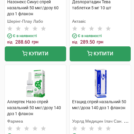
Назонекс Синус спрей
Дезлоратадин Тева
назальний 50 мкг/дозу 60
таблетки 5 мг 10 шт
доз 1 флакон
Шерінг-Плау Лабо
Актавіс
Є в наявності
Є в наявності
288.60
грн
289.50
грн
від
від
КУПИТИ
КУПИТИ
Аллертек Назо спрей
Етацид спрей назальний 50
назальний 50 мкг/дозу 140
мкг/доза 140 доз 1 флакон
доз 1 флакон
Фармеа
Уорлд Медицин Ілач Сан. Ве
Тідж