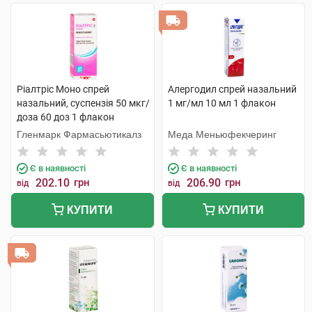
Ріалтріс Моно спрей
Алергодил спрей назальний
назальний, суспензія 50 мкг/
1 мг/мл 10 мл 1 флакон
доза 60 доз 1 флакон
Гленмарк Фармасьютикалз
Меда Меньюфекчеринг
Є в наявності
Є в наявності
202.10
грн
206.90
грн
від
від
КУПИТИ
КУПИТИ