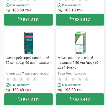
Є в наявності
Є в наявності
180.50
грн
185.10
грн
від
від
КУПИТИ
КУПИТИ
Гленспрей спрей назальний
Мометазон Тева спрей
50 мкг/дозу 60 доз 1 флакон
назальний 50 мкг/дозу 60
доз 1 флакон
Гленмарк Фармасьютикалз
Тева Чех Індастріз
Є в наявності
Є в наявності
190.40
грн
193.90
грн
від
від
КУПИТИ
КУПИТИ