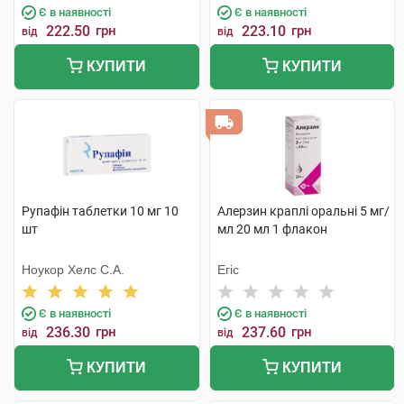
Є в наявності
Є в наявності
222.50
грн
223.10
грн
від
від
КУПИТИ
КУПИТИ
Рупафін таблетки 10 мг 10
Алерзин краплі оральні 5 мг/
шт
мл 20 мл 1 флакон
Ноукор Хелс С.А.
Егіс
Є в наявності
Є в наявності
236.30
грн
237.60
грн
від
від
КУПИТИ
КУПИТИ