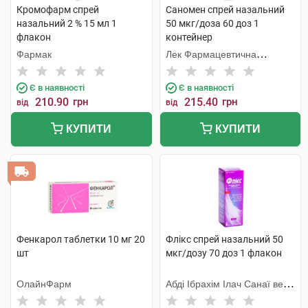
Кромофарм спрей
Саномен спрей назальний
назальний 2 % 15 мл 1
50 мкг/доза 60 доз 1
флакон
контейнер
Фармак
Лек Фармацевтична
компанія
Є в наявності
Є в наявності
210.90
грн
215.40
грн
від
від
КУПИТИ
КУПИТИ
Фенкарол таблетки 10 мг 20
Флікс спрей назальний 50
шт
мкг/дозу 70 доз 1 флакон
ОлайнФарм
Абді Ібрахім Ілач Санаї ве
Тіджарет