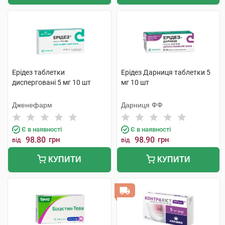
Ерідез таблетки
Ерідез Дарниця таблетки 5
дисперговані 5 мг 10 шт
мг 10 шт
Дженефарм
Дарниця ФФ
Є в наявності
Є в наявності
98.80
грн
98.90
грн
від
від
КУПИТИ
КУПИТИ