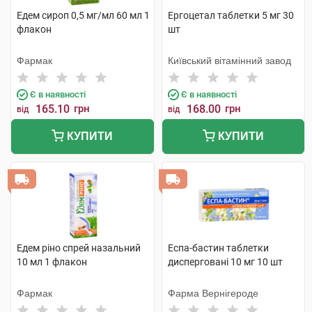
Едем сироп 0,5 мг/мл 60 мл 1
Ергоцетал таблетки 5 мг 30
флакон
шт
Фармак
Київський вітамінний завод
Є в наявності
Є в наявності
165.10
грн
168.00
грн
від
від
КУПИТИ
КУПИТИ
Едем ріно спрей назальний
Еспа-бастин таблетки
10 мл 1 флакон
дисперговані 10 мг 10 шт
Фармак
Фарма Вернігероде