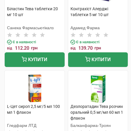
Біластин Тева таблетки 20
Контрахіст Алерджі
мг 10 шт
таблетки 5 мг 10 шт
Санека Фармасьютікалз
Адамед Фарма
Є в наявності
Є в наявності
112.20
грн
139.70
грн
від
від
КУПИТИ
КУПИТИ
L-Цет сироп 2,5 мг/5 мл 100
Дезлоратадин Тева розчин
мл 1 флакон
оральний 0,5 мг/мл 60 мл 1
флакон
Гледфарм ЛТД
Балканфарма-Троян