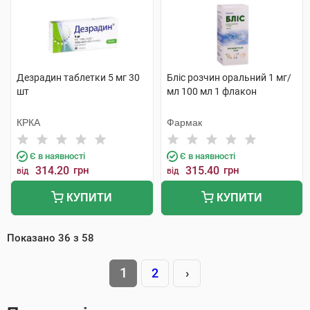
Дезрадин таблетки 5 мг 30
Бліс розчин оральний 1 мг/
шт
мл 100 мл 1 флакон
КРКА
Фармак
Є в наявності
Є в наявності
314.20
грн
315.40
грн
від
від
КУПИТИ
КУПИТИ
Показано
36
з
58
1
2
›