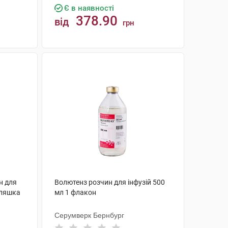
Є в наявності
378.90
від
грн
КУПИТИ
н для
Волютенз розчин для інфузій 500
пляшка
мл 1 флакон
Серумверк Бернбург