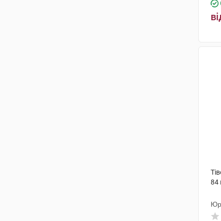
ві
Тів
84
Юр