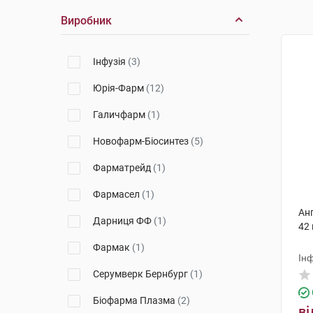
Виробник
Інфузія
(3)
Юрія-Фарм
(12)
Галичфарм
(1)
Новофарм-Біосинтез
(5)
Фарматрейд
(1)
Фармасел
(1)
Анг
Дарниця ФФ
(1)
42
Фармак
(1)
Інф
Серумверк Бернбург
(1)
Біофарма Плазма
(2)
ві