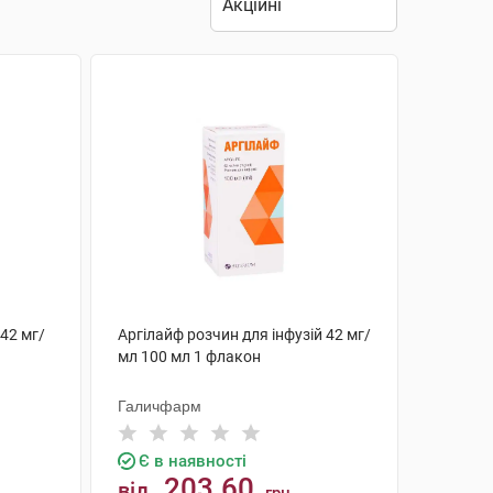
 42 мг/
Аргілайф розчин для інфузій 42 мг/
мл 100 мл 1 флакон
Галичфарм
Є в наявності
203.60
від