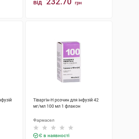
232.70
від
грн
КУПИТИ
нфузій
Тіваргін-Н розчин для інфузій 42
мг/мл 100 мл 1 флакон
Фармасел
Є в наявності