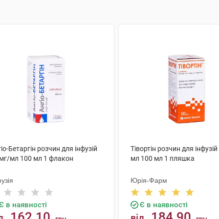
іо-Бетаргін розчин для інфузій
Тівортін розчин для інфузій
 мг/мл 100 мл 1 флакон
мл 100 мл 1 пляшка
узія
Юрія-Фарм
Є в наявності
Є в наявності
162.10
184.90
д
від