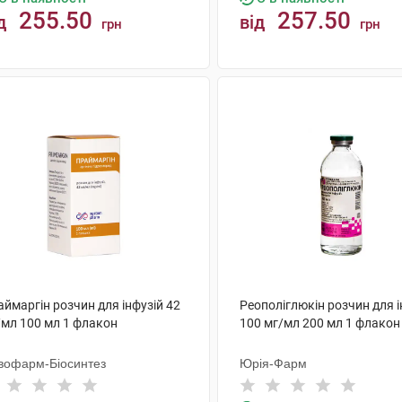
255.50
257.50
д
від
грн
грн
КУПИТИ
КУПИТИ
ймаргін розчин для інфузій 42
Реополіглюкін розчин для і
/мл 100 мл 1 флакон
100 мг/мл 200 мл 1 флакон
вофарм-Біосинтез
Юрія-Фарм