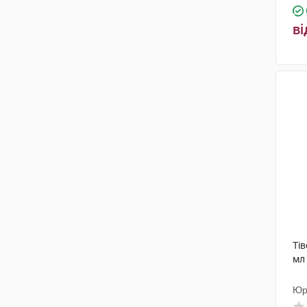
ві
Тів
мл
Юр