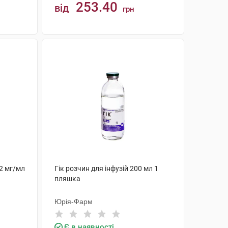
253.40
від
грн
КУПИТИ
42 мг/мл
Гік розчин для інфузій 200 мл 1
пляшка
Юрія-Фарм
Є в наявності