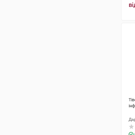
ві
Ті
інф
Да