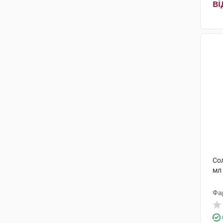
ві
Сол
мл
Фа