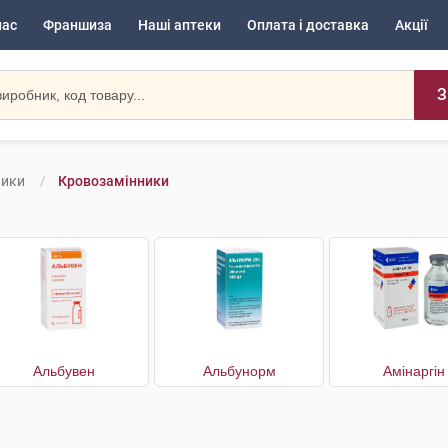
нас
Франшиза
Наші аптеки
Оплата і доставка
Акції
З
ники
Кровозамінники
Альбувен
Альбунорм
Амінаргін