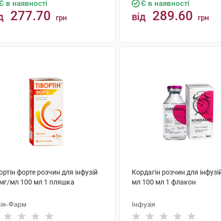
Є в наявності
Є в наявності
277.70
289.60
д
від
грн
грн
КУПИТИ
КУПИТИ
ортін форте розчин для інфузій
Кордагін розчин для інфузі
 мг/мл 100 мл 1 пляшка
мл 100 мл 1 флакон
ія-Фарм
Інфузія