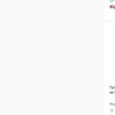
ві
Пра
мг
Но