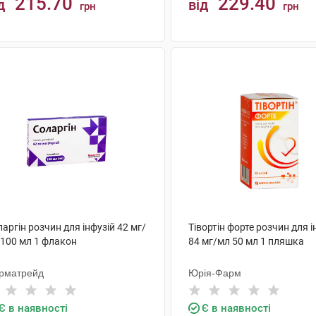
215.70
229.40
д
від
грн
грн
КУПИТИ
КУПИТИ
аргін розчин для інфузій 42 мг/
Тівортін форте розчин для і
 100 мл 1 флакон
84 мг/мл 50 мл 1 пляшка
рматрейд
Юрія-Фарм
Є в наявності
Є в наявності