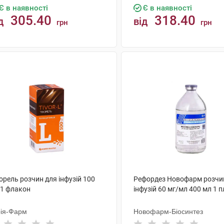
Є в наявності
Є в наявності
305.40
318.40
д
від
грн
грн
КУПИТИ
КУПИТИ
орель розчин для інфузій 100
Рефордез Новофарм розчи
 1 флакон
інфузій 60 мг/мл 400 мл 1 
ія-Фарм
Новофарм-Біосинтез