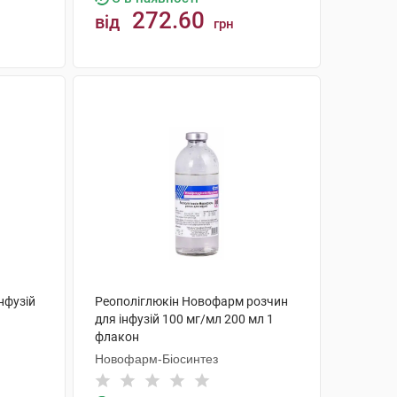
272.60
від
грн
КУПИТИ
нфузій
Реополіглюкін Новофарм розчин
для інфузій 100 мг/мл 200 мл 1
флакон
Новофарм-Біосинтез