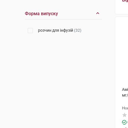
Октафарма
(2)
Форма випуску
Б.Браун Медікал
(2)
розчин для інфузій
(32)
Амі
мг
Но