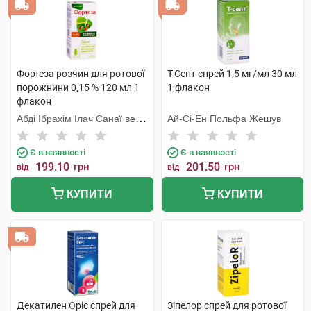
Фортеза розчин для ротової
Т-Септ спрей 1,5 мг/мл 30 мл
порожнини 0,15 % 120 мл 1
1 флакон
флакон
Абді Ібрахім Ілач Санаї ве
Ай-Сі-Ен Польфа Жешув
Тіджарет
Є в наявності
Є в наявності
199.10
грн
201.50
грн
від
від
КУПИТИ
КУПИТИ
Декатилен Оріс спрей для
Зіпелор спрей для ротової