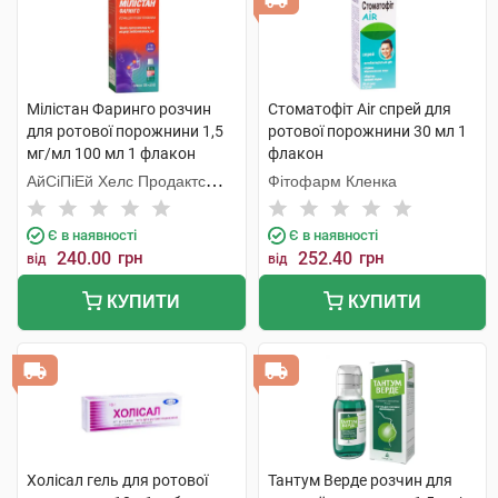
Мілістан Фаринго розчин
Стоматофіт Air спрей для
для ротової порожнини 1,5
ротової порожнини 30 мл 1
мг/мл 100 мл 1 флакон
флакон
АйСіПіЕй Хелс Продактc
Фітофарм Кленка
Лімітед
Є в наявності
Є в наявності
240.00
грн
252.40
грн
від
від
КУПИТИ
КУПИТИ
Холісал гель для ротової
Тантум Верде розчин для