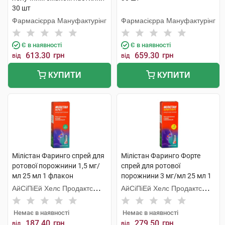
30 шт
Фармасієрра Мануфактурінг
Фармасієрра Мануфактурінг
Є в наявності
Є в наявності
613.30
грн
659.30
грн
від
від
КУПИТИ
КУПИТИ
Мілістан Фаринго спрей для
Мілістан Фаринго Форте
ротової порожнини 1,5 мг/
спрей для ротової
мл 25 мл 1 флакон
порожнини 3 мг/мл 25 мл 1
флакон
АйСіПіЕй Хелс Продактc
АйСіПіЕй Хелс Продактc
Лімітед
Лімітед
Немає в наявності
Немає в наявності
187.40
грн
279.50
грн
від
від