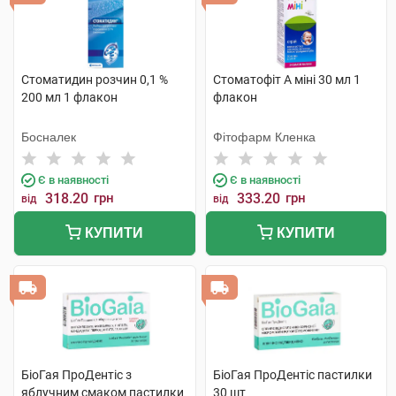
Стоматидин розчин 0,1 %
Стоматофіт А міні 30 мл 1
200 мл 1 флакон
флакон
Босналек
Фітофарм Кленка
Є в наявності
Є в наявності
318.20
грн
333.20
грн
від
від
КУПИТИ
КУПИТИ
БіоГая ПроДентіс з
БіоГая ПроДентіс пастилки
яблучним смаком пастилки
30 шт