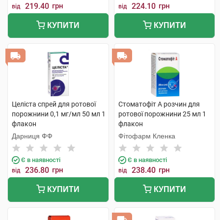
219.40
грн
224.10
грн
від
від
КУПИТИ
КУПИТИ
Целіста спрей для ротової
Стоматофіт А розчин для
порожнини 0,1 мг/мл 50 мл 1
ротової порожнини 25 мл 1
флакон
флакон
Дарниця ФФ
Фітофарм Кленка
Є в наявності
Є в наявності
236.80
грн
238.40
грн
від
від
КУПИТИ
КУПИТИ