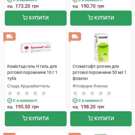
173.20
грн
190.70
грн
від
від
КУПИТИ
КУПИТИ
Камістад-гель Н гель для
Стоматофіт розчин для
ротової порожнини 10 г 1
ротової порожнини 50 мл 1
туба
флакон
Стада Арцнайміттель
Фітофарм Кленка
Є в наявності
Є в наявності
195.50
грн
198.20
грн
від
від
КУПИТИ
КУПИТИ