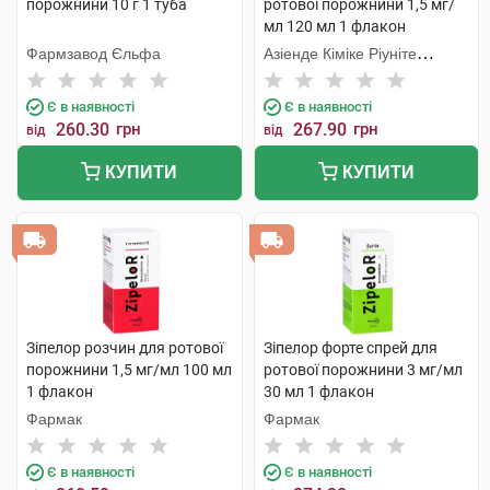
порожнини 10 г 1 туба
ротової порожнини 1,5 мг/
мл 120 мл 1 флакон
Фармзавод Єльфа
Азіенде Кіміке Ріуніте
Анжеліні Франческо
Є в наявності
Є в наявності
260.30
грн
267.90
грн
від
від
КУПИТИ
КУПИТИ
Зіпелор розчин для ротової
Зіпелор форте спрей для
порожнини 1,5 мг/мл 100 мл
ротової порожнини 3 мг/мл
1 флакон
30 мл 1 флакон
Фармак
Фармак
Є в наявності
Є в наявності