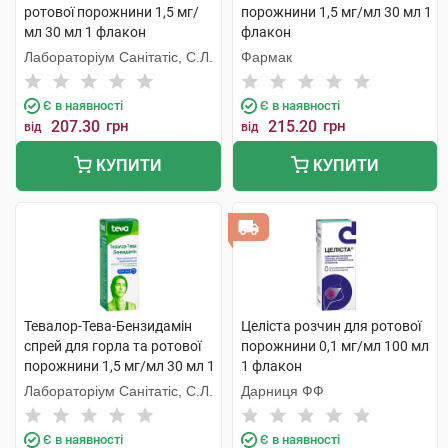
ротової порожнини 1,5 мг/
порожнини 1,5 мг/мл 30 мл 1
мл 30 мл 1 флакон
флакон
Лабораторіум Санітатіс, С.Л.
Фармак
Є в наявності
Є в наявності
207.30
грн
215.20
грн
від
від
КУПИТИ
КУПИТИ
Тевалор-Тева-Бензидамін
Целіста розчин для ротової
спрей для горла та ротової
порожнини 0,1 мг/мл 100 мл
порожнини 1,5 мг/мл 30 мл 1
1 флакон
флакон
Лабораторіум Санітатіс, С.Л.
Дарниця ФФ
Є в наявності
Є в наявності