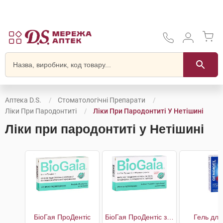
Аптека D.S.
Стоматологічні Препарати
Ліки При Пародонтиті
Ліки При Пародонтиті У Нетішині
Ліки при пародонтиті у Нетішині
БіоГая ПроДентіс
БіоГая ПроДентіс з яблучним смаком
Гель для