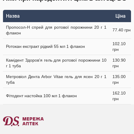
Назва
Ціна
Пропосол-Н спрей для ротової порожнини 20 г 1
77.40 грн
флакон
102.10
Ротокан екстракт рідкий 55 мл 1 флакон
грн
Камідент Здоров'я гель для ротової порожнини 10
130.90
г 1 туба
грн
Метровіол Дента Arbor Vitae гель для ясен 20 г 1
135.00
туба
грн
162.10
Фітодент настойка 100 мл 1 флакон
грн