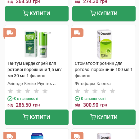
268.50
грн
274.30
грн
від
від
КУПИТИ
КУПИТИ
Тантум Верде спрей для
Стоматофіт розчин для
ротової порожнини 1,5 мг/
ротової порожнини 100 мл 1
мл 30 мл 1 флакон
флакон
Азіенде Кіміке Ріуніте
Фітофарм Кленка
Анжеліні Франческо
Є в наявності
Є в наявності
286.50
грн
300.90
грн
від
від
КУПИТИ
КУПИТИ