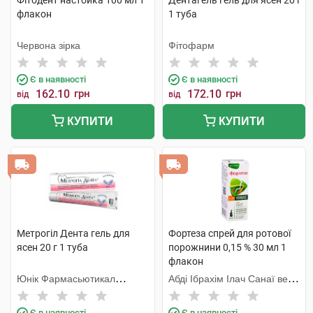
Фітодент настойка 100 мл 1
Дентагель гель для ясен 20 г
флакон
1 туба
Червона зірка
Фітофарм
Є в наявності
Є в наявності
162.10
грн
172.10
грн
від
від
КУПИТИ
КУПИТИ
Метрогіл Дента гель для
Фортеза спрей для ротової
ясен 20 г 1 туба
порожнини 0,15 % 30 мл 1
флакон
Юнік Фармасьютикал
Абді Ібрахім Ілач Санаї ве
Лабораторіз
Тіджарет
Є в наявності
Є в наявності