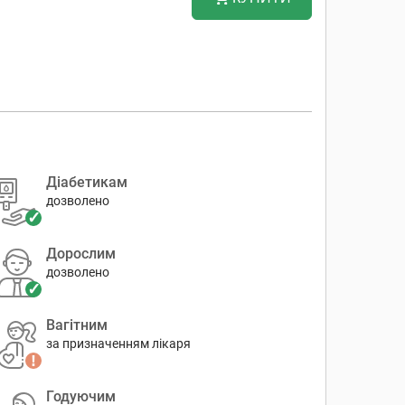
Діабетикам
дозволено
Дорослим
дозволено
Вагітним
за призначенням лікаря
Годуючим