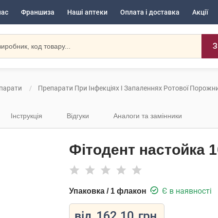
нас
Франшиза
Наші аптеки
Оплата і доставка
Акції
З
епарати
Препарати При Інфекціях І Запаленнях Ротової Порожн
Інструкція
Відгуки
Аналоги та замінники
Фітодент настойка 1
Є в наявності
Упаковка / 1 флакон
від
162.10
грн