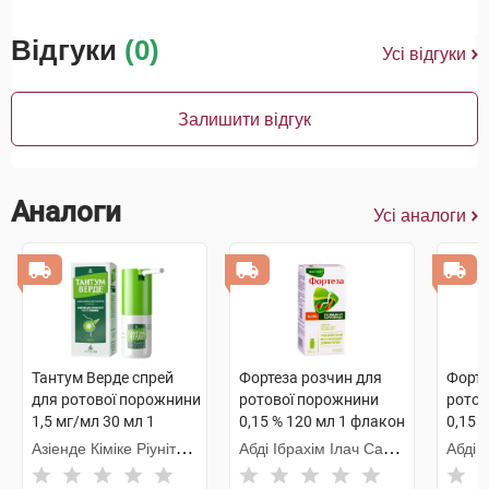
Відгуки
(0)
Усі відгуки
Залишити відгук
Аналоги
Усі аналоги
Тантум Верде спрей
Фортеза розчин для
Форте
для ротової порожнини
ротової порожнини
ротов
1,5 мг/мл 30 мл 1
0,15 % 120 мл 1 флакон
0,15 
флакон
Азіенде Кіміке Ріуніте
Абді Ібрахім Ілач Санаї
Абді 
Анжеліні Франческо
ве Тіджарет
ве Ті