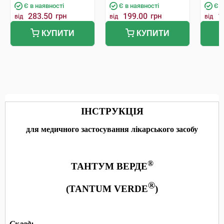
Є в наявності
Є в наявності
Є в
283.50
грн
199.00
грн
1
від
від
від
КУПИТИ
КУПИТИ