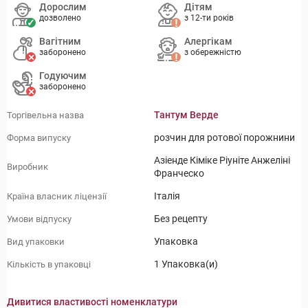
Дорослим
Дітям
дозволено
з 12-ти років
Вагітним
Алергікам
заборонено
з обережністю
Годуючим
заборонено
Тантум Верде
Торгівельна назва
розчин для ротової порожнини
Форма випуску
Азіенде Кіміке Ріуніте Анжеліні
Виробник
Франческо
Італія
Країна власник ліцензії
Без рецепту
Умови відпуску
Упаковка
Вид упаковки
1 Упаковка(и)
Кількість в упаковці
Дивитися властивості номенклатури