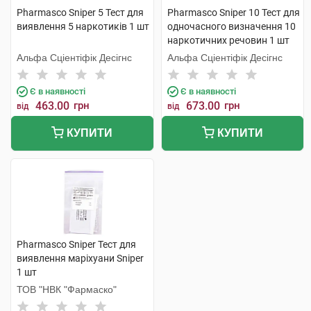
Pharmasco Sniper 5 Тест для
Pharmasco Sniper 10 Тест для
виявлення 5 наркотиків 1 шт
одночасного визначення 10
наркотичних речовин 1 шт
Альфа Сціентіфік Десігнс
Альфа Сціентіфік Десігнс
Є в наявності
Є в наявності
463.00
грн
673.00
грн
від
від
КУПИТИ
КУПИТИ
Pharmasco Sniper Тест для
виявлення маріхуани Sniper
1 шт
ТОВ "НВК "Фармаско"