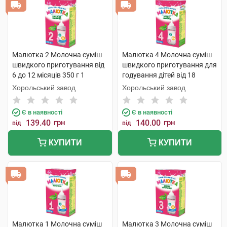
Малютка 2 Молочна суміш
Малютка 4 Молочна суміш
швидкого приготування від
швидкого приготування для
6 до 12 місяців 350 г 1
годування дітей від 18
коробка
місяців 350 г 1 коробка
Хорольський завод
Хорольський завод
Є в наявності
Є в наявності
139.40
грн
140.00
грн
від
від
КУПИТИ
КУПИТИ
Малютка 1 Молочна суміш
Малютка 3 Молочна суміш