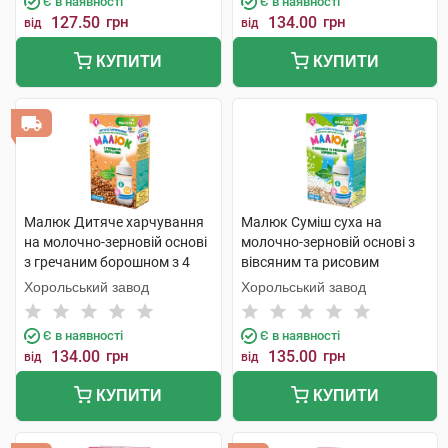
Є в наявності
Є в наявності
127.50
грн
134.00
грн
від
від
КУПИТИ
КУПИТИ
Малюк Дитяче харчування
Малюк Суміш суха на
на молочно-зерновій основі
молочно-зерновій основі з
з гречаним борошном з 4
вівсяним та рисовим
місяців 350 г 1 коробка
борошном з 6 місяців 350 г 1
Хорольський завод
Хорольський завод
коробка
Є в наявності
Є в наявності
134.00
грн
135.00
грн
від
від
КУПИТИ
КУПИТИ