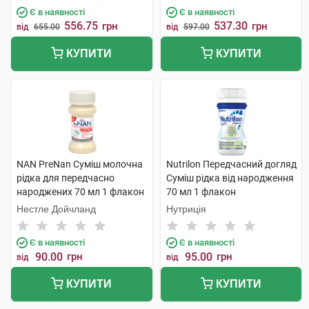
Є в наявності
Є в наявності
556.75
537.30
грн
грн
від
655.00
від
597.00
КУПИТИ
КУПИТИ
NAN PreNan Суміш молочна
Nutrilon Передчасний догляд
рідка для передчасно
Суміш рідка від народження
народжених 70 мл 1 флакон
70 мл 1 флакон
Нестле Дойчланд
Нутриція
Є в наявності
Є в наявності
90.00
грн
95.00
грн
від
від
КУПИТИ
КУПИТИ