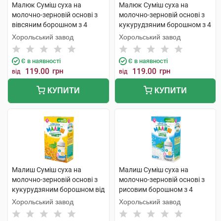
Малюк Суміш суха на
Малюк Суміш суха на
молочно-зерновій основі з
молочно-зерновій основі з
вівсяним борошном з 4
кукурудзяним борошном з 4
місяців 350 г 1 коробка
місяців 350 г 1 коробка
Хорольський завод
Хорольський завод
Є в наявності
Є в наявності
119.00
грн
119.00
грн
від
від
КУПИТИ
КУПИТИ
Малиш Суміш суха на
Малиш Суміш суха на
молочно-зерновій основі з
молочно-зерновій основі з
кукурудзяним борошном від
рисовим борошном з 4
4 місяців 350 г 1 коробка
місяців 350 г 1 коробка
Хорольський завод
Хорольський завод