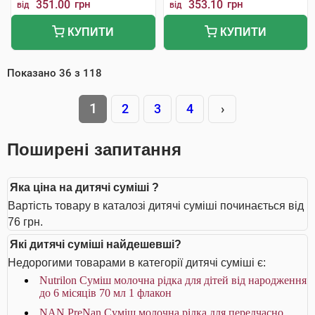
351.00
грн
353.10
грн
від
від
КУПИТИ
КУПИТИ
Показано
36
з
118
1
2
3
4
›
Поширені запитання
Яка ціна на дитячі суміші ?
Вартість товару в каталозі дитячі суміші починається від
76 грн.
Які дитячі суміші найдешевші?
Недорогими товарами в категорії дитячі суміші є:
Nutrilon Суміш молочна рідка для дітей від народження
до 6 місяців 70 мл 1 флакон
NAN PreNan Суміш молочна рідка для передчасно