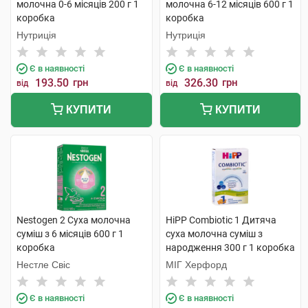
молочна 0-6 місяців 200 г 1
молочна 6-12 місяців 600 г 1
коробка
коробка
Нутриція
Нутриція
Є в наявності
Є в наявності
193.50
грн
326.30
грн
від
від
КУПИТИ
КУПИТИ
Nestogen 2 Суха молочна
HiPP Combiotic 1 Дитяча
суміш з 6 місяців 600 г 1
суха молочна суміш з
коробка
народження 300 г 1 коробка
Нестле Свіс
МІГ Херфорд
Є в наявності
Є в наявності