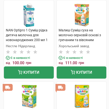
NAN Optipro 1 Суміш рідка
Малиш Суміш суха на
дитяча молочна для
молочно-зерновій основі з
новонароджених 200 мл 1
гречаним та вівсяним
пляшка
борошном від 6 місяців 350 г
Нестле Нідерланд
Хорольський завод
1 коробка
Є в наявності
Є в наявності
100.00
грн
111.00
грн
від
від
КУПИТИ
КУПИТИ