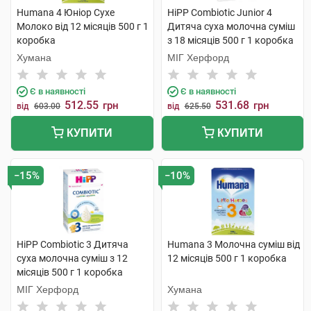
Humana 4 Юніор Сухе
HiPP Combiotic Junior 4
Молоко від 12 місяців 500 г 1
Дитяча суха молочна суміш
коробка
з 18 місяців 500 г 1 коробка
Хумана
МІГ Херфорд
Є в наявності
Є в наявності
512.55
531.68
грн
грн
від
603.00
від
625.50
КУПИТИ
КУПИТИ
−15%
−10%
HiPP Combiotic 3 Дитяча
Humana 3 Молочна суміш від
суха молочна суміш з 12
12 місяців 500 г 1 коробка
місяців 500 г 1 коробка
МІГ Херфорд
Хумана