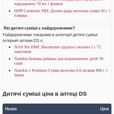
народжених 70 мл 1 флакон
HiPP Combiotic PRE Дитяча рідка молочна суміш 90 г 1
пляшка
Які дитячі суміші є найдорожчими?
Найдорожчими товарами в категорії дитячі суміші
інтернет-аптеки DS є:
NAN Pre HMF Збагачувач грудного молока 1 г 72
пакетиків
Nutrilon Білкова добавка для недоношених дітей 50
саше
Nutrilon 1 Profutura Суміш молочна 0-6 місяців 800 г 1
банка
Дитячі суміші ціна в аптеці DS
Назва
Ціна