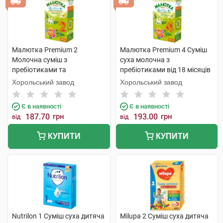
Малютка Premium 2
Малютка Premium 4 Суміш
Молочна суміш з
суха молочна з
пребіотиками та
пребіотиками від 18 місяців
нуклеотидами від 6 до 12
350 г 1 коробка
Хорольський завод
Хорольський завод
місяців 350 г 1 коробка
Є в наявності
Є в наявності
187.70
грн
193.00
грн
від
від
КУПИТИ
КУПИТИ
Nutrilon 1 Суміш суха дитяча
Milupa 2 Суміш суха дитяча