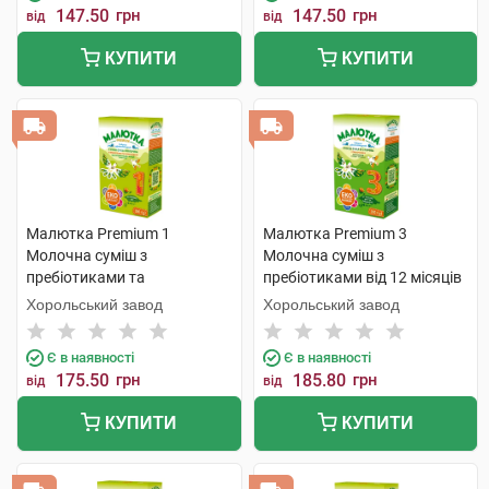
147.50
грн
147.50
грн
від
від
КУПИТИ
КУПИТИ
Малютка Premium 1
Малютка Premium 3
Молочна суміш з
Молочна суміш з
пребіотиками та
пребіотиками від 12 місяців
нуклеотидами від 0 до 6
350 г 1 коробка
Хорольський завод
Хорольський завод
місяців 350 г 1 коробка
Є в наявності
Є в наявності
175.50
грн
185.80
грн
від
від
КУПИТИ
КУПИТИ