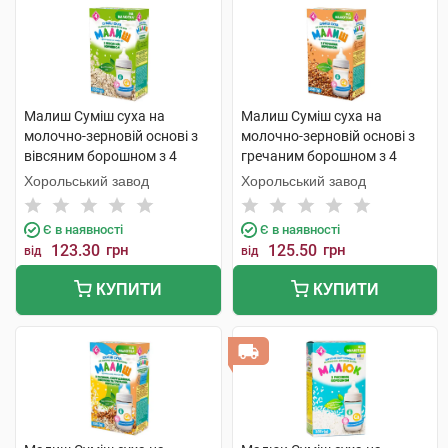
Малиш Суміш суха на
Малиш Суміш суха на
молочно-зерновій основі з
молочно-зерновій основі з
вівсяним борошном з 4
гречаним борошном з 4
місяців 350 г 1 коробка
місяців 350 г 1 коробка
Хорольський завод
Хорольський завод
Є в наявності
Є в наявності
123.30
грн
125.50
грн
від
від
КУПИТИ
КУПИТИ