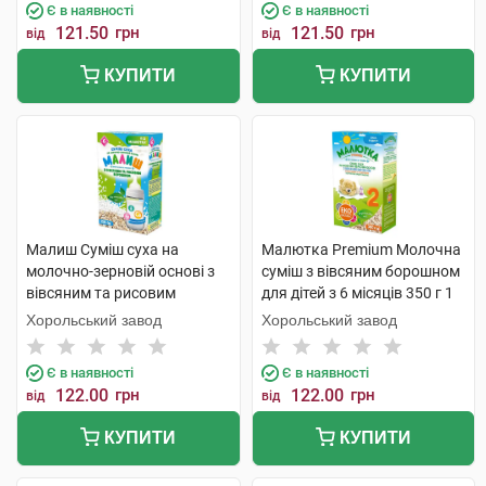
Є в наявності
Є в наявності
121.50
грн
121.50
грн
від
від
КУПИТИ
КУПИТИ
Малиш Суміш суха на
Малютка Premium Молочна
молочно-зерновій основі з
суміш з вівсяним борошном
вівсяним та рисовим
для дітей з 6 місяців 350 г 1
борошном від 6 місяців 350 г
коробка
Хорольський завод
Хорольський завод
1 коробка
Є в наявності
Є в наявності
122.00
грн
122.00
грн
від
від
КУПИТИ
КУПИТИ