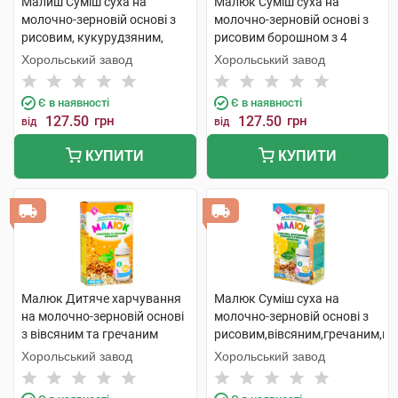
Малиш Суміш суха на
Малюк Суміш суха на
молочно-зерновій основі з
молочно-зерновій основі з
рисовим, кукурудзяним,
рисовим борошном з 4
вівсяним, гречаним
місяців 350 г 1 коробка
Хорольський завод
Хорольський завод
борошном з 6 міс. 350 г 1
коробка
Є в наявності
Є в наявності
127.50
грн
127.50
грн
від
від
КУПИТИ
КУПИТИ
Малюк Дитяче харчування
Малюк Суміш суха на
на молочно-зерновій основі
молочно-зерновій основі з
з вівсяним та гречаним
рисовим,вівсяним,гречаним,к
борошном з 6 місяців 350 г 1
борошном з 6 місяців 350 г 1
Хорольський завод
Хорольський завод
пачка
коробка