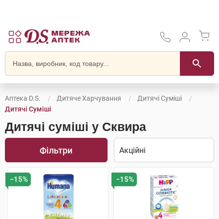
Аптека D.S.
Дитяче Харчування
Дитячі Суміші
Дитячі Суміші
Дитячі суміші у Сквира
Фільтри
−15%
−15%