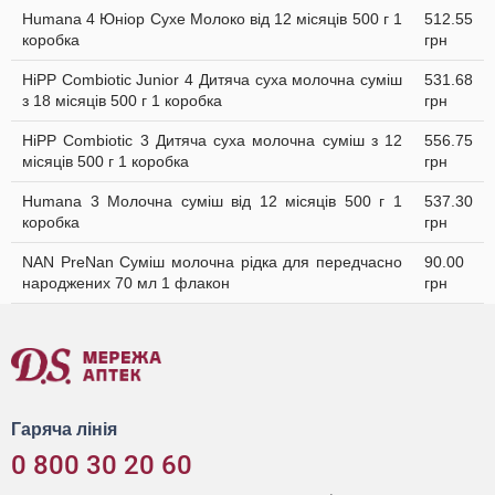
Humana 4 Юніор Сухе Молоко від 12 місяців 500 г 1
512.55
коробка
грн
HiPP Combiotic Junior 4 Дитяча суха молочна суміш
531.68
з 18 місяців 500 г 1 коробка
грн
HiPP Combiotic 3 Дитяча суха молочна суміш з 12
556.75
місяців 500 г 1 коробка
грн
Humana 3 Молочна суміш від 12 місяців 500 г 1
537.30
коробка
грн
NAN PreNan Суміш молочна рідка для передчасно
90.00
народжених 70 мл 1 флакон
грн
Гаряча лінія
0 800 30 20 60