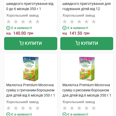
швидкого приготування від
швидкого приготування для
0 до 6 місяців 350 г 1
годування дітей від 12
коробка
місяців 350 г 1 коробка
Хорольський завод
Хорольський завод
Є в наявності
Є в наявності
140.00
грн
141.50
грн
від
від
КУПИТИ
КУПИТИ
Малютка Premium Молочна
Малютка Premium Молочна
суміш з гречаним борошном
суміш з рисовим борошном
для дітей від 6 місяців 350 г 1
для дітей від 6 місяців 350 г 1
коробка
коробка
Хорольський завод
Хорольський завод
Є в наявності
Є в наявності