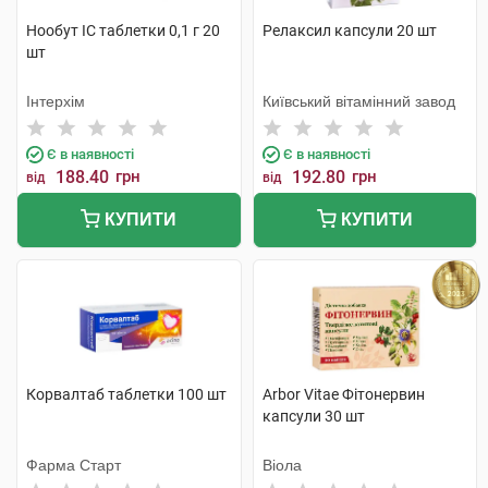
Нообут ІС таблетки 0,1 г 20
Релаксил капсули 20 шт
шт
Інтерхім
Київський вітамінний завод
Є в наявності
Є в наявності
188.40
грн
192.80
грн
від
від
КУПИТИ
КУПИТИ
Корвалтаб таблетки 100 шт
Arbor Vitae Фітонервин
капсули 30 шт
Фарма Старт
Віола