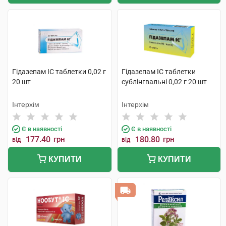
Гідазепам IC таблетки 0,02 г
Гідазепам IC таблетки
20 шт
сублінгвальні 0,02 г 20 шт
Інтерхім
Інтерхім
Є в наявності
Є в наявності
177.40
грн
180.80
грн
від
від
КУПИТИ
КУПИТИ