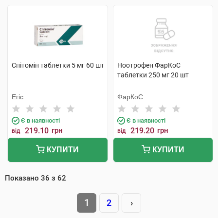
Спітомін таблетки 5 мг 60 шт
Ноотрофен ФарКоС
таблетки 250 мг 20 шт
Егіс
ФарКоС
Є в наявності
Є в наявності
219.10
грн
219.20
грн
від
від
КУПИТИ
КУПИТИ
Показано
36
з
62
1
2
›