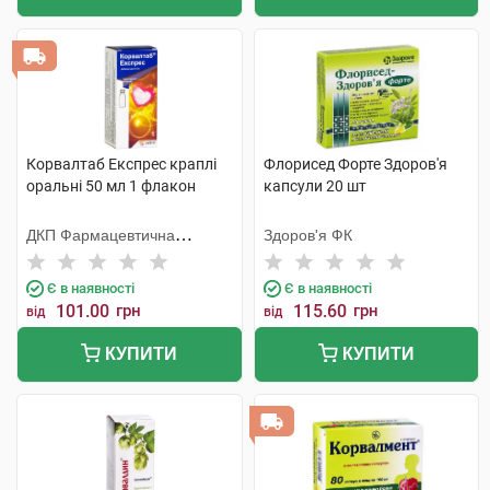
Корвалтаб Експрес краплі
Флорисед Форте Здоров'я
оральні 50 мл 1 флакон
капсули 20 шт
ДКП Фармацевтична
Здоров'я ФК
фабрика
Є в наявності
Є в наявності
101.00
грн
115.60
грн
від
від
КУПИТИ
КУПИТИ