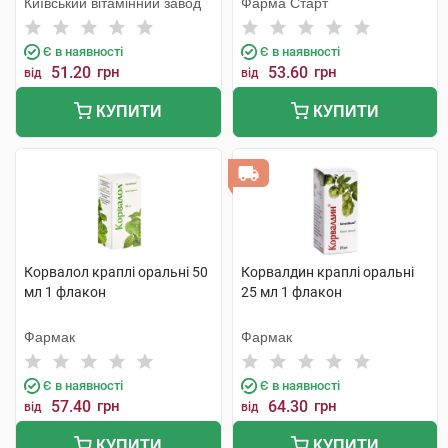
Київський вітамінний завод
Фарма Старт
Є в наявності
Є в наявності
51.20
грн
53.60
грн
від
від
КУПИТИ
КУПИТИ
Корвалол краплі оральні 50
Корвалдин краплі оральні
мл 1 флакон
25 мл 1 флакон
Фармак
Фармак
Є в наявності
Є в наявності
57.40
грн
64.30
грн
від
від
КУПИТИ
КУПИТИ