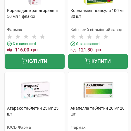
Корвалдин краплі оральні
Корвалмент капсули 100 мг
50 мл 1 флакон
80 шт
Фармак
Київський вітамінний завод
Є в наявності
Є в наявності
116.00
грн
121.30
грн
від
від
КУПИТИ
КУПИТИ
Атаракс таблетки 25 мг 25
Акапелла таблетки 20 мг 20
шт
шт
ЮСБ Фарма
Фармак