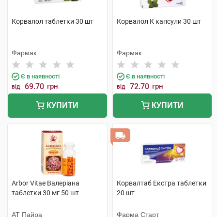
Корвалол таблетки 30 шт
Корвалол К капсули 30 шт
Фармак
Фармак
Є в наявності
Є в наявності
69.70
грн
72.70
грн
від
від
КУПИТИ
КУПИТИ
Arbor Vitae Валеріана
Корвалтаб Екстра таблетки
таблетки 30 мг 50 шт
20 шт
АТ Пайра
Фарма Старт