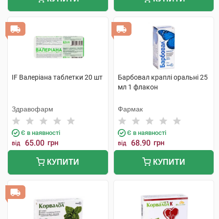
IF Валеріана таблетки 20 шт
Барбовал краплі оральні 25
мл 1 флакон
Здравофарм
Фармак
Є в наявності
Є в наявності
65.00
грн
68.90
грн
від
від
КУПИТИ
КУПИТИ