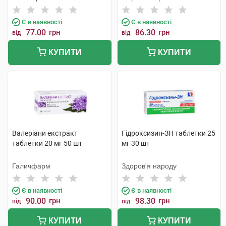
Є в наявності
Є в наявності
77.00
грн
86.30
грн
від
від
КУПИТИ
КУПИТИ
Валеріани екстракт
Гідроксизин-ЗН таблетки 25
таблетки 20 мг 50 шт
мг 30 шт
Галичфарм
Здоров'я народу
Є в наявності
Є в наявності
90.00
грн
98.30
грн
від
від
КУПИТИ
КУПИТИ