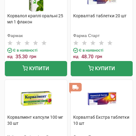
Корвалол краплі оральні 25
Корвалтаб таблетки 20 шт
мл 1 флакон
Фармак
Фарма Старт
Є в наявності
Є в наявності
35.30
грн
48.70
грн
від
від
КУПИТИ
КУПИТИ
Корвалмент капсули 100 мг
Корвалтаб Екстра таблетки
30 шт
10 шт