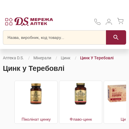
Аптека D.S.
Мінерали
Цинк
Цинк У Теребовлі
Цинк у Теребовлі
Піколінат цинку
Флаво-цинк
Цин