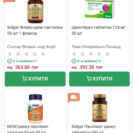
Solgar Флаво-цинк пастилки
Цинктерал таблетки 124 мг
50 шт 1 флакон
50 шт
Солгар Вітамін енд Херб
Тева Оперейшнз Поланд
Є в наявності
Є в наявності
363.00
грн
392.30
грн
від
від
КУПИТИ
КУПИТИ
NOW Цинку піколінат
Solgar Піколінат цинку
капсули 50 мг 60 шт
таблетки 100 шт