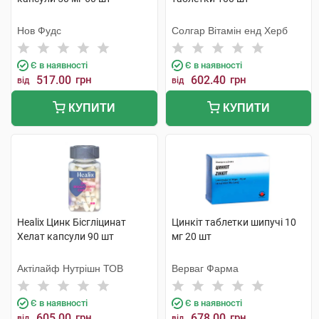
Нов Фудс
Солгар Вітамін енд Херб
Є в наявності
Є в наявності
517.00
грн
602.40
грн
від
від
КУПИТИ
КУПИТИ
Healix Цинк Бісгліцинат
Цинкіт таблетки шипучі 10
Хелат капсули 90 шт
мг 20 шт
Актілайф Нутрішн ТОВ
Верваг Фарма
Є в наявності
Є в наявності
605.00
грн
678.00
грн
від
від