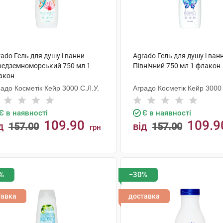
ado Гель для душу і ванни
Agrado Гель для душу і ван
редземноморський 750 мл 1
Північний 750 мл 1 флакон
акон
адо Косметік Кейр 3000 С.Л.У.
Аградо Косметік Кейр 3000 
Є в наявності
Є в наявності
109.90
109.9
д
157.00
від
157.00
грн
КУПИТИ
КУПИТИ
%
−30%
тавка
доставка