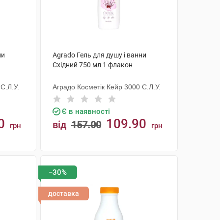
ни
Agrado Гель для душу і ванни
Східний 750 мл 1 флакон
С.Л.У.
Аградо Косметік Кейр 3000 С.Л.У.
Є в наявності
0
109.90
від
157.00
грн
грн
КУПИТИ
−30%
доставка