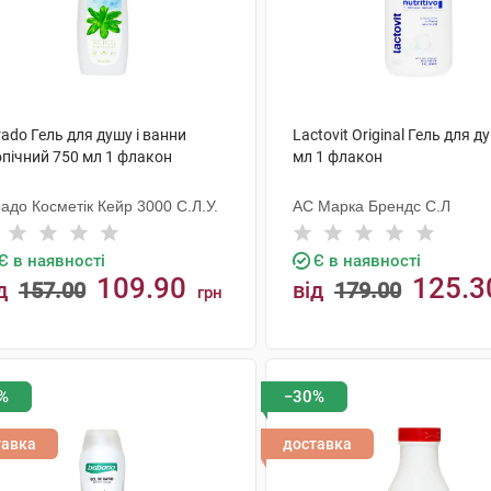
ado Гель для душу і ванни
Lactovit Original Гель для д
опічний 750 мл 1 флакон
мл 1 флакон
адо Косметік Кейр 3000 С.Л.У.
АС Марка Брендс С.Л
Є в наявності
Є в наявності
109.90
125.3
д
157.00
від
179.00
грн
КУПИТИ
КУПИТИ
%
−30%
тавка
доставка