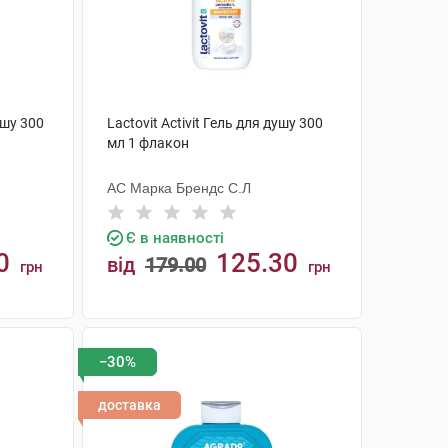
ушу 300
Lactovit Activit Гель для душу 300
мл 1 флакон
АС Марка Брендс С.Л
Є в наявності
0
125.30
від
179.00
грн
грн
КУПИТИ
−30%
доставка