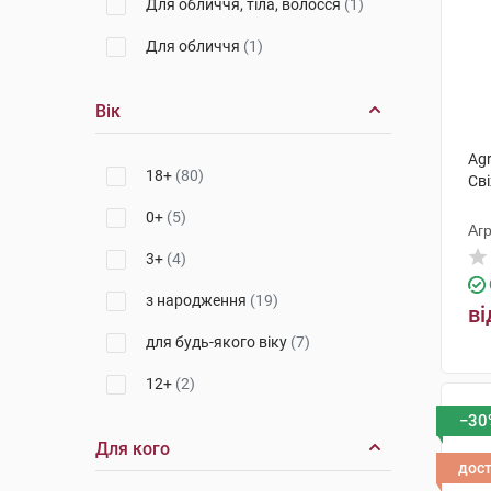
Біотрейд Болгарія
(1)
Для обличчя, тіла, волосся
(1)
Ляборатуар SVR
(1)
Для обличчя
(1)
Вік
Agr
18+
(80)
Св
0+
(5)
Агр
3+
(4)
з народження
(19)
ві
для будь-якого віку
(7)
12+
(2)
−30
Для кого
дос