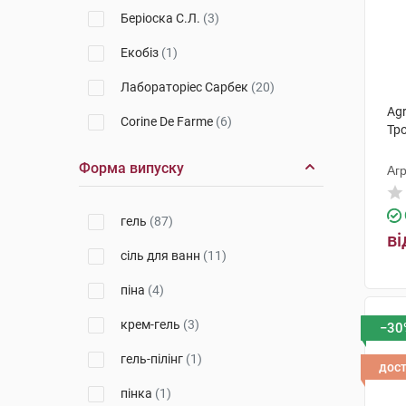
Беріоска С.Л.
(3)
Екобіз
(1)
Лабораторіес Сарбек
(20)
Agr
Corine De Farme
(6)
Тр
Веледа АГ
(5)
Форма випуску
Агр
Biovene Cosmetics SL
(4)
гель
(87)
ТЗМО СА
(1)
ві
сіль для ванн
(11)
Лабораторія Біодерма
(7)
піна
(4)
Артеріум Корпорація (
КМП+Галичфарм)
(1)
крем-гель
(3)
−30
Апівіта С.А.
(3)
гель-пілінг
(1)
дос
Стіфель Лабораторіз
(1)
пінка
(1)