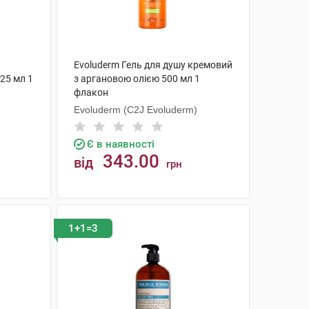
Evoluderm Гель для душу кремовий
25 мл 1
з аргановою олією 500 мл 1
флакон
Evoluderm (C2J Evoluderm)
Є в наявності
343.00
від
грн
КУПИТИ
1+1=3