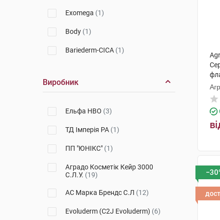
Nuxe
(3)
Exomega
(1)
A-Derma
(1)
Body
(1)
Emolium
(3)
Bariederm-CICA
(1)
Agr
Babe Laboratorios
(1)
Се
Homme
(1)
фл
Виробник
Eucerin
(1)
Агр
DS
(1)
Vichy
(1)
Keratolin
(1)
Ельфа НВО
(3)
Alma K.
(1)
ві
Pruriced
(1)
ТД Імперія РА
(1)
Biotrade
(1)
XeraCalm
(1)
ПП "ЮНІКС"
(1)
Avene
(2)
XeraCalm A.D
(1)
Аградо Косметік Кейр 3000
−30
С.Л.У.
(19)
SVR
(1)
Медова мрія
(1)
АС Марка Брендс С.Л
(12)
дос
Topialyse
(1)
Evoluderm (C2J Evoluderm)
(6)