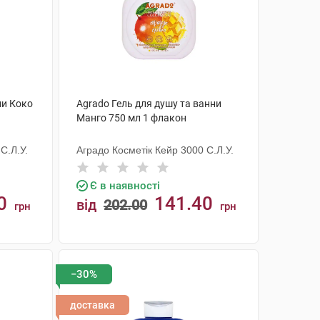
ни Коко
Agrado Гель для душу та ванни
Манго 750 мл 1 флакон
С.Л.У.
Аградо Косметік Кейр 3000 С.Л.У.
Є в наявності
0
141.40
від
202.00
грн
грн
КУПИТИ
−30%
доставка