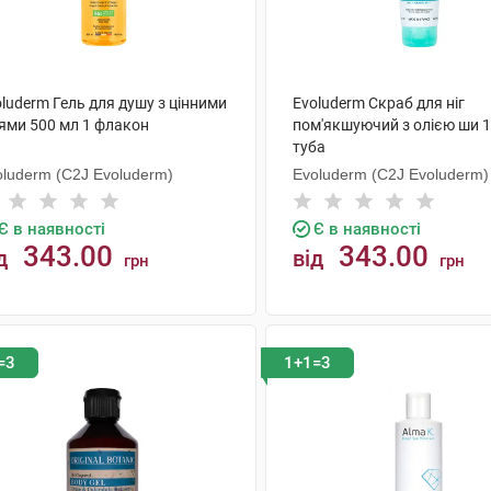
luderm Гель для душу з цінними
Evoluderm Скраб для ніг
іями 500 мл 1 флакон
пом'якшуючий з олією ши 1
туба
oluderm (C2J Evoluderm)
Evoluderm (C2J Evoluderm)
Є в наявності
Є в наявності
343.00
343.00
д
від
грн
грн
КУПИТИ
КУПИТИ
=3
1+1=3