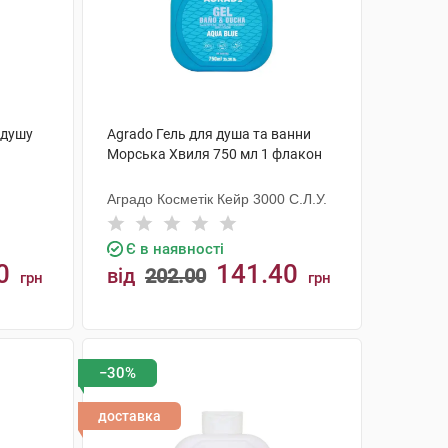
 душу
Agrado Гель для душа та ванни
Морська Хвиля 750 мл 1 флакон
Аградо Косметік Кейр 3000 С.Л.У.
Є в наявності
0
141.40
від
202.00
грн
грн
КУПИТИ
−30%
доставка