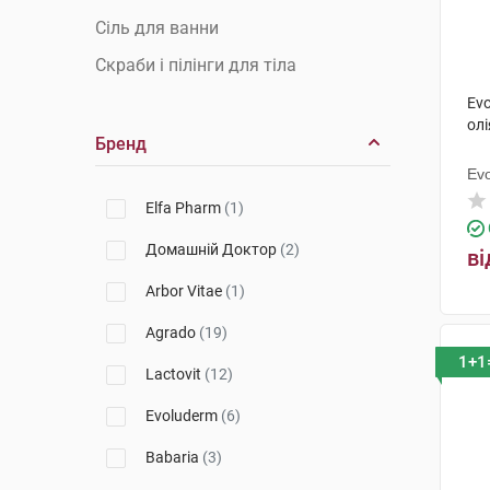
Сіль для ванни
Скраби і пілінги для тіла
Evo
ол
Бренд
Ev
Elfa Pharm
(1)
Домашній Доктор
(2)
ві
Arbor Vitae
(1)
Agrado
(19)
1+1
Lactovit
(12)
Evoluderm
(6)
Babaria
(3)