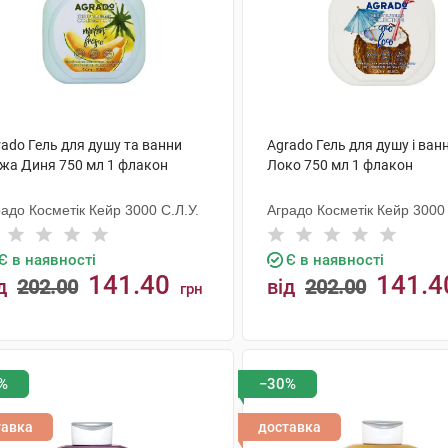
ado Гель для душу та ванни
Agrado Гель для душу і ван
іжа Диня 750 мл 1 флакон
Локо 750 мл 1 флакон
адо Косметік Кейр 3000 С.Л.У.
Аградо Косметік Кейр 3000 
Є в наявності
Є в наявності
141.40
141.4
д
202.00
від
202.00
грн
КУПИТИ
КУПИТИ
%
−30%
тавка
доставка