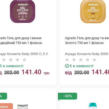
ado Гель для душу і ванни
Agrado Гель для душу та в
адиційний 750 мл 1 флакон
Золото 750 мл 1 флакон
адо Косметік Кейр 3000 С.Л.У.
Аградо Косметік Кейр 3000 
Є в наявності
Є в наявності
141.40
141.4
д
202.00
від
202.00
грн
КУПИТИ
КУПИТИ
%
−30%
тавка