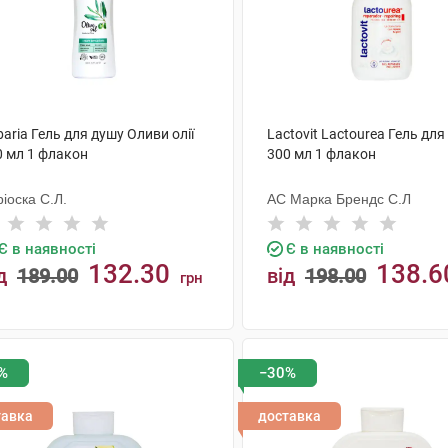
aria Гель для душу Оливи олії
Lactovit Lactourea Гель для
0 мл 1 флакон
300 мл 1 флакон
іоска С.Л.
АС Марка Брендс С.Л
Є в наявності
Є в наявності
132.30
138.6
д
189.00
від
198.00
грн
КУПИТИ
КУПИТИ
%
−30%
тавка
доставка