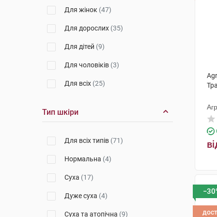
Для жінок
(47)
Для дорослих
(35)
Для дітей
(9)
Для чоловіків
(3)
Agr
Для всіх
(25)
Тр
Агр
Тип шкіри
Для всіх типів
(71)
ві
Нормальна
(4)
Суха
(17)
−30
Дуже суха
(4)
дос
Суха та атопічна
(9)