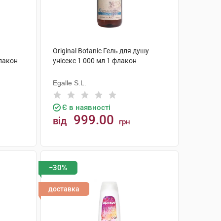
Original Botanic Гель для душу
лакон
унісекс 1 000 мл 1 флакон
Egalle S.L.
Є в наявності
999.00
від
грн
КУПИТИ
−30%
доставка