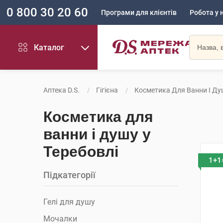
0 800 30 20 60
Програми для клієнтів
Робота у 
Каталог
Аптека D.S.
Гігієна
Косметика Для Ванни І Ду
Косметика для
ванни і душу у
Теребовлі
1+1
Підкатегорії
Гелі для душу
Мочалки