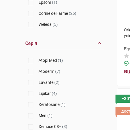
Epsom
(1)
Corine de Farme
(26)
Weleda
(5)
Ori
Biovene
(4)
уні
Серія
Seni
(1)
Ega
Bioderma
(7)
Atopi Med
(1)
Кераскін
(1)
ві
Atoderm
(7)
Apivita
(3)
Lavante
(2)
Physiogel
(1)
Lipikar
(4)
−30
Original Botanic
(2)
Keratosane
(1)
дос
Uriage
(11)
Men
(1)
La Roche-Posay
(4)
Xemose C8+
(3)