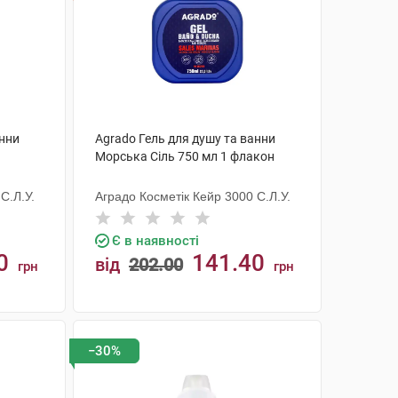
анни
Agrado Гель для душу та ванни
Морська Сіль 750 мл 1 флакон
С.Л.У.
Аградо Косметік Кейр 3000 С.Л.У.
Є в наявності
0
141.40
від
202.00
грн
грн
КУПИТИ
−30%