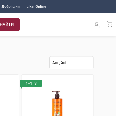
Добрі ціни
Likar Online
НАЙТИ
1+1=3