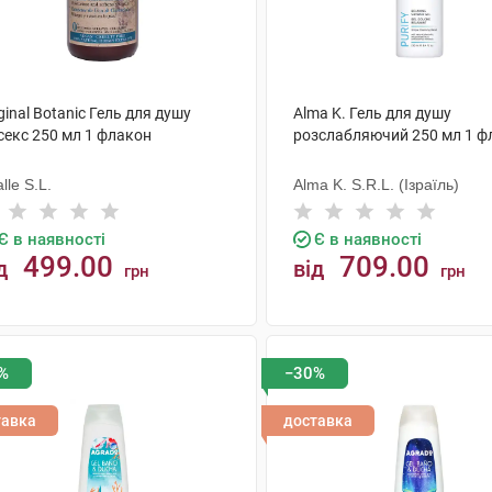
ginal Botanic Гель для душу
Alma K. Гель для душу
секс 250 мл 1 флакон
розслабляючий 250 мл 1 ф
lle S.L.
Alma K. S.R.L. (Ізраїль)
Є в наявності
Є в наявності
499.00
709.00
д
від
грн
грн
КУПИТИ
КУПИТИ
%
−30%
тавка
доставка