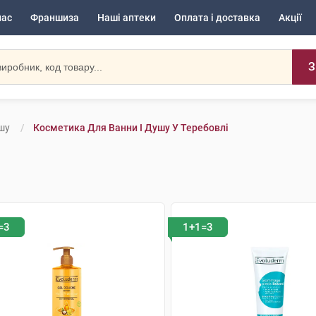
нас
Франшиза
Наші аптеки
Оплата і доставка
Акції
З
шу
Косметика Для Ванни І Душу У Теребовлі
=3
1+1=3