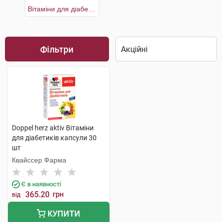
Вітаміни для діабетиків
Фільтри
Doppel herz aktiv Вітаміни
для діабетиків капсули 30
шт
Квайссер Фарма
Є в наявності
365.20
грн
від
КУПИТИ