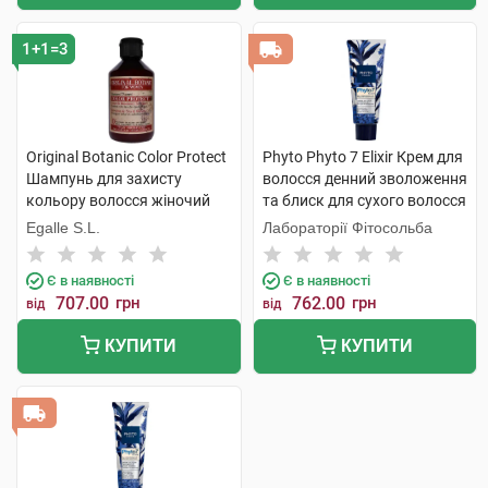
1+1=3
Original Botanic Color Protect
Phyto Phyto 7 Elixir Крем для
Шампунь для захисту
волосся денний зволоження
кольору волосся жіночий
та блиск для сухого волосся
250 мл 1 флакон
50 мл 1 туба
Egalle S.L.
Лабораторії Фітосольба
Є в наявності
Є в наявності
707.00
грн
762.00
грн
від
від
КУПИТИ
КУПИТИ