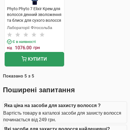
Phyto Phyto 7 Elixir Крем для
волосся денний зволоження
та блиск для сухого волосся
100 мл 1 шт
Лабораторії Фітосольба
Є в наявності
1076.00
грн
від
КУПИТИ
Показано
5
з
5
Поширені запитання
Яка ціна на засоби для захисту волосся ?
Вартість товару в каталозі засоби для захисту волосся
починається від 249 грн.
Які засоби для захисту волосся найдешевші?