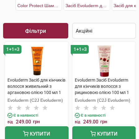
Color Protect Шампунь для захисту кольору волосся жіночий
Засіб Evoluderm для кінчиків волосся з рициновою олією
Фільтри
1+1=3
1+1=3
Evoluderm Засіб для кінчиків
Evoluderm Засіб Evoluderm
волосся живильний з
для кінчиків волосся з
аргановою олією 100 мл 1
рициновою олією 100 мл 1
туба
туба
Evoluderm (C2J Evoluderm)
Evoluderm (C2J Evoluderm)
Є в наявності
Є в наявності
249.00
грн
249.00
грн
від
від
КУПИТИ
КУПИТИ