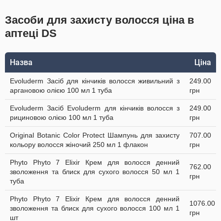
Засоби для захисту волосся ціна в
аптеці DS
Назва
Ціна
Evoluderm Засіб для кінчиків волосся живильний з
249.00
аргановою олією 100 мл 1 туба
грн
Evoluderm Засіб Evoluderm для кінчиків волосся з
249.00
рициновою олією 100 мл 1 туба
грн
Original Botanic Color Protect Шампунь для захисту
707.00
кольору волосся жіночий 250 мл 1 флакон
грн
Phyto Phyto 7 Elixir Крем для волосся денний
762.00
зволоження та блиск для сухого волосся 50 мл 1
грн
туба
Phyto Phyto 7 Elixir Крем для волосся денний
1076.00
зволоження та блиск для сухого волосся 100 мл 1
грн
шт