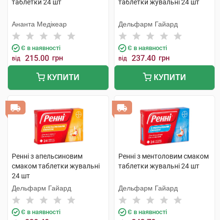
таблетки 24 шт
таблетки жувальні 24 шт
Ананта Медікеар
Дельфарм Гайард
Є в наявності
Є в наявності
215.00
грн
237.40
грн
від
від
КУПИТИ
КУПИТИ
Ренні з апельсиновим
Ренні з ментоловим смаком
смаком таблетки жувальні
таблетки жувальні 24 шт
24 шт
Дельфарм Гайард
Дельфарм Гайард
Є в наявності
Є в наявності