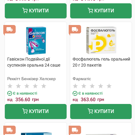
КУПИТИ
КУПИТИ
Гавіскон Подвійної дії
Фосфалюгель гель оральний
суспензія оральна 24 саше
20 г 20 пакетів
Реккітт Бенкізер Хелскер
Фарматіс
Є в наявності
Є в наявності
356.60
грн
363.60
грн
від
від
КУПИТИ
КУПИТИ