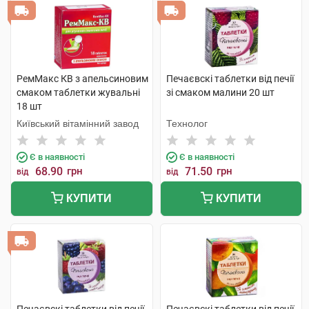
РемМакс КВ з апельсиновим
Печаєвскі таблетки від печії
смаком таблетки жувальні
зі смаком малини 20 шт
18 шт
Київський вітамінний завод
Технолог
Є в наявності
Є в наявності
68.90
грн
71.50
грн
від
від
КУПИТИ
КУПИТИ