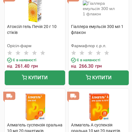
Атоксіл гель Печія 20 г 10
Гіаллера емульсія 300 мл 1
стіків
флакон
Орісіл-фарм
Фармафлор с.р.л.
Є в наявності
Є в наявності
261.40
грн
266.30
грн
від
від
КУПИТИ
КУПИТИ
Алмагель суспензія оральна
Алмагель А суспензія
10 мл 20 пакетиків
оральна 10 мл 20 пакетів