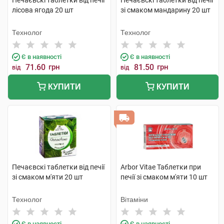
Печаєвскі таблетки від печії
Печаєвскі таблетки від печії
лісова ягода 20 шт
зі смаком мандарину 20 шт
Технолог
Технолог
Є в наявності
Є в наявності
71.60
грн
81.50
грн
від
від
КУПИТИ
КУПИТИ
Печаєвскі таблетки від печії
Arbor Vitae Таблетки при
зі смаком м'яти 20 шт
печії зі смаком м'яти 10 шт
Технолог
Вітаміни
Є в наявності
Є в наявності