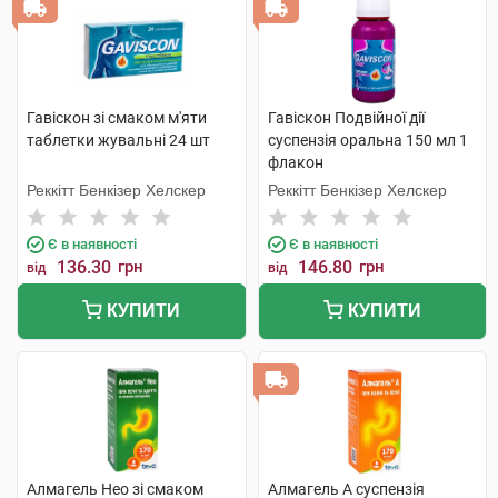
Гавіскон зі смаком м'яти
Гавіскон Подвійної дії
таблетки жувальні 24 шт
суспензія оральна 150 мл 1
флакон
Реккітт Бенкізер Хелскер
Реккітт Бенкізер Хелскер
Є в наявності
Є в наявності
136.30
грн
146.80
грн
від
від
КУПИТИ
КУПИТИ
Алмагель Нео зі смаком
Алмагель А суспензія