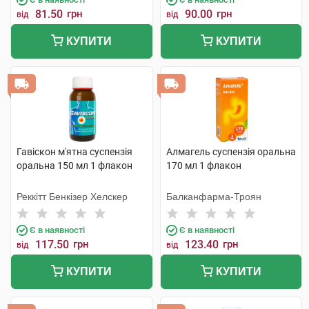
81.50
грн
90.00
грн
від
від
КУПИТИ
КУПИТИ
Гавіскон м'ятна суспензія
Алмагель суспензія оральна
оральна 150 мл 1 флакон
170 мл 1 флакон
Реккітт Бенкізер Хелскер
Балканфарма-Троян
Є в наявності
Є в наявності
117.50
грн
123.40
грн
від
від
КУПИТИ
КУПИТИ