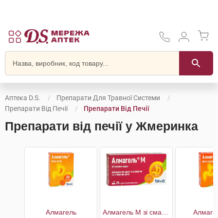
Аптека D.S.
Препарати Для Травної Системи
Препарати Від Печії
Препарати Від Печії
Препарати від печії у Жмеринка
Алмагель
Алмагель M зі смаком вишні
Алмаге