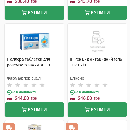
238.40
грн
243.70
грн
від
від
КУПИТИ
КУПИТИ
Гіаллера таблетки для
IF Реніцид антацидний гель
розсмоктування 30 шт
10 стіків
Фармафлор с.р.л.
Еліксир
Є в наявності
Є в наявності
244.00
грн
246.00
грн
від
від
КУПИТИ
КУПИТИ