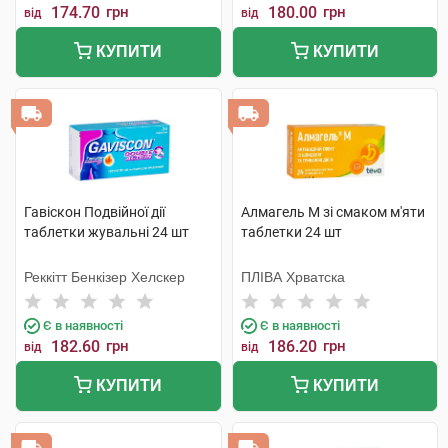
174.70
грн
180.00
грн
від
від
КУПИТИ
КУПИТИ
Гавіскон Подвійної дії
Алмагель М зі смаком м'яти
таблетки жувальні 24 шт
таблетки 24 шт
Реккітт Бенкізер Хелскер
ПЛІВА Хрватска
Є в наявності
Є в наявності
182.60
грн
186.20
грн
від
від
КУПИТИ
КУПИТИ