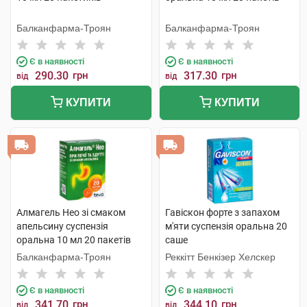
Балканфарма-Троян
Балканфарма-Троян
Є в наявності
Є в наявності
290.30
грн
317.30
грн
від
від
КУПИТИ
КУПИТИ
Алмагель Нео зі смаком
Гавіскон форте з запахом
апельсину суспензія
м'яти суспензія оральна 20
оральна 10 мл 20 пакетів
саше
Балканфарма-Троян
Реккітт Бенкізер Хелскер
Є в наявності
Є в наявності
341.70
грн
344.10
грн
від
від