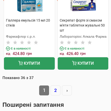
Гіаллера емульсія 15 мл 20
Секрепат форте зі смаком
стіків
м'яти таблетки жувальні 50
шт
Фармафлор с.р.л.
Лабораторіос Алкала Фарма
Є в наявності
Є в наявності
424.80
грн
426.40
грн
від
від
КУПИТИ
КУПИТИ
Показано
36
з
37
1
2
›
Поширені запитання