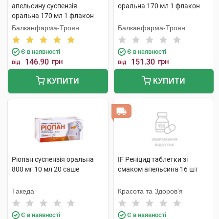
апельсину суспензія
оральна 170 мл 1 флакон
оральна 170 мл 1 флакон
Балканфарма-Троян
Балканфарма-Троян
Є в наявності
Є в наявності
146.90
грн
151.30
грн
від
від
КУПИТИ
КУПИТИ
Ріопан суспензія оральна
IF Реніцид таблетки зі
800 мг 10 мл 20 саше
смаком апельсина 16 шт
Такеда
Красота та Здоров'я
Є в наявності
Є в наявності