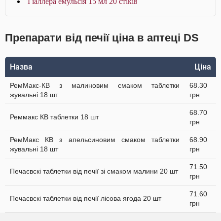
Гіаллера емульсія 15 мл 20 стіків
Препарати від печії ціна в аптеці DS
Назва
Ціна
РемМакс-КВ з малиновим смаком таблетки
68.30
жувальні 18 шт
грн
68.70
Реммакс КВ таблетки 18 шт
грн
РемМакс КВ з апельсиновим смаком таблетки
68.90
жувальні 18 шт
грн
71.50
Печаєвскі таблетки від печії зі смаком малини 20 шт
грн
71.60
Печаєвскі таблетки від печії лісова ягода 20 шт
грн