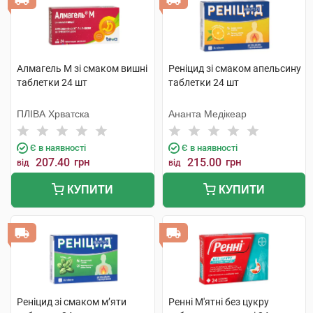
Алмагель M зі смаком вишні
Реніцид зі смаком апельсину
таблетки 24 шт
таблетки 24 шт
ПЛІВА Хрватска
Ананта Медікеар
Є в наявності
Є в наявності
207.40
грн
215.00
грн
від
від
КУПИТИ
КУПИТИ
Реніцид зі смаком м’яти
Ренні М'ятні без цукру