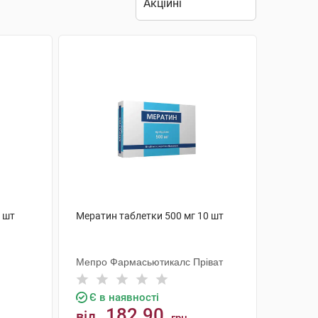
0 шт
Мератин таблетки 500 мг 10 шт
Мепро Фармасьютикалс Пріват
Є в наявності
182.90
від