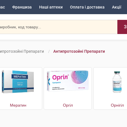
нас
Франшиза
Наші аптеки
Оплата і доставка
Акції
З
ипротозойні Препарати
Антипротозойні Препарати
Мератин
Оргіл
Орнігіл