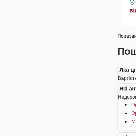
ві
Показа
Пош
Яка ц
Вартіст
Які а
Недорог
Ор
Ор
М