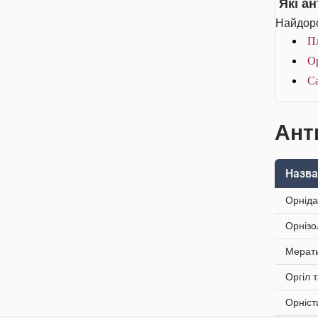
Які а
Найдоро
Пл
Ор
Са
Ант
Назва
Орніда
Орнізо
Мерати
Оргіл 
Орніст