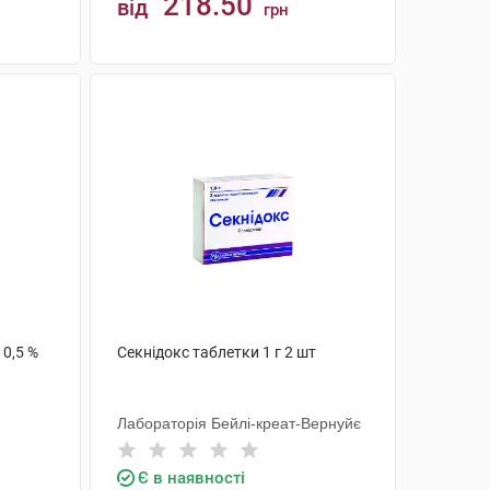
218.50
від
грн
КУПИТИ
 0,5 %
Секнідокс таблетки 1 г 2 шт
Лабораторія Бейлі-креат-Вернуйє
Є в наявності