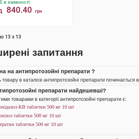
Є в наявності
840.40
д
грн
КУПИТИ
но
13
з
13
ирені запитання
іна на антипротозойні препарати ?
ь товару в каталозі антипротозойні препарати починається ві
нтипротозойні препарати найдешевші?
ими товарами в категорії антипротозойні препарати є:
нідазол-КВ таблетки 500 мг 10 шт
нізол таблетки 500 мг 10 шт
ератин таблетки 500 мг 10 шт