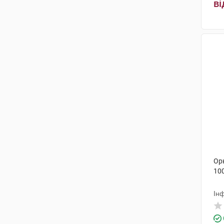
ві
Орн
10
Інф