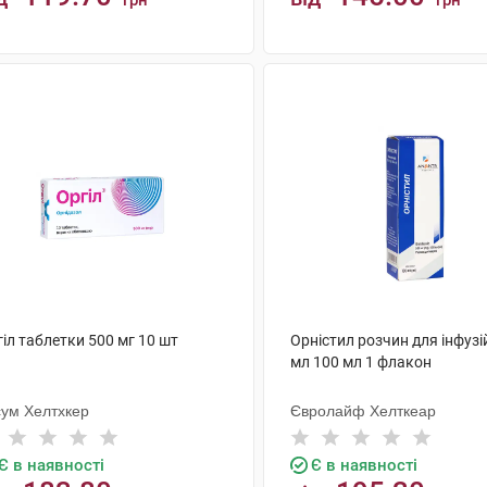
грн
грн
КУПИТИ
КУПИТИ
іл таблетки 500 мг 10 шт
Орністил розчин для інфузій
мл 100 мл 1 флакон
сум Хелтхкер
Євролайф Хелткеар
Є в наявності
Є в наявності