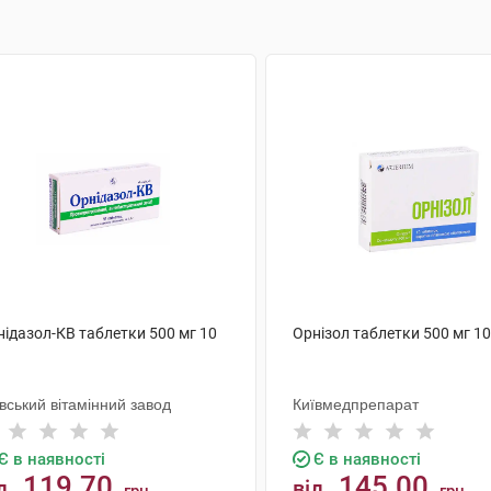
нідазол-КВ таблетки 500 мг 10
Орнізол таблетки 500 мг 1
вський вітамінний завод
Київмедпрепарат
Є в наявності
Є в наявності
119.70
145.00
д
від