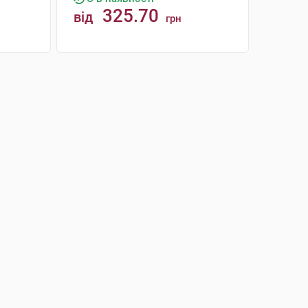
325.70
від
грн
КУПИТИ