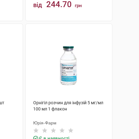
244.70
від
грн
КУПИТИ
 шт
Орнігіл розчин для інфузій 5 мг/мл
100 мл 1 флакон
Юрія-Фарм
Є в наявності