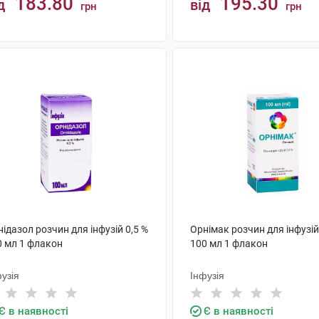
183.80
195.30
д
від
грн
грн
КУПИТИ
КУПИТИ
ідазол розчин для інфузій 0,5 %
Орнімак розчин для інфузій
0 мл 1 флакон
100 мл 1 флакон
узія
Інфузія
Є в наявності
Є в наявності