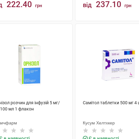
222.40
237.10
д
від
грн
грн
КУПИТИ
КУПИТИ
ізол розчин для інфузій 5 мг/
Самітол таблетки 500 мг 4
 100 мл 1 флакон
личфарм
Кусум Хелтхкер
Є в наявності
Є в наявності