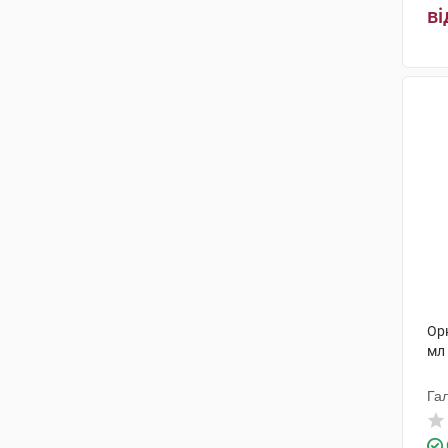
ві
Орн
мл
Га