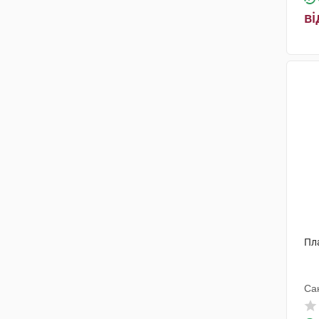
ві
Пл
Са