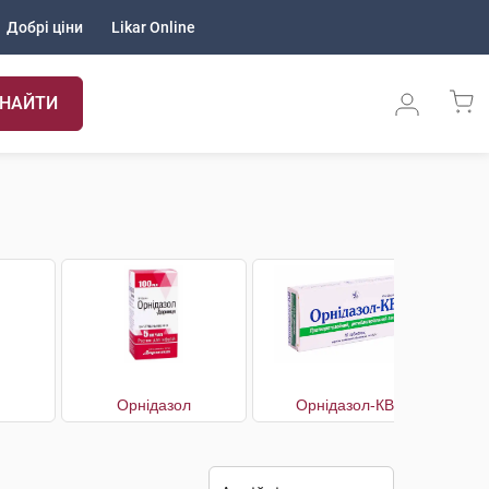
Добрі ціни
Likar Online
НАЙТИ
Орнідазол
Орнідазол-КВ