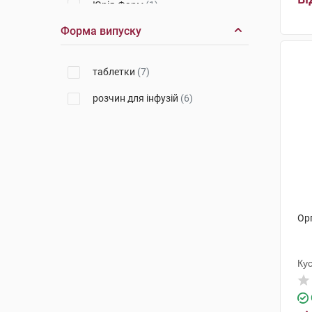
Юрія-Фарм
(1)
Форма випуску
Санофі-Авентіс
(1)
таблетки
(7)
розчин для інфузій
(6)
Орг
Ку