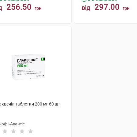
256.50
297.00
д
від
грн
грн
КУПИТИ
КУПИТИ
аквеніл таблетки 200 мг 60 шт
нофі-Авентіс