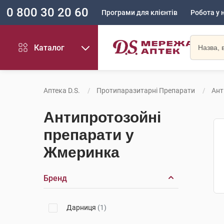
0 800 30 20 60
Програми для клієнтів
Робота у 
Каталог
Аптека D.S.
Протипаразитарні Препарати
Ант
Антипротозойні
препарати у
Жмеринка
Бренд
Дарниця
(1)