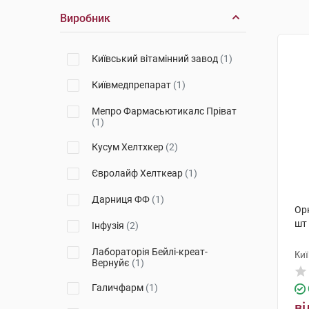
Виробник
Київський вітамінний завод
(1)
Київмедпрепарат
(1)
Мепро Фармасьютикалс Пріват
(1)
Кусум Хелтхкер
(2)
Євролайф Хелткеар
(1)
Дарниця ФФ
(1)
Ор
шт
Інфузія
(2)
Лабораторія Бейлі-креат-
Киї
Вернуйє
(1)
Галичфарм
(1)
ві