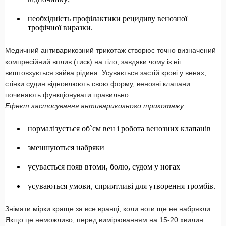
необхідність профілактики рецидиву венозної
трофічної виразки.
Медичний антиварикозний трикотаж створює точно визначений
компресійний вплив (тиск) на тіло, завдяки чому із ніг
виштовхується зайва рідина. Усувається застій крові у венах,
стінки судин відновлюють свою форму, венозні клапани
починають функціонувати правильно.
Ефект застосування антиварикозного трикотажу:
нормалізується об`єм вен і робота венозних клапанів
зменшуються набряки
усувається появ втоми, болю, судом у ногах
усуваються умови, сприятливі для утворення тромбів.
Знімати мірки краще за все вранці, коли ноги ще не набрякли.
Якщо це неможливо, перед вимірюванням на 15-20 хвилин