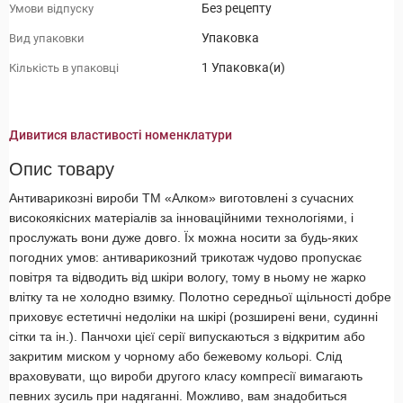
Без рецепту
Умови відпуску
Упаковка
Вид упаковки
1 Упаковка(и)
Кількість в упаковці
Дивитися властивості номенклатури
Опис товару
Антиварикозні вироби ТМ «Алком» виготовлені з сучасних
високоякісних матеріалів за інноваційними технологіями, і
прослужать вони дуже довго. Їх можна носити за будь-яких
погодних умов: антиварикозний трикотаж чудово пропускає
повітря та відводить від шкіри вологу, тому в ньому не жарко
влітку та не холодно взимку. Полотно середньої щільності добре
приховує естетичні недоліки на шкірі (розширені вени, судинні
сітки та ін.). Панчохи цієї серії випускаються з відкритим або
закритим миском у чорному або бежевому кольорі. Слід
враховувати, що вироби другого класу компресії вимагають
певних зусиль при надяганні. Можливо, вам знадобиться