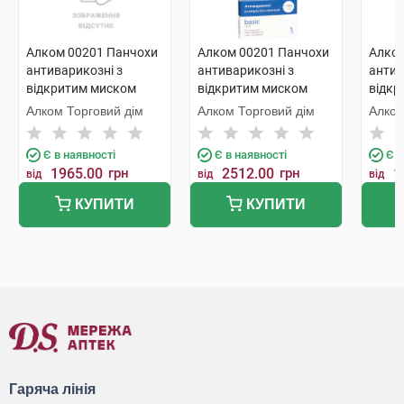
Алком 00201 Панчохи
Алком 00201 Панчохи
Алком
антиварикозні з
антиварикозні з
антив
відкритим миском
відкритим миском
відкр
компресія 1 розмір 1 1
компресія 1 розмір 3
компр
Алком Торговий дім
Алком Торговий дім
Алком
шт
бежевий 1 пара
бежев
Є в наявності
Є в наявності
Є в
1965.00
грн
2512.00
грн
1
від
від
від
КУПИТИ
КУПИТИ
Гаряча лінія