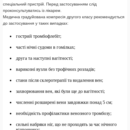
спеціальний пристрій. Перед застосуванням слід
проконсультуватись із лікарем.
Медична градуйована компресія другого класу рекомендується
до застосування у таких випадках:
гострий тромбофлебіт;
часті нічні судоми в гомілках;
друга та наступні вагітності;
варикозні вузли без трофічних розладів;
стани після склеротерапії та видалення вен;
захворювання вен, які були ще до вагітності;
численні розширені вени завдовжки понад 5 см;
необхідність профілактики венозного тромбозу;
сильні набряки ніг, що не проходять за час нічного
відпочинку;