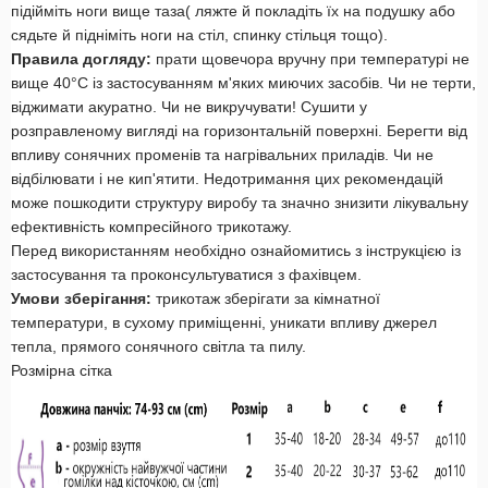
підійміть ноги вище таза( ляжте й покладіть їх на подушку або
сядьте й підніміть ноги на стіл, спинку стільця тощо).
Правила догляду:
прати щовечора вручну при температурі не
вище 40°С із застосуванням м'яких миючих засобів. Чи не терти,
віджимати акуратно. Чи не викручувати! Сушити у
розправленому вигляді на горизонтальній поверхні. Берегти від
впливу сонячних променів та нагрівальних приладів. Чи не
відбілювати і не кип'ятити. Недотримання цих рекомендацій
може пошкодити структуру виробу та значно знизити лікувальну
ефективність компресійного трикотажу.
Перед використанням необхідно ознайомитись з інструкцією із
застосування та проконсультуватися з фахівцем.
Умови зберігання:
трикотаж зберігати за кімнатної
температури, в сухому приміщенні, уникати впливу джерел
тепла, прямого сонячного світла та пилу.
Розмірна сітка