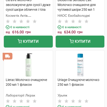
CeraVe Молочко
Bioderma Sensibio Lait
зволожуюче для сухої і дуже
Молочко очищаюче для
сухої шкіри обличчя і тіла
чутливої шкіри 250 мл 1
473 мл 1 пакет
флакон
Косметік Актів
НАОС Екобайолоджі
Інтернаціональ
Є в наявності
Є в наявності
616.00
грн
634.00
грн
від
від
КУПИТИ
КУПИТИ
Lierac Молочко очищуюче
Uriage Очищуюче молочко
200 мл 1 флакон
250 мл 1 флакон
Лабораторії Лієрак
Урьяж
Є в наявності
Є в наявності