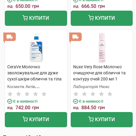
650.00
грн
666.50
грн
від
від
КУПИТИ
КУПИТИ
CeraVe Молочко
Nuxe Very Rose Молочко
зволожувальне для дуже
очищуюче для обличчя та
сухої шкіри обличчя та тіла
контуру очей 200 мл 1
473 мл 1 флакон
флакон
Косметік Актів
Лабораторія Нюкс
Інтернаціональ
Є в наявності
Є в наявності
742.00
грн
884.50
грн
від
від
КУПИТИ
КУПИТИ