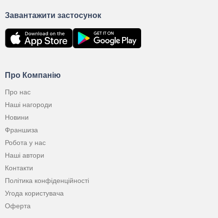
Завантажити застосунок
Про Компанію
Про нас
Наші нагороди
Новини
Франшиза
Робота у нас
Наші автори
Контакти
Політика конфіденційності
Угода користувача
Оферта