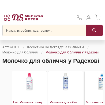
Аптека D.S.
Косметика По Догляду За Обличчям
Молочко Для Обличчя
Молочко Для Обличчя У Радехові
Молочко для обличчя у Радехові
Lait Молочко очищаюче для чутливої шкіри
Молочко для обличчя очищувальне