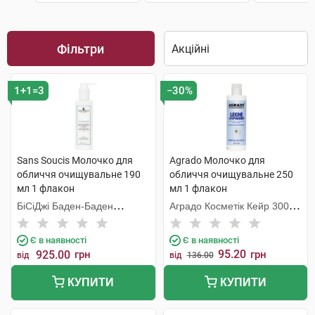
Фільтри
1+1=3
−30%
Sans Soucis Молочко для
Agrado Молочко для
обличчя очищувальне 190
обличчя очищувальне 250
мл 1 флакон
мл 1 флакон
БіСіДжі Баден-Баден
Аградо Косметік Кейр 3000
Косметікс Груп Гмбх
С.Л.У.
Є в наявності
Є в наявності
95.20
925.00
грн
грн
від
від
136.00
КУПИТИ
КУПИТИ