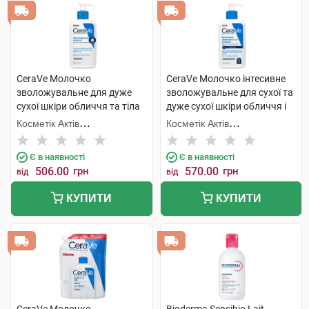
CeraVe Молочко
CeraVe Молочко інтесивне
зволожувальне для дуже
зволожувальне для сухої та
сухої шкіри обличчя та тіла
дуже сухої шкіри обличчя і
236 мл 1 флакон
тіла 236 мл 1 флакон
Косметік Актів
Косметік Актів
Інтернаціональ
Інтернаціональ
Є в наявності
Є в наявності
506.00
грн
570.00
грн
від
від
КУПИТИ
КУПИТИ