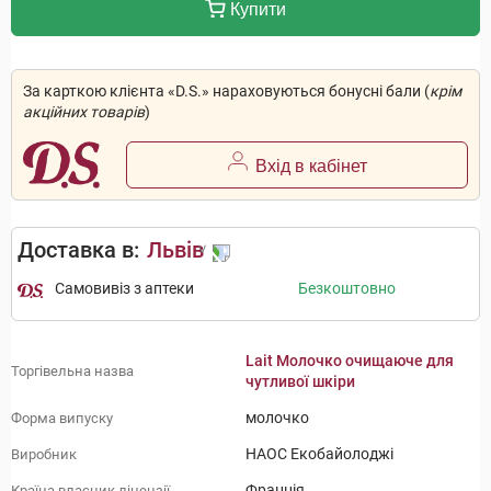
Купити
За карткою клієнта «D.S.» нараховуються бонусні бали (
крім
акційних товарів
)
Вхід в кабінет
Доставка в:
Львів
Самовивіз з аптеки
Безкоштовно
Lait Молочко очищаюче для
Торгівельна назва
чутливої шкіри
молочко
Форма випуску
НАОС Екобайолоджі
Виробник
Франція
Країна власник ліцензії