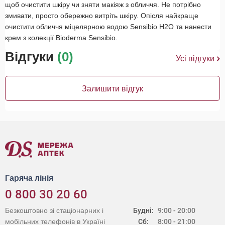
щоб очистити шкіру чи зняти макіяж з обличчя. Не потрібно
змивати, просто обережно витріть шкіру. Опісля найкраще
очистити обличчя міцелярною водою Sensibio H2O та нанести
крем з колекції Bioderma Sensibio.
Відгуки
(0)
Усі відгуки
Залишити відгук
Гаряча лінія
0 800 30 20 60
Безкоштовно зі стаціонарних і
Будні:
9:00 - 20:00
мобільних телефонів в Україні
Сб:
8:00 - 21:00