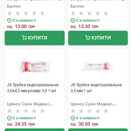
Балтон
Балтон
Є в наявності
Є в наявності
13.00
грн
13.30
грн
від
від
КУПИТИ
КУПИТИ
JS Трубка ендотрахеальна
JS Трубка ендотрахеальна
3,0х4,2 мм розмір 3,0 1 шт
3,5 мм 1 шт
Цзянсу Суюн Медікал
Цзянсу Суюн Медікал
Метіріалс
Метіріалс
Є в наявності
Є в наявності
24.55
грн
30.50
грн
від
від