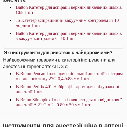
анестезії є:
Balton Катетер для аспірації верхніх дихальних шляхів
Ch8 1 шт
JS Катетер аспіраційний вакуумним контролем Fr 10
чорний 1 шт
Balton Катетер для аспірації верхніх дихальних шляхів
з вакуум контролем Ch10 1 шт
Які інструменти для анестезії є найдорожчими?
Найдорожчими товарами в категорії інструменти для
анестезії інтернет-аптеки DS є:
B.Braun Pencan Голка для спінальної анестезії з вістрям
олівцевого типу 27G 0,42х88 мм 1 шт
B.Braun Perifix 401 Набір з фільтром для епідуральної
анестезії 1 шт
B.Braun Stimuplex Голка з ізоляцією для провідникової
анестезії A 21 G x 2" 0.80 x 50 мм 1 шт
Інструменти для анестезії ціна в аптеці