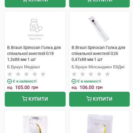
B.Braun Spinocan Голка для
B.Braun Spinocan Голка для
спінальної анестезії G18
спінальної анестезії G26
1,3x88 мм 1 шт
0,47x88 мм 1 шт
Б.Браун Медікал
Б.Браун Мілсанджен ЕйДжі
Є в наявності
Є в наявності
105.00
грн
106.00
грн
від
від
КУПИТИ
КУПИТИ