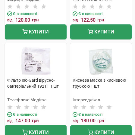
Є в наявності
Є в наявності
120.00
грн
122.50
грн
від
від
КУПИТИ
КУПИТИ
Фільтр Iso-Gard вірусно-
Киснева маска з кисневою
бактеріальний 19211 1 шт
трубкою 1 шт
Телефлекс Медікал
Інтерседжікал
Є в наявності
Є в наявності
147.00
грн
180.00
грн
від
від
КУПИТИ
КУПИТИ