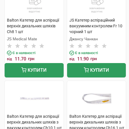
Balton Катетер для аспірації
JS Катетер аспіраційний
верхніх дихальних шляхів
вакуумним контролем Fr 10
Ch8 1 шт
чорний 1 шт
JS Medical Mate
Джансу Чанкан
Є в наявності
Є в наявності
11.70
грн
11.90
грн
від
від
КУПИТИ
КУПИТИ
Balton Катетер для аспірації
Balton Катетер для аспірації
верхніх дихальних шляхів з
верхніх дихальних шляхів з
вакуум контролем Ch10 1 шт
вакуум контролем Ch16 1 шт