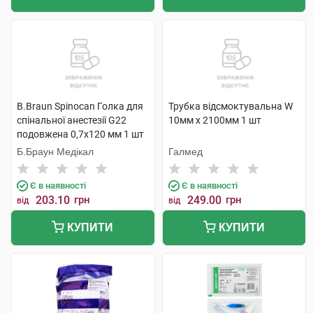
B.Braun Spinocan Голка для
Трубка відсмоктувальна W
спінальної анестезії G22
10мм х 2100мм 1 шт
подовжена 0,7х120 мм 1 шт
Б.Браун Медікал
Галмед
Є в наявності
Є в наявності
203.10
грн
249.00
грн
від
від
КУПИТИ
КУПИТИ