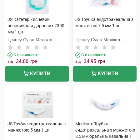
JS Катетер кисневий
JS Трубка ендотрахеальна з
носовий для дорослих 2300
манжетою 7,5 мм 1 шт
мм 1 шт
Цзянсу Суюн Медікал
Цзянсу Суюн Медікал
Метіріалс
Метіріалс
Є в наявності
Є в наявності
34.00
грн
34.95
грн
від
від
КУПИТИ
КУПИТИ
JS Трубка ендотрахеальна з
Medicare Трубка
манжетою 5 мм 1 шт
ендотрахеальна з манжетою
8,5 мм оральна/назальна 1