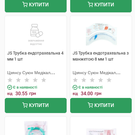
КУПИТИ
КУПИТИ
JS Трубка ендотрахеальна 4
JS Трубка ендотрахеальна з
мм 1 шт
манжетою 8 мм 1 шт
Цзянсу Суюн Медікал
Цзянсу Суюн Медікал
Метіріалс
Метіріалс
Є в наявності
Є в наявності
30.55
грн
34.00
грн
від
від
КУПИТИ
КУПИТИ