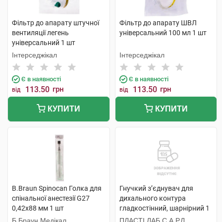
Фільтр до апарату штучної
Фільтр до апарату ШВЛ
вентиляції легень
універсальний 100 мл 1 шт
універсальний 1 шт
Інтерседжікал
Інтерседжікал
Є в наявності
Є в наявності
113.50
грн
113.50
грн
від
від
КУПИТИ
КУПИТИ
B.Braun Spinocan Голка для
Гнучкий з’єднувач для
спінальної анестезії G27
дихального контура
0,42x88 мм 1 шт
гладкостінний, шарнірний 1
шт
Б.Браун Медікал
ПЛАСТІ ЛАБ С.А.Р.Л.