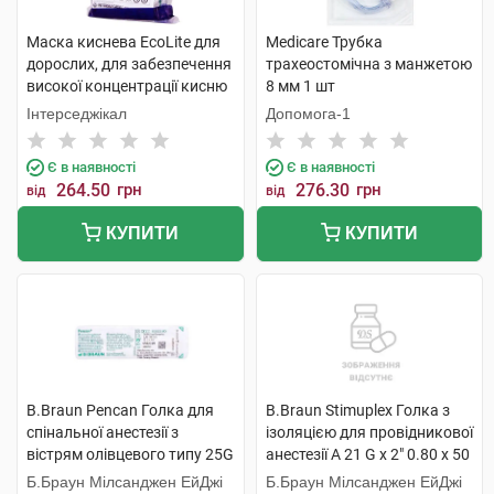
Маска киснева EcoLite для
Medicare Трубка
дорослих, для забезпечення
трахеостомічна з манжетою
високої концентрації кисню
8 мм 1 шт
з кисневою трубкою 1 шт
Інтерседжікал
Допомога-1
Є в наявності
Є в наявності
264.50
грн
276.30
грн
від
від
КУПИТИ
КУПИТИ
B.Braun Pencan Голка для
B.Braun Stimuplex Голка з
спінальної анестезії з
ізоляцією для провідникової
вістрям олівцевого типу 25G
анестезії A 21 G x 2" 0.80 x 50
0,53х88 мм 1 шт
мм 1 шт
Б.Браун Мілсанджен ЕйДжі
Б.Браун Мілсанджен ЕйДжі