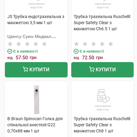
JS Трубка ендотрахеальна з
Трубка трахеальна Ruschelit
манжетою 3,5 мм 1 шт
Super Safety Clear з
манжетою Ch6.5 1 шт
Цзянсу Суюн Медікал
Метіріалс
Є в наявності
Є в наявності
57.50
грн
72.50
грн
від
від
КУПИТИ
КУПИТИ
B.Braun Spinocan Голка для
Трубка трахеальна Ruschelit
спінальної анестезії G22
Super Safety Clear з
0,70x88 мм 1 шт
манжетою Ch8 1 шт