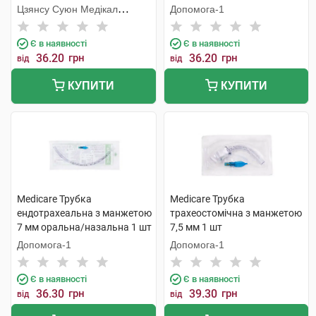
шт
Цзянсу Суюн Медікал
Допомога-1
Метіріалс
Є в наявності
Є в наявності
36.20
грн
36.20
грн
від
від
КУПИТИ
КУПИТИ
Medicare Трубка
Medicare Трубка
ендотрахеальна з манжетою
трахеостомічна з манжетою
7 мм оральна/назальна 1 шт
7,5 мм 1 шт
Допомога-1
Допомога-1
Є в наявності
Є в наявності
36.30
грн
39.30
грн
від
від