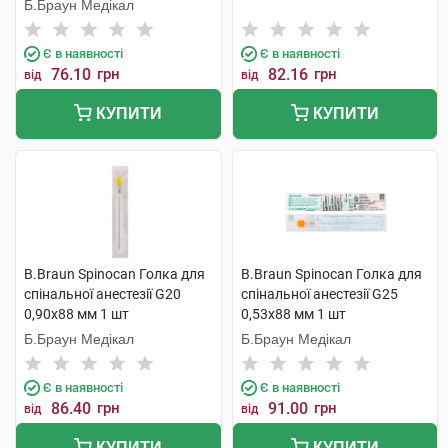
Б.Браун Медікал
Є в наявності
Є в наявності
76.10
грн
82.16
грн
від
від
КУПИТИ
КУПИТИ
B.Braun Spinocan Голка для
B.Braun Spinocan Голка для
спінальної анестезії G20
спінальної анестезії G25
0,90x88 мм 1 шт
0,53x88 мм 1 шт
Б.Браун Медікал
Б.Браун Медікал
Є в наявності
Є в наявності
86.40
грн
91.00
грн
від
від
КУПИТИ
КУПИТИ