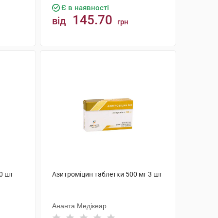
Є в наявності
145.70
від
грн
КУПИТИ
0 шт
Азитроміцин таблетки 500 мг 3 шт
Ананта Медікеар