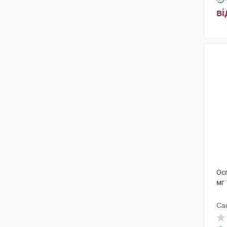
ві
АЦС Добфар С.П.А
(2)
Ос
мг 
Са