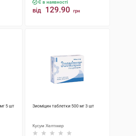
Є в наявності
129.90
від
грн
КУПИТИ
мг 5 шт
Зиоміцин таблетки 500 мг 3 шт
Кусум Хелтхкер