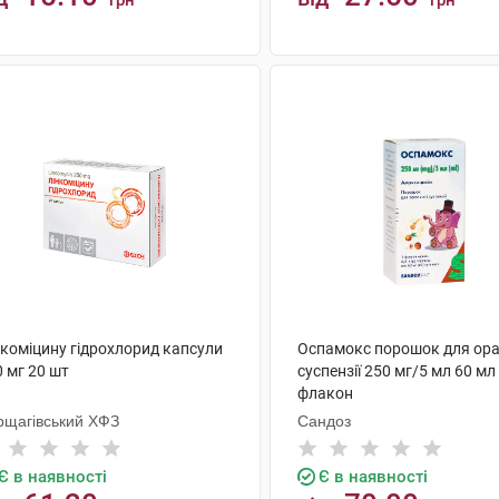
грн
грн
КУПИТИ
КУПИТИ
нкоміцину гідрохлорид капсули
Оспамокс порошок для ора
 мг 20 шт
суспензії 250 мг/5 мл 60 мл
флакон
рщагівський ХФЗ
Сандоз
Є в наявності
Є в наявності