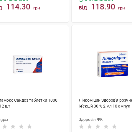
114.30
118.90
д
від
грн
грн
КУПИТИ
КУПИТИ
памокс Сандоз таблетки 1000
Лінкоміцин Здоров'я розчи
12 шт
ін'єкцій 30 % 2 мл 10 ампул
ндоз
Здоров'я ФК