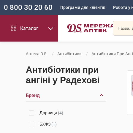
0 800 30 20 60
Програми для клієнтів
Робота у 
Каталог
Аптека D.S.
Антибіотики
Антибіотики При Ангі
Антибіотики при
ангіні у Радехові
Бренд
Дарниця
(4)
БХФЗ
(1)