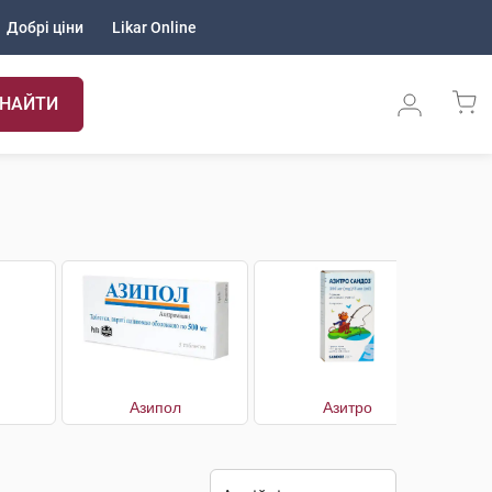
Добрі ціни
Likar Online
НАЙТИ
Азипол
Азитро