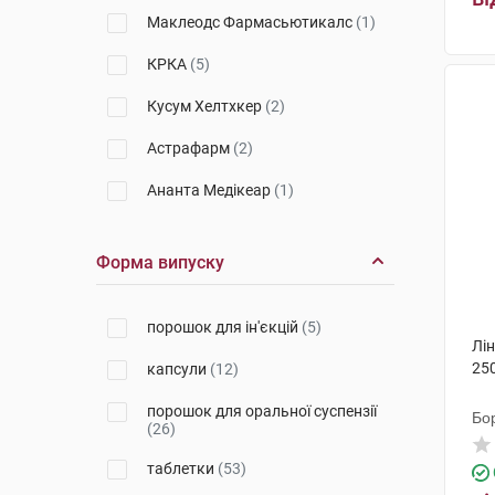
Маклеодс Фармасьютикалс
(1)
КРКА
(5)
Кусум Хелтхкер
(2)
Астрафарм
(2)
Ананта Медікеар
(1)
Сан Фармасьютикал Індастріз
(1)
Форма випуску
Хаупт Фарма Латіна
(2)
порошок для ін'єкцій
(5)
Фарма Інтернешенал
(2)
Лі
250
капсули
(12)
Меркле
(1)
порошок для оральної суспензії
С.К.Сандоз
(6)
Бо
(26)
Медокемі
(4)
таблетки
(53)