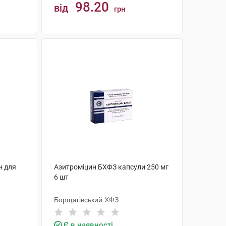
98.20
від
грн
КУПИТИ
н для
Азитроміцин БХФЗ капсули 250 мг
6 шт
Борщагівський ХФЗ
Є в наявності