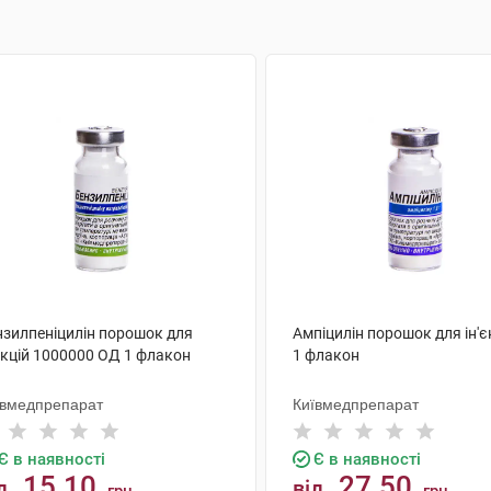
нзилпеніцилін порошок для
Ампіцилін порошок для ін'єк
єкцій 1000000 ОД 1 флакон
1 флакон
ївмедпрепарат
Київмедпрепарат
Є в наявності
Є в наявності
15.10
27.50
д
від