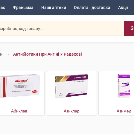
нас
Франшиза
Наші аптеки
Оплата і доставка
Акції
З
ні
Антибіотики При Ангіні У Радехові
Абиклав
Азиклар
Азимед