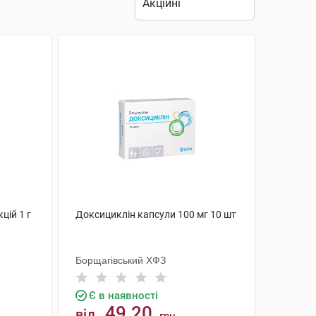
цій 1 г
Доксициклін капсули 100 мг 10 шт
Борщагівський ХФЗ
Є в наявності
49.20
від