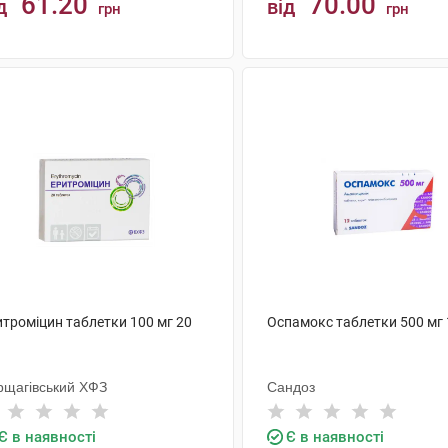
61.20
70.00
д
від
грн
грн
КУПИТИ
КУПИТИ
итроміцин таблетки 100 мг 20
Оспамокс таблетки 500 мг 
рщагівський ХФЗ
Сандоз
Є в наявності
Є в наявності