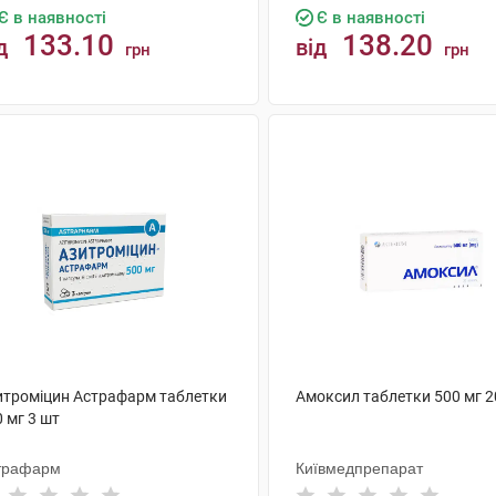
Є в наявності
Є в наявності
133.10
138.20
д
від
грн
грн
КУПИТИ
КУПИТИ
итроміцин Астрафарм таблетки
Амоксил таблетки 500 мг 2
 мг 3 шт
трафарм
Київмедпрепарат