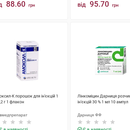
88.60
95.70
д
від
грн
грн
КУПИТИ
КУПИТИ
ксил-К порошок для ін'єкцій 1
Лінкоміцин Дарниця розчи
,2 г 1 флакон
ін'єкцій 30 % 1 мл 10 ампул
ївмедпрепарат
Дарниця ФФ
Є в наявності
Є в наявності