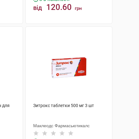
120.60
від
грн
КУПИТИ
н для
Зитрокс таблетки 500 мг 3 шт
Маклеодс Фармасьютикалс