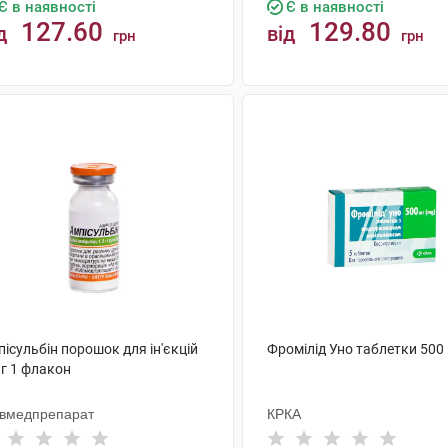
Є в наявності
Є в наявності
127.60
129.80
д
від
грн
грн
КУПИТИ
КУПИТИ
ісульбін порошок для ін'єкцій
Фромілід Уно таблетки 500 
 г 1 флакон
ївмедпрепарат
КРКА