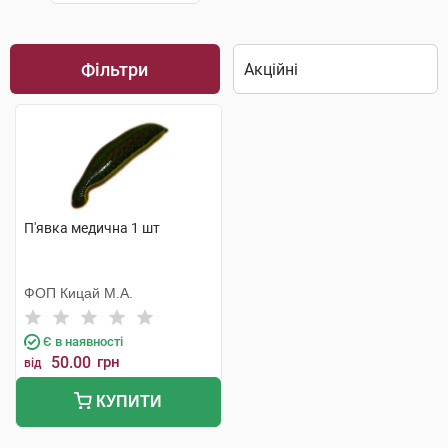
Фільтри
П'явка медична 1 шт
ФОП Кицай М.А.
Є в наявності
50.00
грн
від
КУПИТИ