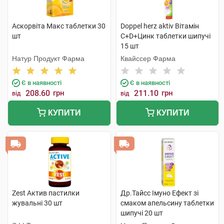
Аскорвіта Макс таблетки 30
Doppel herz aktiv Вітамін
шт
С+D+Цинк таблетки шипучі
15 шт
Натур Продукт Фарма
Квайссер Фарма
Є в наявності
Є в наявності
208.60
грн
211.10
грн
від
від
КУПИТИ
КУПИТИ
Zest Актив пастилки
Др.Тайсс Імуно Ефект зі
жувальні 30 шт
смаком апельсину таблетки
шипучі 20 шт