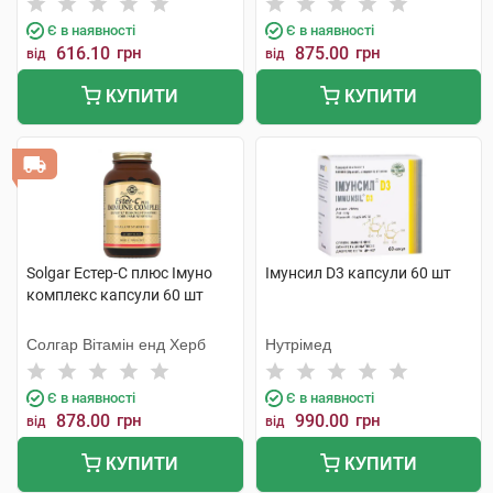
Є в наявності
Є в наявності
616.10
грн
875.00
грн
від
від
КУПИТИ
КУПИТИ
Solgar Естер-С плюс Імуно
Імунсил D3 капсули 60 шт
комплекс капсули 60 шт
Солгар Вітамін енд Херб
Нутрімед
Є в наявності
Є в наявності
878.00
грн
990.00
грн
від
від
КУПИТИ
КУПИТИ