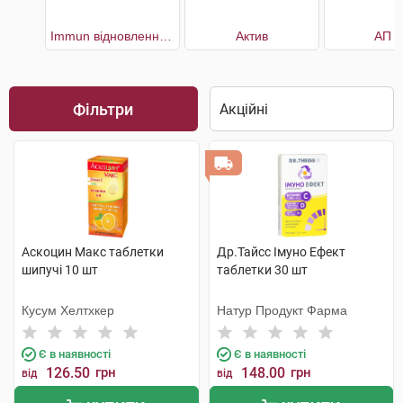
Immun відновлення імунної системи 30 днів
Актив
АП 1
Фільтри
Аскоцин Макс таблетки
Др.Тайсс Імуно Ефект
шипучі 10 шт
таблетки 30 шт
Кусум Хелтхкер
Натур Продукт Фарма
Є в наявності
Є в наявності
126.50
грн
148.00
грн
від
від