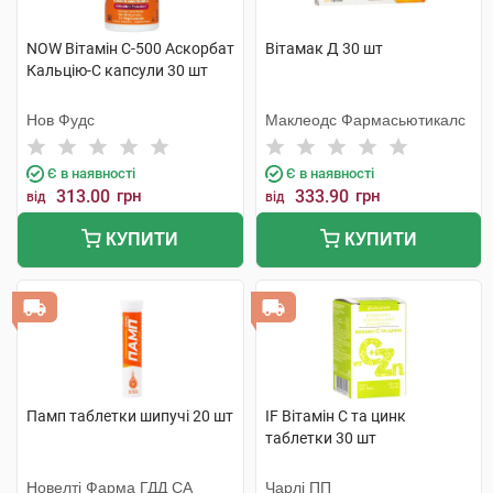
NOW Вітамін С-500 Аскорбат
Вітамак Д 30 шт
Кальцію-С капсули 30 шт
Нов Фудс
Маклеодс Фармасьютикалс
Є в наявності
Є в наявності
313.00
грн
333.90
грн
від
від
КУПИТИ
КУПИТИ
Памп таблетки шипучі 20 шт
IF Вітамін С та цинк
таблетки 30 шт
Новелті Фарма ГДД СА
Чарлі ПП