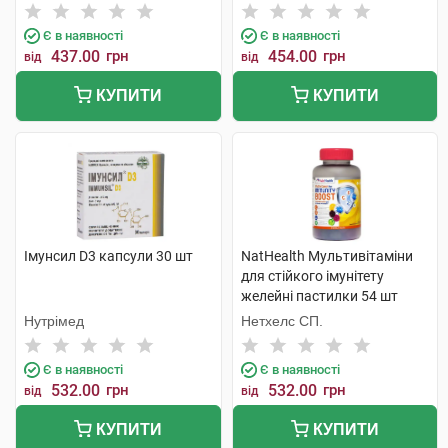
Є в наявності
Є в наявності
437.00
грн
454.00
грн
від
від
КУПИТИ
КУПИТИ
Імунсил D3 капсули 30 шт
NatHealth Мультивітаміни
для стійкого імунітету
желейні пастилки 54 шт
Нутрімед
Нетхелс СП.
Є в наявності
Є в наявності
532.00
грн
532.00
грн
від
від
КУПИТИ
КУПИТИ