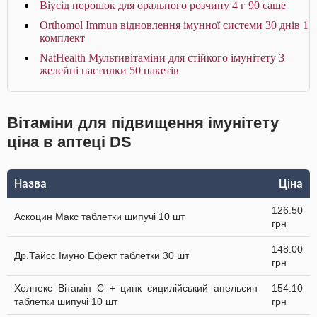
Віусід порошок для орального розчину 4 г 90 саше
Orthomol Immun відновлення імунної системи 30 днів 1
комплект
NatHealth Мультивітаміни для стійкого імунітету 3
желейні пастилки 50 пакетів
Вітаміни для підвищення імунітету
ціна в аптеці DS
Назва
Ціна
126.50
Аскоцин Макс таблетки шипучі 10 шт
грн
148.00
Др.Тайсс Імуно Ефект таблетки 30 шт
грн
Хелпекс Вітамін С + цинк сицилійський апельсин
154.10
таблетки шипучі 10 шт
грн