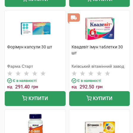
Форімун капсули 30 шт
Квадевіт Імун таблетки 30
шт
Фарма Старт
Київський вітамінний завод
Є в наявності
Є в наявності
291.40
грн
292.50
грн
від
від
КУПИТИ
КУПИТИ