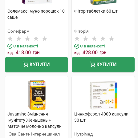
Солемакс Імуно порошок 10
Фітор таблетки 60 шт
саше
Солефарм
Фіторія
Є в наявності
Є в наявності
418.00
грн
428.00
грн
від
від
КУПИТИ
КУПИТИ
Juvamine Зміцнення
Цинкоферол-4000 капсули
імунітету Женьшень +
30 шт
Маточне молочко капсули
30 шт
Юва Санте Інтернешинал
Нутрімед