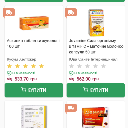
Аскоцин таблетки жувальні
Juvamine Сила організму
100 шт
Вітамін C + маточне молочко
капсули 50 шт
Кусум Хелтхкер
Юва Санте Інтернешинал
Є в наявності
Є в наявності
533.70
грн
562.00
грн
від
від
КУПИТИ
КУПИТИ