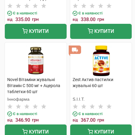
Є в наявності
Є в наявності
335.00
грн
338.00
грн
від
від
КУПИТИ
КУПИТИ
Novel Вітаміни жувальні
Zest Актив пастилки
Вітамін C 500 мг + Ацерола
жувальні 60 шт
таблетки 60 шт
Іннофарма
S.I.I.T.
Є в наявності
Є в наявності
346.90
грн
367.00
грн
від
від
КУПИТИ
КУПИТИ