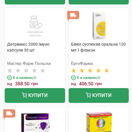
Детрімакс 2000 Імуно
Бівел суспензія оральна 120
капсули 30 шт
мл 1 флакон
Мастер Фарм Польска
ЕргоФарма
Є в наявності
Є в наявності
388.50
грн
406.50
грн
від
від
КУПИТИ
КУПИТИ