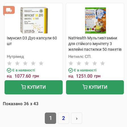
Імунсил D3 Дуо капсули 60
NatHealth Мультивітаміни
шт
для стійкого імунітету 3
желейні пастилки 50 пакетів
Нутрімед
Нетхелс СП.
Є в наявності
Є в наявності
1077.60
грн
1251.00
грн
від
від
КУПИТИ
КУПИТИ
Показано
36
з
43
1
2
›