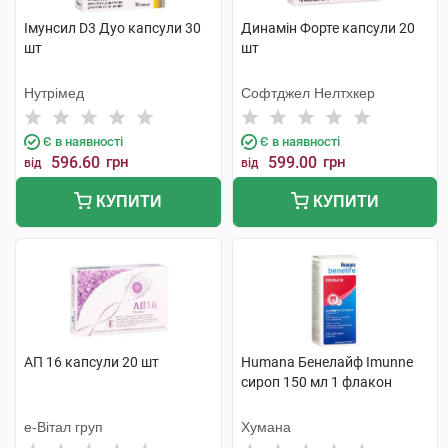
Імунсил D3 Дуо капсули 30
Динамін Форте капсули 20
шт
шт
Нутрімед
Софтджел Нелтхкер
Є в наявності
Є в наявності
596.60
грн
599.00
грн
від
від
КУПИТИ
КУПИТИ
АП 16 капсули 20 шт
Humana Бенелайф Imunne
сироп 150 мл 1 флакон
е-Вітал груп
Хумана