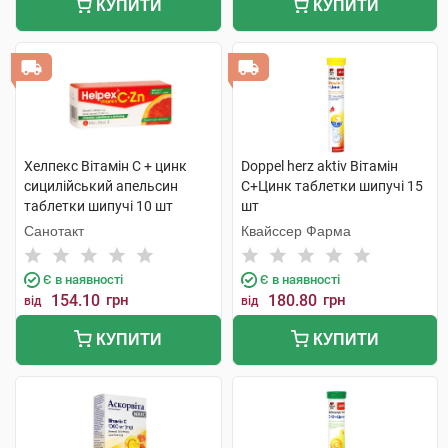
КУПИТИ
КУПИТИ
Хелпекс Вітамін С + цинк
Doppel herz aktiv Вітамін
сицилійський апельсин
С+Цинк таблетки шипучі 15
таблетки шипучі 10 шт
шт
Санотакт
Квайссер Фарма
Є в наявності
Є в наявності
154.10
грн
180.80
грн
від
від
КУПИТИ
КУПИТИ