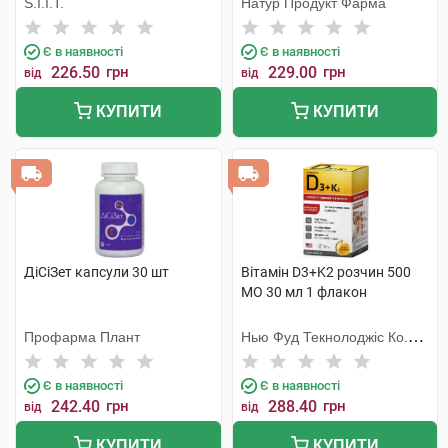
S.I.I.T.
Натур Продукт Фарма
Є в наявності
Є в наявності
226.50
грн
229.00
грн
від
від
КУПИТИ
КУПИТИ
ДіСіЗет капсули 30 шт
Вітамін D3+K2 розчин 500
МО 30 мл 1 флакон
Профарма Плант
Нью Фуд Текнолоджіс Ко.
Лтд
Є в наявності
Є в наявності
242.40
грн
288.40
грн
від
від
КУПИТИ
КУПИТИ