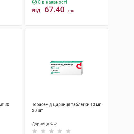
Є в наявності
67.40
від
грн
КУПИТИ
мг 30
Торасемід Дарниця таблетки 10 мг
30 шт
Дарниця ФФ