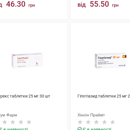
46.30
55.50
д
від
грн
грн
КУПИТИ
КУПИТИ
рекс таблетки 25 мг 30 шт
Гіпотіазид таблетки 25 мг 
сум Фарм
Хіноїн Прайвіт
Є в наявності
Є в наявності