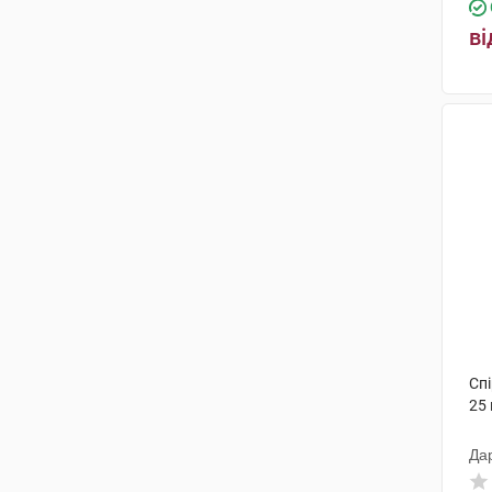
ві
Сп
25 
Да