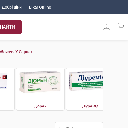
Добрі ціни
Likar Online
НАЙТИ
Обличчя У Сарнах
Діорен
Діуремід