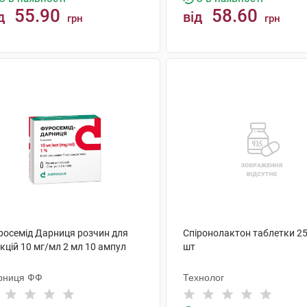
55.90
58.60
д
від
грн
грн
КУПИТИ
КУПИТИ
росемід Дарниця розчин для
Спіронолактон таблетки 25
єкцій 10 мг/мл 2 мл 10 ампул
шт
рниця ФФ
Технолог