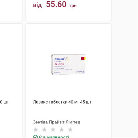
55.60
від
грн
КУПИТИ
20 шт
Лазикс таблетки 40 мг 45 шт
Зентіва Прайвіт Лімітед
Є в наявності