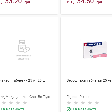
33.20
34.50
д
від
грн
грн
КУПИТИ
КУПИТИ
лактон таблетки 25 мг 20 шт
Верошпірон таблетки 25 мг
рлд Медицин Ілач Сан. Ве Тідж
Гедеон Ріхтер
Є в наявності
Є в наявності