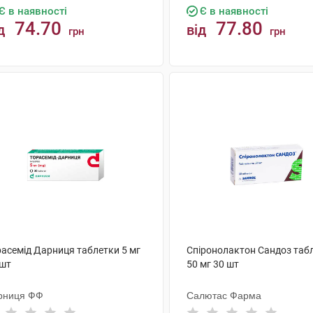
Є в наявності
Є в наявності
74.70
77.80
д
від
грн
грн
КУПИТИ
КУПИТИ
расемід Дарниця таблетки 5 мг
Спіронолактон Сандоз таб
 шт
50 мг 30 шт
рниця ФФ
Салютас Фарма