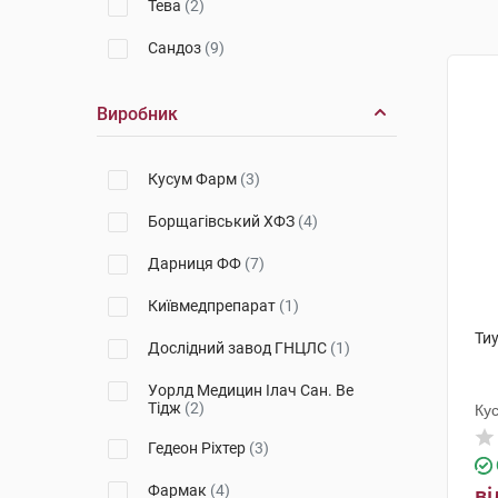
Тева
(2)
Сандоз
(9)
Виробник
Кусум Фарм
(3)
Борщагівський ХФЗ
(4)
Дарниця ФФ
(7)
Київмедпрепарат
(1)
Тиу
Дослідний завод ГНЦЛС
(1)
Уорлд Медицин Ілач Сан. Ве
Тідж
(2)
Ку
Гедеон Ріхтер
(3)
Фармак
(4)
ві