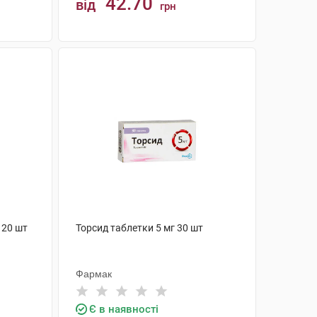
42.70
від
грн
КУПИТИ
 20 шт
Торсид таблетки 5 мг 30 шт
Фармак
Є в наявності