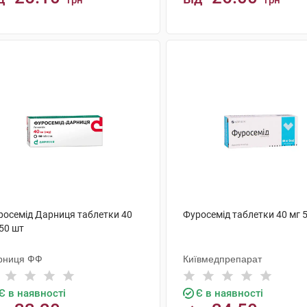
грн
грн
КУПИТИ
КУПИТИ
росемід Дарниця таблетки 40
Фуросемід таблетки 40 мг 
50 шт
рниця ФФ
Київмедпрепарат
Є в наявності
Є в наявності