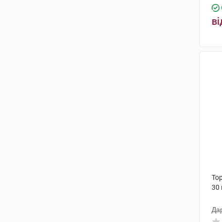
ві
То
30
Да