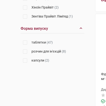
Хіноїн Прайвіт
(2)
Зентіва Прайвіт Лімітед
(1)
Технолог
(3)
Форма випуску
Гледфарм ЛТД
(2)
таблетки
(47)
ПЛІВА Хрватска
(2)
розчин для ін'єкцій
(8)
Салютас Фарма
(2)
капсули
(2)
Київський вітамінний завод
(2)
Лек Фармацевтична компанія
(6)
Фу
мг 
Артура Фармасьютікалз
(1)
Да
Лекхім-Харків
(2)
Польфарма
(1)