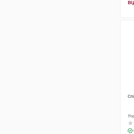
ві
Артезан Фарма
(3)
Берлін-Хемі
(3)
Менаріні Мануфактурінг
(1)
СолютасФарма
(1)
Спі
Уо