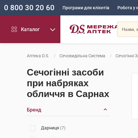
0 800 30 20 60
Програми для клієнтів
Робота у 
Каталог
Аптека D.S.
Сечовидільна Система
Сечогінні 
Сечогінні засоби
при набряках
обличчя в Сарнах
Бренд
Дарниця
(7)