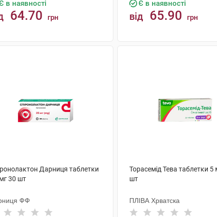
Є в наявності
Є в наявності
64.70
65.90
д
від
грн
грн
КУПИТИ
КУПИТИ
іронолактон Дарниця таблетки
Торасемід Тева таблетки 5 
мг 30 шт
шт
рниця ФФ
ПЛІВА Хрватска