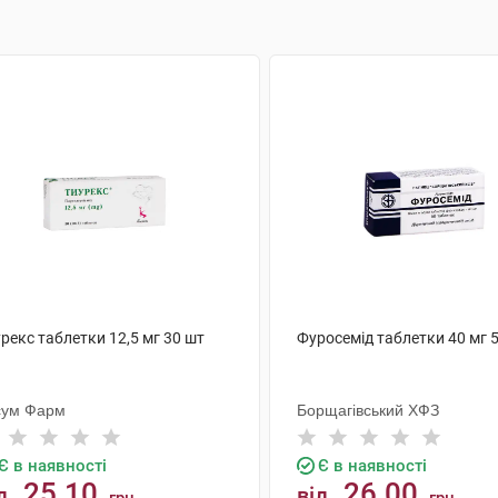
рекс таблетки 12,5 мг 30 шт
Фуросемід таблетки 40 мг 
сум Фарм
Борщагівський ХФЗ
Є в наявності
Є в наявності
25.10
26.00
д
від