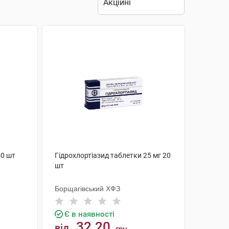
50 шт
Гідрохлортіазид таблетки 25 мг 20
шт
Борщагівський ХФЗ
Є в наявності
32.20
від