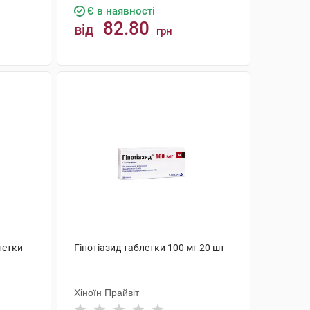
Є в наявності
82.80
від
грн
КУПИТИ
летки
Гіпотіазид таблетки 100 мг 20 шт
Хіноїн Прайвіт