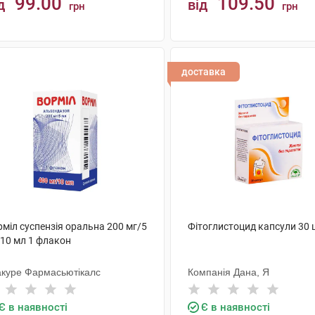
99.00
109.50
д
від
грн
грн
КУПИТИ
КУПИТИ
доставка
міл суспензія оральна 200 мг/5
Фітоглистоцид капсули 30 
 10 мл 1 флакон
акуре Фармасьютікалс
Компанія Дана, Я
Є в наявності
Є в наявності