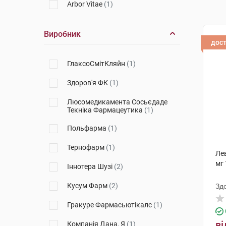
Arbor Vitae
(1)
Виробник
дос
ГлаксоСмітКляйн
(1)
Здоров'я ФК
(1)
Люсомедикамента Сосьєдаде
Текніка Фармацеутика
(1)
Польфарма
(1)
Тернофарм
(1)
Ле
мг 
Іннотера Шузі
(2)
Кусум Фарм
(2)
Зд
Гракуре Фармасьютікалс
(1)
ві
Компанія Дана, Я
(1)