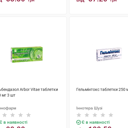
грн
грн
КУПИТИ
КУПИТИ
бендазол Arbor Vitae таблетки
Гельмінтокс таблетки 250 
 мг 3 шт
рнофарм
Іннотера Шузі
Є в наявності
Є в наявності