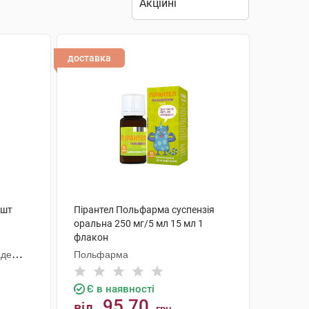
доставка
 шт
Пірантел Польфарма суспензія
оральна 250 мг/5 мл 15 мл 1
флакон
аде
Польфарма
Є в наявності
95.70
від