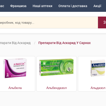
нас
Франшиза
Наші аптеки
Оплата і доставка
Акції
З
парати Від Аскарид
Препарати Від Аскарид У Сарнах
Альбела
Альбендазол
Альдазол