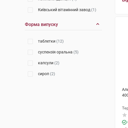
Київський вітамінний завод
(1)
Гедеон Ріхтер Румунія
(3)
Форма випуску
Фармаклер
(1)
таблетки
(12)
Мепро Фармасьютикалс Пріват
(1)
суспензія оральна
(5)
Віола
(1)
капсули
(2)
Сур'я Гербал Лімітед
(2)
сироп
(2)
Кусум Хелтхкер
(1)
Аль
400
Те