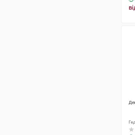
ві
Де
Ге