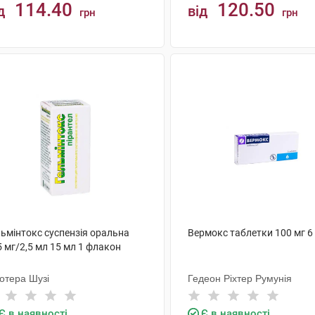
114.40
120.50
д
від
грн
грн
КУПИТИ
КУПИТИ
льмінтокс суспензія оральна
Вермокс таблетки 100 мг 6
 мг/2,5 мл 15 мл 1 флакон
отера Шузі
Гедеон Ріхтер Румунія
Є в наявності
Є в наявності