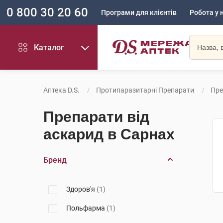
0 800 30 20 60
Програми для клієнтів
Робота у 
Каталог
Аптека D.S.
Протипаразитарні Препарати
Пре
Препарати від
аскарид в Сарнах
Бренд
Здоров'я
(1)
Польфарма
(1)