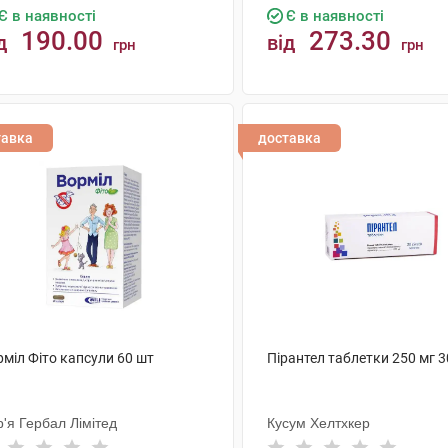
Є в наявності
Є в наявності
190.00
273.30
д
від
грн
грн
КУПИТИ
КУПИТИ
тавка
доставка
міл Фіто капсули 60 шт
Пірантел таблетки 250 мг 3
'я Гербал Лімітед
Кусум Хелтхкер