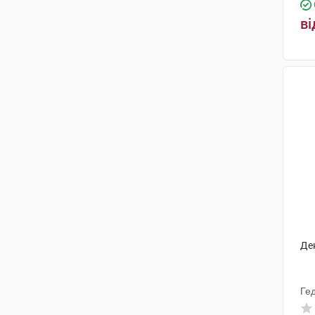
ві
Де
Ге