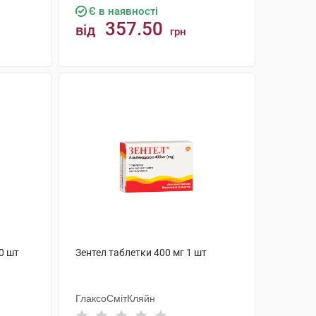
Є в наявності
357.50
від
грн
КУПИТИ
0 шт
Зентел таблетки 400 мг 1 шт
ГлаксоСмітКляйн