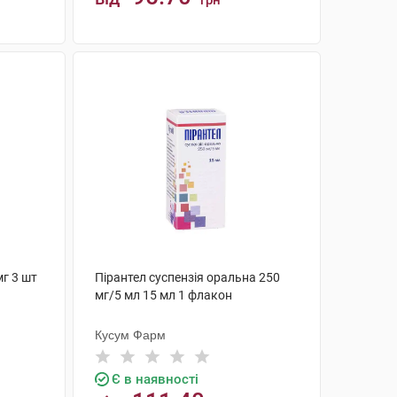
грн
КУПИТИ
мг 3 шт
Пірантел суспензія оральна 250
мг/5 мл 15 мл 1 флакон
Кусум Фарм
Є в наявності