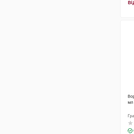
ві
Вор
мл
Гр