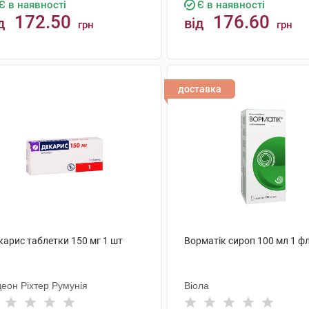
Є в наявності
Є в наявності
172.50
176.60
д
від
грн
грн
КУПИТИ
КУПИТИ
доставка
карис таблетки 150 мг 1 шт
Ворматік сироп 100 мл 1 ф
деон Ріхтер Румунія
Віола