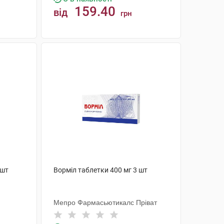
159.40
від
грн
КУПИТИ
 шт
Ворміл таблетки 400 мг 3 шт
Мепро Фармасьютикалс Пріват