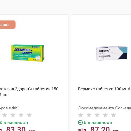
тавка
вамізол Здоров'я таблетки 150
Вермокс таблетки 100 мг 6
1 шт
оров'я ФК
Люсомедикамента Сосьєд
Текніка Фармацеутика
Є в наявності
Є в наявності
83.30
87.20
д
від