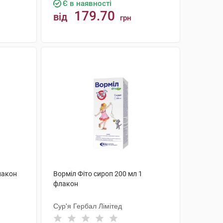
Є в наявності
179.70
від
грн
КУПИТИ
лакон
Ворміл Фіто сироп 200 мл 1
флакон
Сур'я Гербал Лімітед