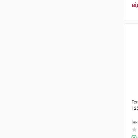
ві
Ге
125
Інн