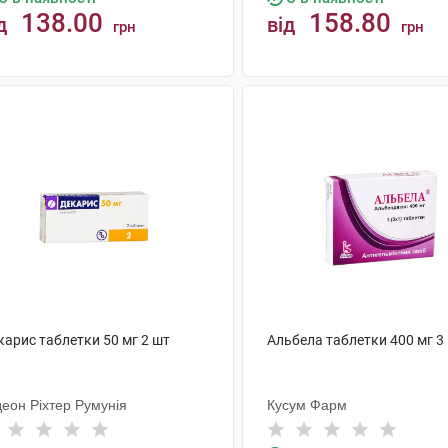
138.00
158.80
д
від
грн
грн
КУПИТИ
КУПИТИ
карис таблетки 50 мг 2 шт
Альбела таблетки 400 мг 3
деон Ріхтер Румунія
Кусум Фарм