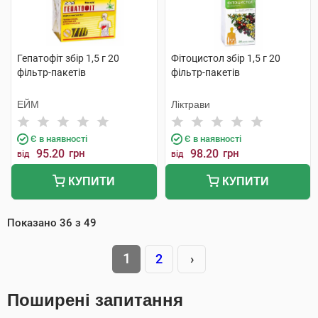
Гепатофіт збір 1,5 г 20
Фітоцистол збір 1,5 г 20
фільтр-пакетів
фільтр-пакетів
ЕЙМ
Ліктрави
Є в наявності
Є в наявності
95.20
грн
98.20
грн
від
від
КУПИТИ
КУПИТИ
Показано
36
з
49
1
2
›
Поширені запитання