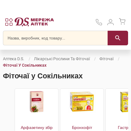
Аптека D.S.
Лікарські Рослини Та Фіточаї
Фіточаї
Фіточаї У Сокільниках
Фіточаї у Сокільниках
Арфазетину збір
Бронхофіт
Гастро