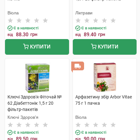
Віола
Ліктрави
Є в наявності
Є в наявності
88.30
грн
89.40
грн
від
від
КУПИТИ
КУПИТИ
Ключі Здоров'я Фіточай №
Арфазетину збір Arbor Vitae
62 Діабеттонік 1,5 г 20
75 г 1 пачка
фільтр-пакетів
Ключі Здоров'я
Віола
Є в наявності
Є в наявності
89.50
грн
90.00
грн
від
від