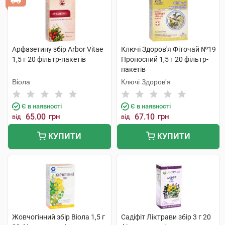
Арфазетину збір Arbor Vitae
Ключі Здоров'я Фіточай №19
1,5 г 20 фільтр-пакетів
Проносний 1,5 г 20 фільтр-
пакетів
Віола
Ключі Здоров'я
Є в наявності
Є в наявності
65.00
грн
67.10
грн
від
від
КУПИТИ
КУПИТИ
Жовчогінний збір Віола 1,5 г
Садіфіт Ліктрави збір 3 г 20