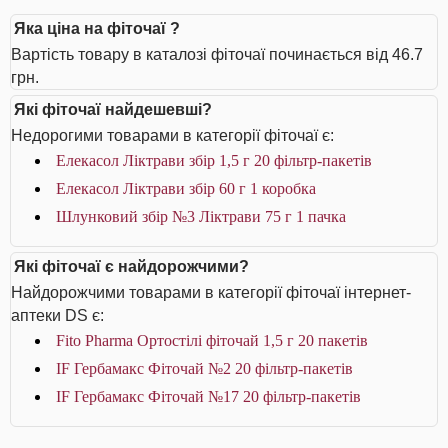
Яка ціна на фіточаї ?
Вартість товару в каталозі фіточаї починається від 46.7
грн.
Які фіточаї найдешевші?
Недорогими товарами в категорії фіточаї є:
Елекасол Ліктрави збір 1,5 г 20 фільтр-пакетів
Елекасол Ліктрави збір 60 г 1 коробка
Шлунковий збір №3 Ліктрави 75 г 1 пачка
Які фіточаї є найдорожчими?
Найдорожчими товарами в категорії фіточаї інтернет-
аптеки DS є:
Fito Pharma Ортостілі фіточай 1,5 г 20 пакетів
IF Гербамакс Фіточай №2 20 фільтр-пакетів
IF Гербамакс Фіточай №17 20 фільтр-пакетів