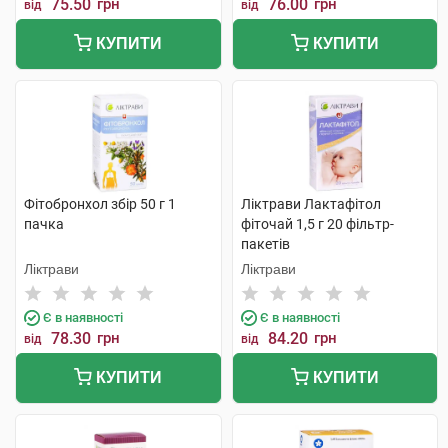
75.50
грн
76.00
грн
від
від
КУПИТИ
КУПИТИ
Фітобронхол збір 50 г 1
Ліктрави Лактафітол
пачка
фіточай 1,5 г 20 фільтр-
пакетів
Ліктрави
Ліктрави
Є в наявності
Є в наявності
78.30
грн
84.20
грн
від
від
КУПИТИ
КУПИТИ