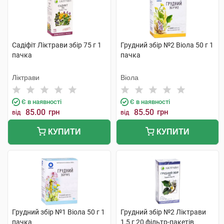
Садіфіт Ліктрави збір 75 г 1
Грудний збір №2 Віола 50 г 1
пачка
пачка
Ліктрави
Віола
Є в наявності
Є в наявності
85.00
грн
85.50
грн
від
від
КУПИТИ
КУПИТИ
Грудний збір №1 Віола 50 г 1
Грудний збір №2 Ліктрави
пачка
1,5 г 20 фільтр-пакетів