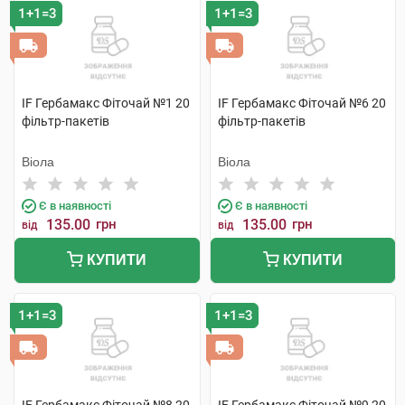
1+1=3
1+1=3
IF Гербамакс Фіточай №1 20
IF Гербамакс Фіточай №6 20
фільтр-пакетів
фільтр-пакетів
Віола
Віола
Є в наявності
Є в наявності
135.00
грн
135.00
грн
від
від
КУПИТИ
КУПИТИ
1+1=3
1+1=3