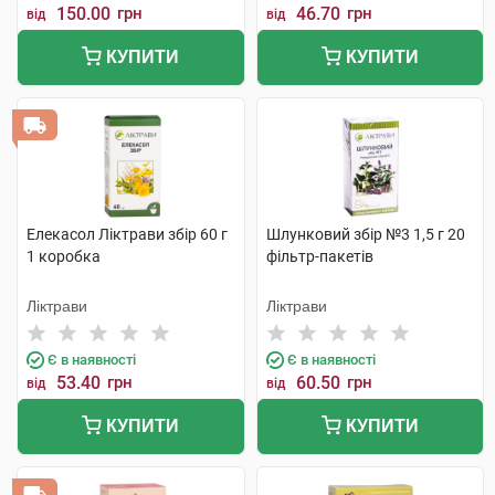
150.00
грн
46.70
грн
від
від
КУПИТИ
КУПИТИ
Елекасол Ліктрави збір 60 г
Шлунковий збір №3 1,5 г 20
1 коробка
фільтр-пакетів
Ліктрави
Ліктрави
Є в наявності
Є в наявності
53.40
грн
60.50
грн
від
від
КУПИТИ
КУПИТИ