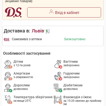
акційних товарів
)
Вхід в кабінет
Доставка в:
Львів
Самовивіз з аптеки
Безкоштовно
Особливості застосування
Дітям
Вагітним
з 12-ти років
заборонено
Алергікам
Годуючим
з обережністю
заборонено
Дорослим
Діабетикам
дозволено
дозволено
Температура зберігання
Взаємодія з їжею
не вище 25°C
за 15-20 хвилин до прийому
їжі