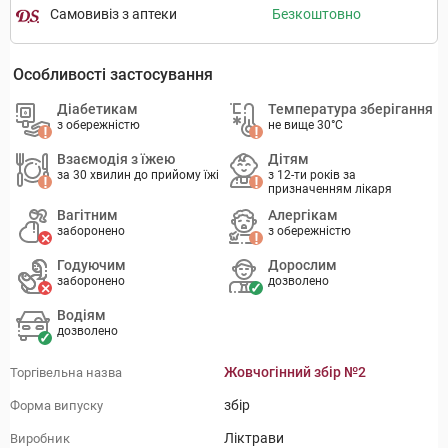
Самовивіз з аптеки
Безкоштовно
Особливості застосування
Діабетикам
Температура зберігання
з обережністю
не вище 30°C
Взаємодія з їжею
Дітям
за 30 хвилин до прийому їжі
з 12-ти років за
призначенням лікаря
Вагітним
Алергікам
заборонено
з обережністю
Годуючим
Дорослим
заборонено
дозволено
Водіям
дозволено
Жовчогінний збір №2
Торгівельна назва
збір
Форма випуску
Ліктрави
Виробник