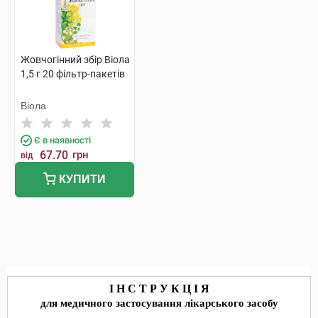
Жовчогінний збір Віола
1,5 г 20 фільтр-пакетів
Віола
Є в наявності
67.70
грн
від
КУПИТИ