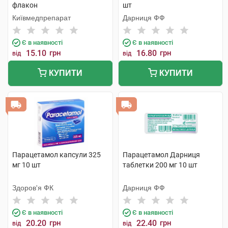
флакон
шт
Київмедпрепарат
Дарниця ФФ
Є в наявності
Є в наявності
15.10
грн
16.80
грн
від
від
КУПИТИ
КУПИТИ
Парацетамол капсули 325
Парацетамол Дарниця
мг 10 шт
таблетки 200 мг 10 шт
Здоров'я ФК
Дарниця ФФ
Є в наявності
Є в наявності
20.20
грн
22.40
грн
від
від