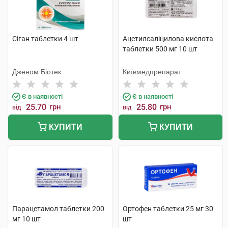
Сіган таблетки 4 шт
Ацетилсаліцилова кислота
таблетки 500 мг 10 шт
Дженом Біотек
Київмедпрепарат
Є в наявності
Є в наявності
25.70
грн
25.80
грн
від
від
КУПИТИ
КУПИТИ
Парацетамол таблетки 200
Ортофен таблетки 25 мг 30
мг 10 шт
шт