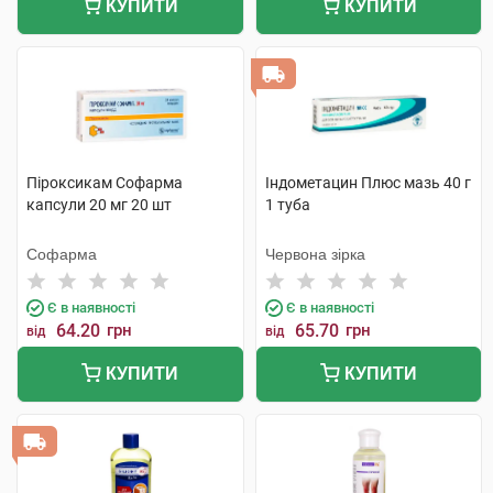
КУПИТИ
КУПИТИ
Піроксикам Софарма
Індометацин Плюс мазь 40 г
капсули 20 мг 20 шт
1 туба
Софарма
Червона зірка
Є в наявності
Є в наявності
64.20
грн
65.70
грн
від
від
КУПИТИ
КУПИТИ