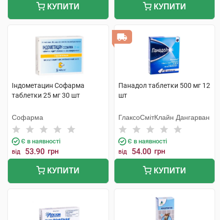
КУПИТИ
КУПИТИ
Індометацин Софарма
Панадол таблетки 500 мг 12
таблетки 25 мг 30 шт
шт
Софарма
ГлаксоСмітКлайн Дангарван
Є в наявності
Є в наявності
53.90
грн
54.00
грн
від
від
КУПИТИ
КУПИТИ