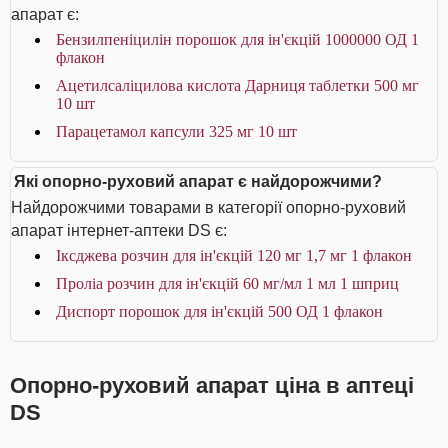
апарат є:
Бензилпеніцилін порошок для ін'єкцій 1000000 ОД 1
флакон
Ацетилсаліцилова кислота Дарниця таблетки 500 мг
10 шт
Парацетамол капсули 325 мг 10 шт
Які опорно-руховий апарат є найдорожчими?
Найдорожчими товарами в категорії опорно-руховий
апарат інтернет-аптеки DS є:
Іксджева розчин для ін'єкцій 120 мг 1,7 мг 1 флакон
Проліа розчин для ін'єкцій 60 мг/мл 1 мл 1 шприц
Диспорт порошок для ін'єкцій 500 ОД 1 флакон
Опорно-руховий апарат ціна в аптеці
DS