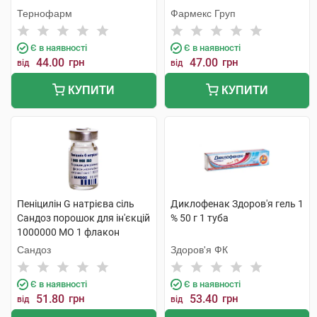
Тернофарм
Фармекс Груп
Є в наявності
Є в наявності
44.00
грн
47.00
грн
від
від
КУПИТИ
КУПИТИ
Пеніцилін G натрієва сіль
Диклофенак Здоров'я гель 1
Сандоз порошок для ін'єкцій
% 50 г 1 туба
1000000 МО 1 флакон
Сандоз
Здоров'я ФК
Є в наявності
Є в наявності
51.80
грн
53.40
грн
від
від