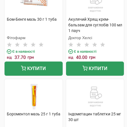
Бом-Бенге мазь 30 г 1 туба
Акулячий Хрящ крем-
бальзам для суглобів 100 мл
1 пауч
Фітофарм
Доктор Хелсі
Є в наявності
Є в наявності
37.70
грн
40.00
грн
від
від
КУПИТИ
КУПИТИ
Бороментол мазь 25 г 1 туба
Індометацин таблетки 25 мг
30 шт