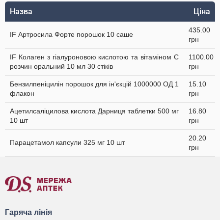
Назва
Ціна
435.00
IF Артросила Форте порошок 10 саше
грн
IF Колаген з гіалуроновою кислотою та вітаміном C
1100.00
розчин оральний 10 мл 30 стіків
грн
Бензилпеніцилін порошок для ін'єкцій 1000000 ОД 1
15.10
флакон
грн
Ацетилсаліцилова кислота Дарниця таблетки 500 мг
16.80
10 шт
грн
20.20
Парацетамол капсули 325 мг 10 шт
грн
Гаряча лінія