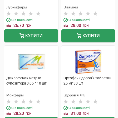
Лубнифарм
Вітаміни
Є в наявності
Є в наявності
26.70
грн
28.00
грн
від
від
КУПИТИ
КУПИТИ
Диклофенак натрію
Ортофен Здоров'я таблетки
супозиторії 0,05 г 10 шт
25 мг 30 шт
Монфарм
Здоров'я ФК
Є в наявності
Є в наявності
28.20
грн
31.00
грн
від
від