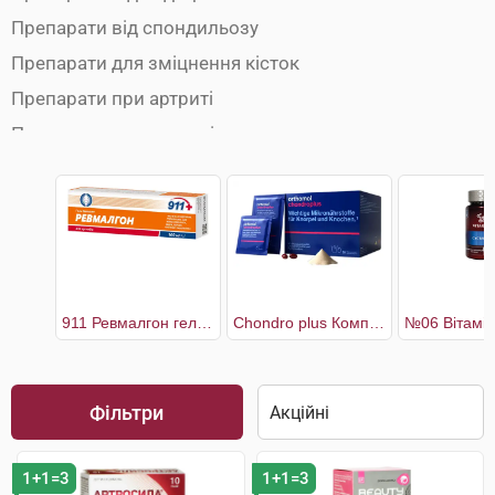
Препарати від спондильозу
Препарати для зміцнення кісток
Препарати при артриті
Препарати при артрозі
Препарати при бурситі
Препарати при міозиті
Препарати при остеопорозі
Препарати при радикуліті
Препарати при ревматизмі
911 Ревмалгон гель-бальзам для суглобів
Chondro plus Комплекс для здоров'я кісток і хрящів 30 днів
Препарати при розтягуванні зв'язок
Протизапальні препарати
Фільтри
Хондропротектори
1+1=3
1+1=3