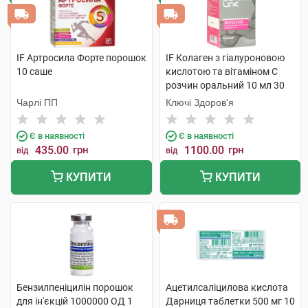
IF Артросила Форте порошок
IF Колаген з гіалуроновою
10 саше
кислотою та вітаміном C
розчин оральний 10 мл 30
стіків
Чарлі ПП
Ключі Здоров'я
Є в наявності
Є в наявності
435.00
грн
1100.00
грн
від
від
КУПИТИ
КУПИТИ
Бензилпеніцилін порошок
Ацетилсаліцилова кислота
для ін'єкцій 1000000 ОД 1
Дарниця таблетки 500 мг 10