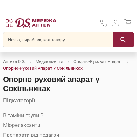
Аптека D.S.
Медикаменти
Опорно-Руховий Апарат
Опорно-Руховий Апарат У Сокільниках
Опорно-руховий апарат у
Сокільниках
Підкатегорії
Вітаміни групи В
Міорелаксанти
Препарати від подагри