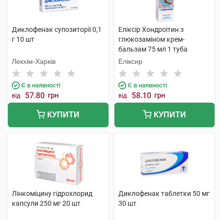
Диклофенак супозиторії 0,1
Еліксір Хондроітин з
г 10 шт
глюкозаміном крем-
бальзам 75 мл 1 туба
Лекхім-Харків
Еліксир
Є в наявності
Є в наявності
57.80
грн
58.10
грн
від
від
КУПИТИ
КУПИТИ
Лінкоміцину гідрохлорид
Диклофенак таблетки 50 мг
капсули 250 мг 20 шт
30 шт