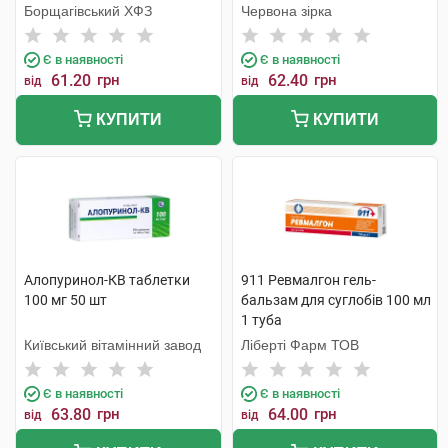
Борщагівський ХФЗ
Червона зірка
Є в наявності
Є в наявності
61.20
грн
62.40
грн
від
від
КУПИТИ
КУПИТИ
Алопуринол-КВ таблетки
911 Ревмалгон гель-
100 мг 50 шт
бальзам для суглобів 100 мл
1 туба
Київський вітамінний завод
Ліберті Фарм ТОВ
Є в наявності
Є в наявності
63.80
грн
64.00
грн
від
від