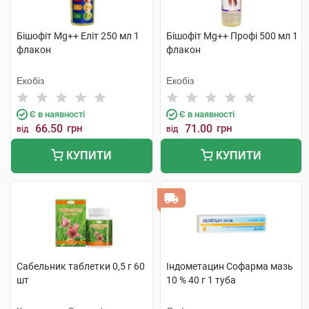
Бішофіт Mg++ Еліт 250 мл 1
Бішофіт Mg++ Профі 500 мл 1
флакон
флакон
Екобіз
Екобіз
Є в наявності
Є в наявності
66.50
грн
71.00
грн
від
від
КУПИТИ
КУПИТИ
Сабельник таблетки 0,5 г 60
Індометацин Софарма мазь
шт
10 % 40 г 1 туба