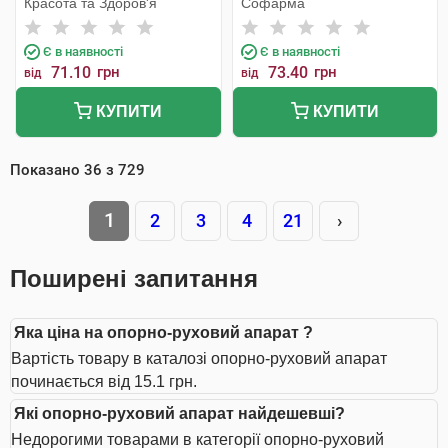
Красота та Здоров'я
Софарма
Є в наявності
Є в наявності
71.10
грн
73.40
грн
від
від
КУПИТИ
КУПИТИ
Показано
36
з
729
1
2
3
4
21
›
Поширені запитання
Яка ціна на опорно-руховий апарат ?
Вартість товару в каталозі опорно-руховий апарат
починається від 15.1 грн.
Які опорно-руховий апарат найдешевші?
Недорогими товарами в категорії опорно-руховий