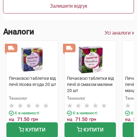
Залишити відгук
Аналоги
Усі аналоги
Печаєвскі таблетки від
Печаєвскі таблетки від
Печає
печії лісова ягода 20 шт
печії зі смаком малини
печії 
20 шт
манда
Технолог
Технолог
Техно
Є в наявності
Є в наявності
Є в
71.50
грн
71.50
грн
8
від
від
від
КУПИТИ
КУПИТИ