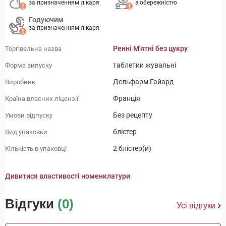
за призначенням лікаря
з обережністю
Годуючим
за призначенням лікаря
Ренні М'ятні без цукру
Торгівельна назва
таблетки жувальні
Форма випуску
Дельфарм Гайард
Виробник
Франція
Країна власник ліцензії
Без рецепту
Умови відпуску
блістер
Вид упаковки
2 блістер(и)
Кількість в упаковці
Дивитися властивості номенклатури
Відгуки
(0)
Усі відгуки