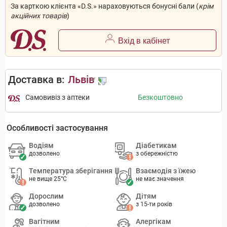
За карткою клієнта «D.S.» нараховуються бонусні бали (
крім
акційних товарів
)
Вхід в кабінет
Доставка в:
Львів
Самовивіз з аптеки
Безкоштовно
Особливості застосування
Водіям
Діабетикам
дозволено
з обережністю
Температура зберігання
Взаємодія з їжею
не вище 25°C
не має значення
Дорослим
Дітям
дозволено
з 15-ти років
Вагітним
Алергікам