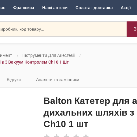
нас
Франшиза
Наші аптеки
Оплата і доставка
Акції
З
тимент
Інструменти Для Анестезії
хів З Вакуум Контролем Ch10 1 Шт
Відгуки
Аналоги та замінники
Balton Катетер для а
дихальних шляхів з
Ch10 1 шт