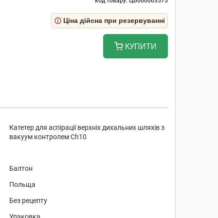
код товару: ЦБ000003575
Ціна дійсна при резервуванні
КУПИТИ
Катетер для аспірації верхніх дихальних шляхів з
вакуум контролем Ch10
Балтон
Польща
Без рецепту
Упаковка