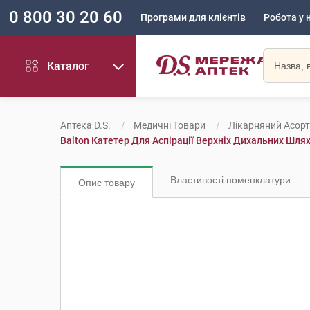
0 800 30 20 60
Програми для клієнтів
Робота у 
Каталог
Аптека D.S.
Медичні Товари
Лікарняний Асор
Balton Катетер Для Аспірації Верхніх Дихальних Шля
Властивості номенклатури
Опис товару