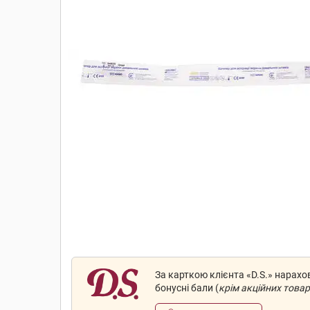
За карткою клієнта «D.S.» нарах
бонусні бали (
крім акційних товар