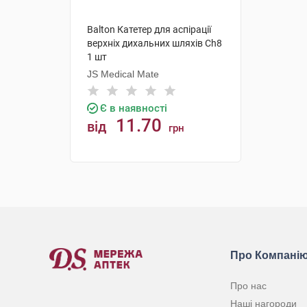
Balton Катетер для аспірації
верхніх дихальних шляхів Ch8
1 шт
JS Medical Mate
Є в наявності
11.70
від
грн
КУПИТИ
Про Компані
Про нас
Наші нагороди