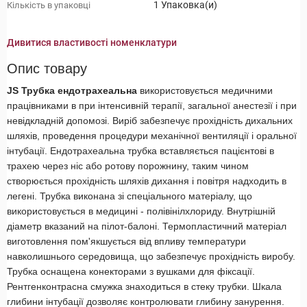
1 Упаковка(и)
Кількість в упаковці
Дивитися властивості номенклатури
Опис товару
JS Трубка ендотрахеальна
використовується медичними
працівниками в при інтенсивній терапії, загальної анестезії і при
невідкладній допомозі. Виріб забезпечує прохідність дихальних
шляхів, проведення процедури механічної вентиляції і оральної
інтубації. Ендотрахеальна трубка вставляється пацієнтові в
трахею через ніс або ротову порожнину, таким чином
створюється прохідність шляхів дихання і повітря надходить в
легені. Трубка виконана зі спеціального матеріалу, що
використовується в медицині - полівінілхлориду. Внутрішній
діаметр вказаний на пілот-балоні. Термопластичний матеріал
виготовлення пом'якшується від впливу температури
навколишнього середовища, що забезпечує прохідність виробу.
Трубка оснащена конекторами з вушками для фіксації.
Рентгенконтрасна смужка знаходиться в стеку трубки. Шкала
глибини інтубації дозволяє контролювати глибину занурення.