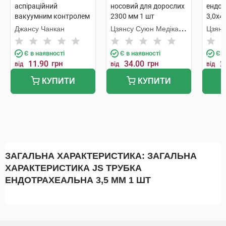
аспіраційний
носовий для дорослих
ендот
вакуумним контролем
2300 мм 1 шт
3,0х4,
Fr 10 чорний 1 шт
шт
Джансу Чанкан
Цзянсу Суюн Медікал
Цзянс
Метіріалс
Метір
Є в наявності
Є в наявності
Є в
11.90
грн
34.00
грн
2
від
від
від
КУПИТИ
КУПИТИ
ЗАГАЛЬНА ХАРАКТЕРИСТИКА: ЗАГАЛЬНА
ХАРАКТЕРИСТИКА JS ТРУБКА
ЕНДОТРАХЕАЛЬНА 3,5 ММ 1 ШТ